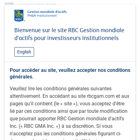
Profil
Cary Krosinsky
Bienvenue sur le site RBC Gestion mondiale
Cary Krosinsky
d’actifs pour investisseurs institutionnels
Auteur et conseiller ; conférencier,
English
universités Yale et Brown ;
président, Sustainable Finance Institute
Pour accéder au site, veuillez accepter nos conditions
générales.
Veuillez lire les conditions générales suivantes
Cary Krosinsky est un auteur, professeur et conseiller
attentivement. En accédant au site rbcgam.com et aux
indépendant de premier plan à l’échelle mondiale, qui
pages qu’il contient (le « site »), vous acceptez d'être
donne des cours populaires dans des établissements
lié par ces conditions ainsi que par toute modification
universitaires comme Brown, NYU et Yale.
que pourrait apporter RBC Gestion mondiale d'actifs
Inc. (« RBC GMA Inc. ») à sa discrétion. Si vous
Il a été membre du comité consultatif sur la
n'acceptez pas les conditions générales figurant ci-
décarbonisation commune de l’État de New York, qui a été