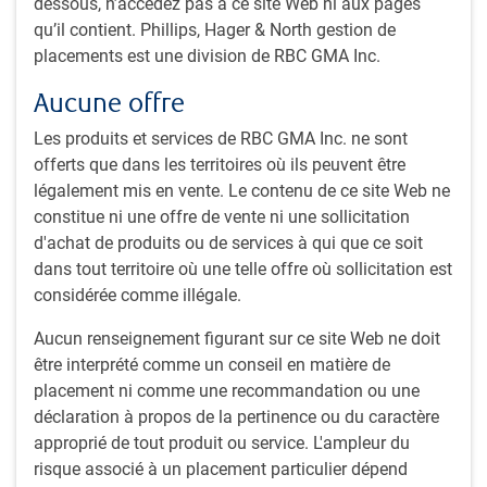
dessous, n’accédez pas à ce site Web ni aux pages
mandaté par le gouverneur Cuomo et le contrôleur DiNapoli
qu’il contient. Phillips, Hager & North gestion de
et qui a influencé le plan d’action sur le climat du fonds de
placements est une division de RBC GMA Inc.
retraite de l’État en juin 2019. Celui-ci applique désormais
sa recommandation relative aux normes minimales et
Aucune offre
accroît ses placements durables à 20 milliards de dollars.
M. Krosinsky conseille également de façon similaire de
Les produits et services de RBC GMA Inc. ne sont
nombreux autres investisseurs et propriétaires d’actifs
offerts que dans les territoires où ils peuvent être
mondiaux.
légalement mis en vente. Le contenu de ce site Web ne
constitue ni une offre de vente ni une sollicitation
Son septième et plus récent livre, Modern China, appelle à
d'achat de produits ou de services à qui que ce soit
de meilleures relations entre la Chine et l’Occident pour
dans tout territoire où une telle offre où sollicitation est
lutter contre le changement climatique, et a été produit
considérée comme illégale.
avec la Sustainable Finance Institute, dont il est co-
Aucun renseignement figurant sur ce site Web ne doit
fondateur et qui, entre autres projets, a lancé le récent titre
être interprété comme un conseil en matière de
de certified sustainable financial analyst (CSFA) pour le
placement ni comme une recommandation ou une
secteur mondial de la finance durable.
déclaration à propos de la pertinence ou du caractère
approprié de tout produit ou service. L'ampleur du
Ses précédents livres sur la finance durable sont
risque associé à un placement particulier dépend
considérés comme des ouvrages fondamentaux, ayant