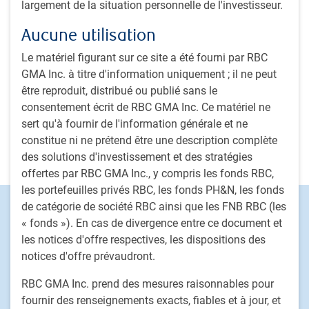
largement de la situation personnelle de l'investisseur.
contribué à faire évoluer de manière positive ce qu’on
appelait autrefois l’investissement socialement
Aucune utilisation
responsable à partir du milieu des années 2000.
Le matériel figurant sur ce site a été fourni par RBC
GMA Inc. à titre d'information uniquement ; il ne peut
Il est également auteur d’articles sur le croisement de la
être reproduit, distribué ou publié sans le
finance, des capitaux et de la transition vers une faible
consentement écrit de RBC GMA Inc. Ce matériel ne
intensité en carbone, cofondateur de Real Impact Tracker et
sert qu'à fournir de l'information générale et ne
de l’initiative Carbon Tracker, et conseiller auprès de The
constitue ni ne prétend être une description complète
Metals Company, qui a récemment fusionné pour former
des solutions d'investissement et des stratégies
une SAVS d’une valeur de 2,8 milliards de dollars.
offertes par RBC GMA Inc., y compris les fonds RBC,
les portefeuilles privés RBC, les fonds PH&N, les fonds
de catégorie de société RBC ainsi que les FNB RBC (les
Footer
Capacités d'investissement
« fonds »). En cas de divergence entre ce document et
Actions
les notices d'offre respectives, les dispositions des
Titres à revenu fixe
notices d'offre prévaudront.
Solutions déléguées de portefeuille
RBC GMA Inc. prend des mesures raisonnables pour
Stratégies de placement fondé sur le passif
fournir des renseignements exacts, fiables et à jour, et
Marchés privés