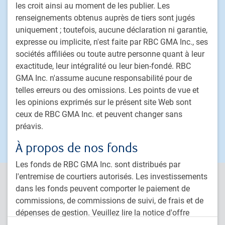
les croit ainsi au moment de les publier. Les
Placements alternatifs
renseignements obtenus auprès de tiers sont jugés
Solutions multi-actifs personnalisées
uniquement ; toutefois, aucune déclaration ni garantie,
expresse ou implicite, n'est faite par RBC GMA Inc., ses
Procédure de traitement des plaintes de clients
sociétés affiliées ou toute autre personne quant à leur
exactitude, leur intégralité ou leur bien-fondé. RBC
PH&N Institutionnel
GMA Inc. n'assume aucune responsabilité pour de
À propos de nous
telles erreurs ou des omissions. Les points de vue et
Investissement responsable
les opinions exprimés sur le présent site Web sont
Nous joindre
ceux de RBC GMA Inc. et peuvent changer sans
préavis.
Carrières
À propos de nos fonds
Les fonds de RBC GMA Inc. sont distribués par
l'entremise de courtiers autorisés. Les investissements
PH&N Institutionnel est la division de gestion d’actifs institutionnels
dans les fonds peuvent comporter le paiement de
de RBC Gestion mondiale d’actifs Inc. (RBC GMA Inc.), filiale
commissions, de commissions de suivi, de frais et de
indirecte en propriété exclusive de Banque Royale du Canada. RBC
GMA est la division de gestion d’actifs de Banque Royale du Canada
dépenses de gestion. Veuillez lire la notice d'offre
(RBC) qui regroupe RBC Gestion mondiale d’actifs Inc. (RBC GMA
propre à chaque fonds avant d'investir. Les données