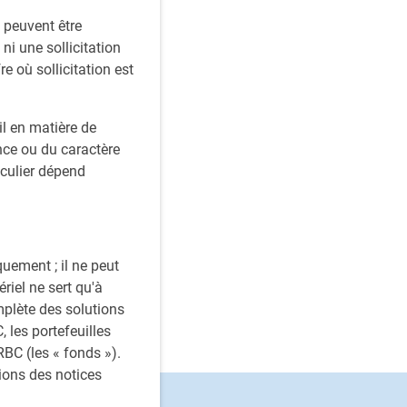
s peuvent être
ni une sollicitation
re où sollicitation est
l en matière de
ce ou du caractère
iculier dépend
quement ; il ne peut
riel ne sert qu'à
mplète des solutions
 les portefeuilles
BC (les « fonds »).
tions des notices