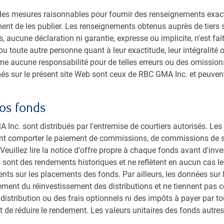
nstitutionnel
s mesures raisonnables pour fournir des renseignements exacts, 
os de nous
ment de les publier. Les renseignements obtenus auprès de tiers 
issement responsable
, aucune déclaration ni garantie, expresse ou implicite, n'est fa
indre
 ou toute autre personne quant à leur exactitude, leur intégralité 
 aucune responsabilité pour de telles erreurs ou des omissions
es
més sur le présent site Web sont ceux de RBC GMA Inc. et peuve
os fonds
Inc. sont distribués par l'entremise de courtiers autorisés. Le
nt comporter le paiement de commissions, de commissions de sui
euillez lire la notice d'offre propre à chaque fonds avant d'inve
 sont des rendements historiques et ne reflètent en aucun cas le
ts sur les placements des fonds. Par ailleurs, les données sur 
ment du réinvestissement des distributions et ne tiennent pas 
 distribution ou des frais optionnels ni des impôts à payer par to
et de réduire le rendement. Les valeurs unitaires des fonds autr
s institutionnels de RBC Gestion mondiale d’actifs Inc. (RBC GMA
quemment. Il n'y a aucune garantie que les fonds de marché mon
ue Royale du Canada. RBC GMA est la division de gestion d’actifs