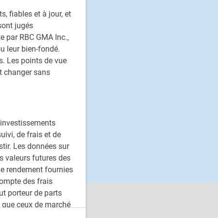
fiables et à jour, et
sont jugés
ite par RBC GMA Inc.,
ou leur bien-fondé.
. Les points de vue
nt changer sans
s investissements
vi, de frais et de
stir. Les données sur
s valeurs futures des
le rendement fournies
compte des frais
ut porteur de parts
es que ceux de marché
étaire seront en