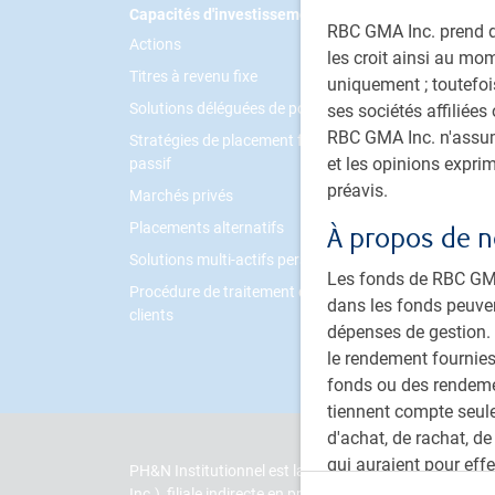
Footer
Capacités d'investissement
PH&N I
RBC GMA Inc. prend de
Actions
À prop
les croit ainsi au mo
Titres à revenu fixe
Invest
uniquement ; toutefois
Solutions déléguées de portefeuille
Nous jo
ses sociétés affiliées
RBC GMA Inc. n'assume
Stratégies de placement fondé sur le
Carrièr
et les opinions expri
passif
préavis.
Marchés privés
Placements alternatifs
À propos de n
Solutions multi-actifs personnalisées
Les fonds de RBC GMA 
Procédure de traitement des plaintes de
dans les fonds peuve
clients
dépenses de gestion. V
le rendement fournies
fonds ou des rendemen
tiennent compte seule
d'achat, de rachat, de
qui auraient pour eff
PH&N Institutionnel est la division de gestion d’actif
monétaire varient fré
Inc.), filiale indirecte en propriété exclusive de Banq