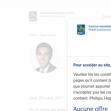
Capac
Profil
Omar Virani
Omar Vira
Analyste principa
d’actifs Inc.
Pour accéder au site,
Veuillez lire les con
pages qu’il contient (
que pourrait apporter
n'acceptez pas les co
Com. (finance, 2017 – avec mention), Universit
contient. Phillips, H
Aucune offre
Omar Virani est analyste principal au sein de 