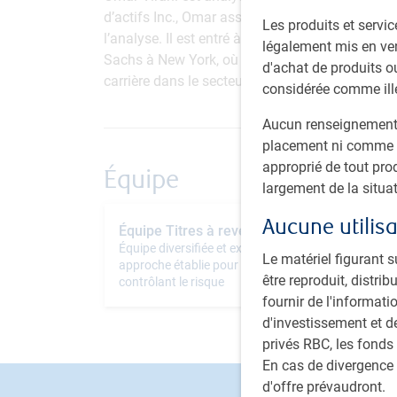
d’actifs Inc., Omar assume des responsabilités
Les produits et servic
l’analyse. Il est entré à RBC en 2018 après av
légalement mis en ven
Sachs à New York, où il se consacrait à l’analy
d'achat de produits ou
carrière dans le secteur des placements a débu
considérée comme ill
Aucun renseignement f
placement ni comme u
approprié de tout pro
Équipe
largement de la situat
Aucune utilisa
Équipe Titres à revenu fixe PH&N
Équipe diversifiée et expérimentée employant une
Le matériel figurant s
approche établie pour ajouter de la valeur, tout en
être reproduit, distr
contrôlant le risque
fournir de l'informati
d'investissement et d
privés RBC, les fonds
En cas de divergence 
d'offre prévaudront.