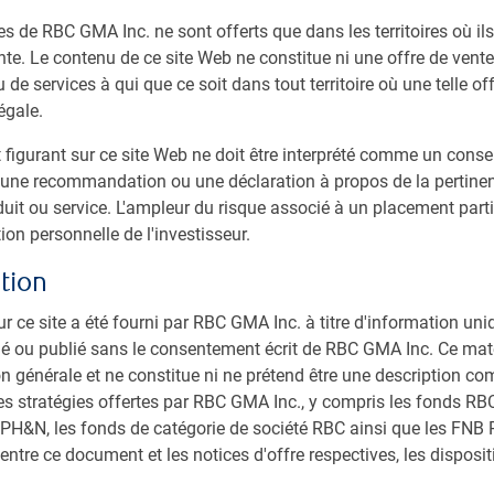
 générales dans le domaine de la recherche et de
es de RBC GMA Inc. ne sont offerts que dans les territoires où il
oir travaillé comme analyste du crédit chez Goldman
te. Le contenu de ce site Web ne constitue ni une offre de vente 
se de crédit des obligations à rendement élevé. Sa
 de services à qui que ce soit dans tout territoire où une telle off
té en 2017.
égale.
igurant sur ce site Web ne doit être interprété comme un consei
ne recommandation ou une déclaration à propos de la pertinen
duit ou service. L'ampleur du risque associé à un placement part
ion personnelle de l'investisseur.
tion
ur ce site a été fourni par RBC GMA Inc. à titre d'information uni
ibué ou publié sans le consentement écrit de RBC GMA Inc. Ce maté
on générale et ne constitue ni ne prétend être une description co
es stratégies offertes par RBC GMA Inc., y compris les fonds RBC,
 PH&N, les fonds de catégorie de société RBC ainsi que les FNB R
entre ce document et les notices d'offre respectives, les disposi