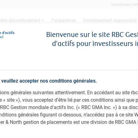
Investisseur inst
ités d'investissement
Perspectives
Investissement responsable
Bienvenue sur le site RBC Ge
d’actifs pour investisseurs 
ni
l, équipe Titres à revenu fixe PH&N, RBC Gesti
 veuillez accepter nos conditions générales.
ditions générales suivantes attentivement. En accédant au site 
le « site »), vous acceptez d'être lié par ces conditions ainsi que
 RBC Gestion mondiale d'actifs Inc. (« RBC GMA Inc. ») à sa disc
nditions générales figurant ci-dessous, n’accédez pas à ce site W
é de la Colombie-Britannique (Canada).
ager & North gestion de placements est une division de RBC GMA 
l’équipe Titres à revenu fixe PH&N, RBC Gestion mondiale