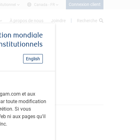
Connexion client
itutionnel
Canada -
FR
À propos de nous
Joindre
Recherche
stion mondiale
institutionnels
English
on mondiale
rbcgam.com et aux
 par toute modification
rétion. Si vous
eb ni aux pages qu’il
Inc.