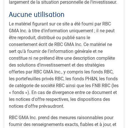
Depuis la dernière édition de Regard sur les
largement de la situation personnelle de l'investisseur.
placements mondiaux, les investisseurs ont
Aucune utilisation
connu un changement radical dans les
perspectives de la politique monétaire mondiale
Le matériel figurant sur ce site a été fourni par RBC
et, par extension, des obligations d’État. Lire la
GMA Inc. à titre d'information uniquement ; il ne peut
suite pour savoir ce que cela signifie pour votre
être reproduit, distribué ou publié sans le
portefeuille.
consentement écrit de RBC GMA Inc. Ce matériel ne
sert qu'à fournir de l'information générale et ne
S.Cheah, MBA, CFA
,
J.Lee, CFA
,
T.Self, MBA, CFA
• 22 juin
constitue ni ne prétend être une description complète
2026 • 20 minutes pour lire
des solutions d'investissement et des stratégies
offertes par RBC GMA Inc., y compris les fonds RBC,
Perspectives des marchés des titres à revenu fixe et des devi
REGARD SUR LES PLACEMENTS MONDIAUX
les portefeuilles privés RBC, les fonds PH&N, les fonds
Perspectives des marchés des titres à
de catégorie de société RBC ainsi que les FNB RBC (les
revenu fixe et des devises – Été 2026
« fonds »). En cas de divergence entre ce document et
Soo Boo Cheah explique pourquoi les taux
les notices d'offre respectives, les dispositions des
obligataires actuels, qui se situent à des
notices d'offre prévaudront.
sommets de plusieurs décennies, offrent de
véritables occasions aux investisseurs en titres à
RBC GMA Inc. prend des mesures raisonnables pour
revenu fixe. Dan Mitchell explique pourquoi le
fournir des renseignements exacts, fiables et à jour, et