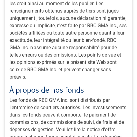
dollar américain ne se comporte pas comme
les croit ainsi au moment de les publier. Les
prévu et indique quelles sont les monnaies
renseignements obtenus auprès de tiers sont jugés
susceptibles de s’apprécier réellement au cours
uniquement ; toutefois, aucune déclaration ni garantie,
de l’année à venir.
expresse ou implicite, n'est faite par RBC GMA Inc., ses
sociétés affiliées ou toute autre personne quant à leur
S.Cheah, MBA, CFA
,
D.Mitchell, CFA
• 22 juin 2026
exactitude, leur intégralité ou leur bien-fondé. RBC
GMA Inc. n'assume aucune responsabilité pour de
Marchés mondiaux des titres à revenu fixe - Nouvel An 2026
PERSPECTIVES
telles erreurs ou des omissions. Les points de vue et
Marchés mondiaux des titres à revenu fixe
les opinions exprimés sur le présent site Web sont
- Nouvel An 2026
ceux de RBC GMA Inc. et peuvent changer sans
préavis.
Les titres mondiaux à revenu fixe se redressent
en raison de la diminution des rendements et des
À propos de nos fonds
baisses de taux, mais les contraintes budgétaires
Les fonds de RBC GMA Inc. sont distribués par
et les risques d’inflation menacent la crédibilité
l'entremise de courtiers autorisés. Les investissements
des obligations d’État, amenant ainsi les
dans les fonds peuvent comporter le paiement de
investisseurs à se tourner vers les obligations de
commissions, de commissions de suivi, de frais et de
sociétés.
dépenses de gestion. Veuillez lire la notice d'offre
S.Cheah, MBA, CFA
,
J.Lee, CFA
,
T.Self, MBA, CFA
• 23
propre à chaque fonds avant d'investir. Les données