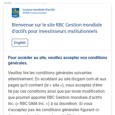
Profil
Soo Boo Cheah, MBA, CFA
Bienvenue sur le site RBC Gestion mondiale
Soo Boo Cheah, MBA,
d’actifs pour investisseurs institutionnels
CFA
English
Premier gestionnaire de portefeuille, Titres
Pour accéder au site, veuillez accepter nos conditions
mondiaux à revenu fixe et devises, RBC
générales.
Global Asset Management (UK) Limited
Veuillez lire les conditions générales suivantes
attentivement. En accédant au site rbcgam.com et aux
M. Cheah est premier gestionnaire de portefeuille au sein
pages qu’il contient (le « site »), vous acceptez d'être
de l’équipe Titres mondiaux à revenu fixe et devises et
lié par ces conditions ainsi que par toute modification
membre du Comité des titres mondiaux à revenu fixe et des
que pourrait apporter RBC Gestion mondiale d'actifs
devises et du Comité consultatif sur les titres mondiaux à
Inc. (« RBC GMA Inc. ») à sa discrétion. Si vous
revenu fixe et les devises. Il est entré au service de RBC
n'acceptez pas les conditions générales figurant ci-
GMA en 2000, déménageant dans les bureaux de Londres,