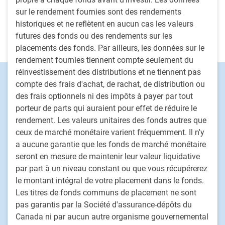
décembre 2025 • 16 minutes pour lire
sur le rendement fournies sont des rendements
historiques et ne reflètent en aucun cas les valeurs
Afficher plus de points de vue de l’Soo Boo Cheah, MBA,
futures des fonds ou des rendements sur les
CFA
placements des fonds. Par ailleurs, les données sur le
rendement fournies tiennent compte seulement du
réinvestissement des distributions et ne tiennent pas
Footer
Capacités d'investissement
compte des frais d'achat, de rachat, de distribution ou
Actions
des frais optionnels ni des impôts à payer par tout
Titres à revenu fixe
porteur de parts qui auraient pour effet de réduire le
rendement. Les valeurs unitaires des fonds autres que
Solutions déléguées de portefeuille
ceux de marché monétaire varient fréquemment. Il n'y
Stratégies de placement fondé sur le passif
a aucune garantie que les fonds de marché monétaire
Marchés privés
seront en mesure de maintenir leur valeur liquidative
Placements alternatifs
par part à un niveau constant ou que vous récupérerez
Solutions multi-actifs personnalisées
le montant intégral de votre placement dans le fonds.
Les titres de fonds communs de placement ne sont
Procédure de traitement des plaintes de clients
pas garantis par la Société d'assurance-dépôts du
Canada ni par aucun autre organisme gouvernemental
PH&N Institutionnel