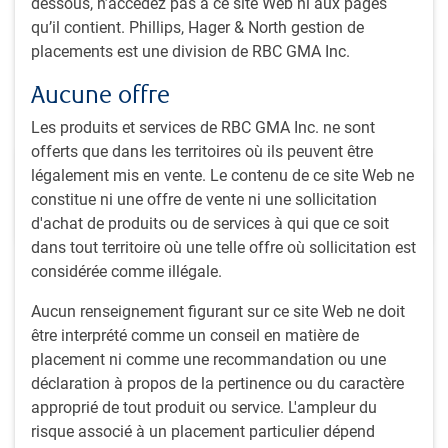
dessous, n’accédez pas à ce site Web ni aux pages
Angleterre en 2007 pour se consacrer au marché mondial
qu’il contient. Phillips, Hager & North gestion de
des titres d’État à revenu fixe.
placements est une division de RBC GMA Inc.
Aucune offre
Équipe
Les produits et services de RBC GMA Inc. ne sont
offerts que dans les territoires où ils peuvent être
légalement mis en vente. Le contenu de ce site Web ne
Équipe Titres mondiaux à revenu fixe et devises RBC
Une méthode de placement éprouvée qui s’appuie sur une
constitue ni une offre de vente ni une sollicitation
solide gestion du risque
d'achat de produits ou de services à qui que ce soit
dans tout territoire où une telle offre où sollicitation est
considérée comme illégale.
Aucun renseignement figurant sur ce site Web ne doit
Perspectives de Soo Boo
être interprété comme un conseil en matière de
placement ni comme une recommandation ou une
Marchés mondiaux des titres à revenu fixe - Été 2026
PERSPECTIVES
déclaration à propos de la pertinence ou du caractère
Marchés mondiaux des titres à revenu fixe
approprié de tout produit ou service. L'ampleur du
- Été 2026
risque associé à un placement particulier dépend