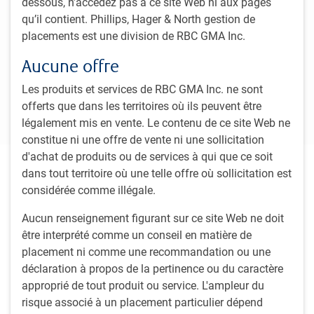
Canada
États-Unis
Europe
Asie
M
Move 
dessous, n’accédez pas à ce site Web ni aux pages
qu’il contient. Phillips, Hager & North gestion de
placements est une division de RBC GMA Inc.
Les hausses rapides des taux d’intérêt au cours
de la dernière année, qui ont totalisé environ
Aucune offre
quatre points de pourcentage, ont mis à mal
Les produits et services de RBC GMA Inc. ne sont
certains secteurs de l’économie.
offerts que dans les territoires où ils peuvent être
légalement mis en vente. Le contenu de ce site Web ne
constitue ni une offre de vente ni une sollicitation
d'achat de produits ou de services à qui que ce soit
Sommaire
dans tout territoire où une telle offre où sollicitation est
considérée comme illégale.
L’économie mondiale ralentit, car la hausse des coûts
d’emprunt et le resserrement des conditions financières
Aucun renseignement figurant sur ce site Web ne doit
pèsent sur l’activité. À ce stade avancé du cycle
être interprété comme un conseil en matière de
économique, les taux d’intérêt à court terme approchent
placement ni comme une recommandation ou une
probablement de leur sommet, les obligations sont plus
déclaration à propos de la pertinence ou du caractère
attrayantes qu’elles ne l’ont été depuis longtemps et les
approprié de tout produit ou service. L'ampleur du
marchés boursiers sont susceptibles de subir une
risque associé à un placement particulier dépend
correction en cas de récession.