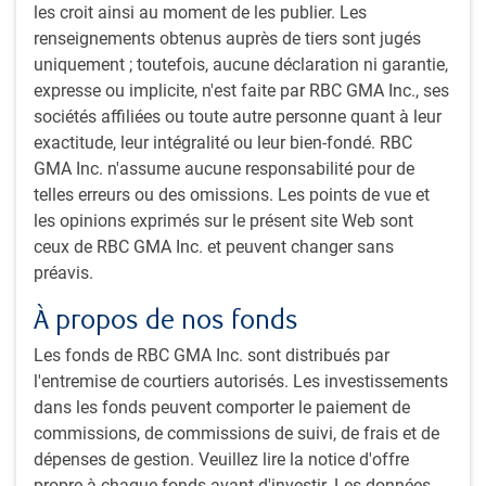
les croit ainsi au moment de les publier. Les
Économie
renseignements obtenus auprès de tiers sont jugés
Nous continuons de nous attendre à une récession au
uniquement ; toutefois, aucune déclaration ni garantie,
cours de la période de prévision d’un an, mais nous
expresse ou implicite, n'est faite par RBC GMA Inc., ses
avons majoritairement revu à la hausse nos prévisions
sociétés affiliées ou toute autre personne quant à leur
de PIB pour 2023.
exactitude, leur intégralité ou leur bien-fondé. RBC
Titres à revenu fixe
GMA Inc. n'assume aucune responsabilité pour de
À l’heure actuelle et selon notre modèle d’analyse des
telles erreurs ou des omissions. Les points de vue et
obligations, le risque de valorisation a considérablement
les opinions exprimés sur le présent site Web sont
diminué et les perspectives de rendements futurs se
ceux de RBC GMA Inc. et peuvent changer sans
sont considérablement améliorées.
préavis.
Marchés boursiers
À propos de nos fonds
Il est à noter que, même si les marchés des titres à
revenu fixe ont subi des pertes massives dans la
Les fonds de RBC GMA Inc. sont distribués par
dernière année, les taux ne se situent pas à des niveaux
l'entremise de courtiers autorisés. Les investissements
extrêmes.
dans les fonds peuvent comporter le paiement de
commissions, de commissions de suivi, de frais et de
En savoir plus
dépenses de gestion. Veuillez lire la notice d'offre
propre à chaque fonds avant d'investir. Les données