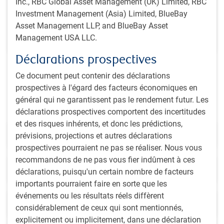
Inc., RBC Global Asset Management (UK) Limited, RBC
américain et la croissance des bénéfices, qui devraient
Investment Management (Asia) Limited, BlueBay
tous être des facteurs favorables aux marchés
Asset Management LLP, and BlueBay Asset
émergents.
Management USA LLC.
Déclarations prospectives
Ce document peut contenir des déclarations
prospectives à l'égard des facteurs économiques en
Ressources
général qui ne garantissent pas le rendement futur. Les
déclarations prospectives comportent des incertitudes
et des risques inhérents, et donc les prédictions,
Regard sur les placements mondiaux
prévisions, projections et autres déclarations
prospectives pourraient ne pas se réaliser. Nous vous
recommandons de ne pas vous fier indûment à ces
Sommaire
déclarations, puisqu'un certain nombre de facteurs
importants pourraient faire en sorte que les
événements ou les résultats réels diffèrent
Actualités boursières instantanées
considérablement de ceux qui sont mentionnés,
explicitement ou implicitement, dans une déclaration