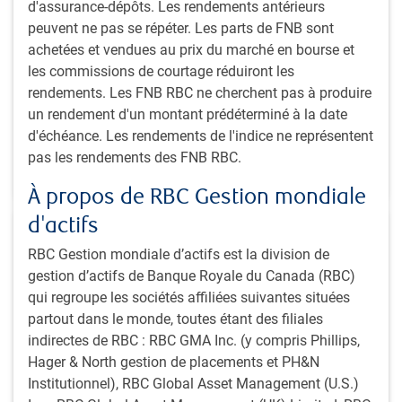
d'assurance-dépôts. Les rendements antérieurs
peuvent ne pas se répéter. Les parts de FNB sont
achetées et vendues au prix du marché en bourse et
Marchés des changes
les commissions de courtage réduiront les
Le dollar américain s’est maintenu dans une
rendements. Les FNB RBC ne cherchent pas à produire
fourchette étroite de 4 % au cours des cinq premiers
un rendement d'un montant prédéterminé à la date
mois de 2023, ce qui, selon nous, constituera une
d'échéance. Les rendements de l'indice ne représentent
pause dans la liquidation à long terme de la devise.
pas les rendements des FNB RBC.
À propos de RBC Gestion mondiale
d'actifs
RBC Gestion mondiale d’actifs est la division de
gestion d’actifs de Banque Royale du Canada (RBC)
qui regroupe les sociétés affiliées suivantes situées
Marchés émergents
partout dans le monde, toutes étant des filiales
indirectes de RBC : RBC GMA Inc. (y compris Phillips,
Les perspectives à court terme pour les actions des
Hager & North gestion de placements et PH&N
marchés émergents seront dictées en grande partie par
Institutionnel), RBC Global Asset Management (U.S.)
l’inflation et les taux d’intérêt, l’évolution du dollar