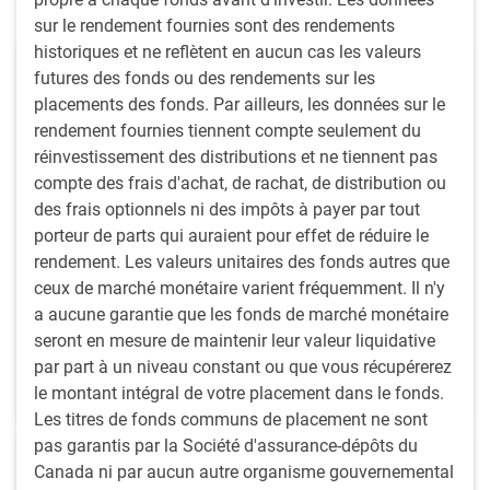
sur le rendement fournies sont des rendements
historiques et ne reflètent en aucun cas les valeurs
futures des fonds ou des rendements sur les
placements des fonds. Par ailleurs, les données sur le
rendement fournies tiennent compte seulement du
réinvestissement des distributions et ne tiennent pas
Marchés mondiaux des titres à revenu fixe
compte des frais d'achat, de rachat, de distribution ou
des frais optionnels ni des impôts à payer par tout
Après deux années de baisse, les obligations d’État
porteur de parts qui auraient pour effet de réduire le
connaissent une certaine renaissance en 2023. La
rendement. Les valeurs unitaires des fonds autres que
remontée est attribuable au ralentissement de l’activité
ceux de marché monétaire varient fréquemment. Il n'y
économique, à la baisse de l’inflation et aux attentes
a aucune garantie que les fonds de marché monétaire
des investisseurs, dont nous sommes, selon lesquelles
seront en mesure de maintenir leur valeur liquidative
la plupart des régions entreront en récession d’ici la fin
par part à un niveau constant ou que vous récupérerez
de l’année.
le montant intégral de votre placement dans le fonds.
Les titres de fonds communs de placement ne sont
pas garantis par la Société d'assurance-dépôts du
Canada ni par aucun autre organisme gouvernemental