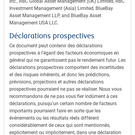
un développement axé sur l’innovation en tirant parti des
Inc., RBC Global Asset Management (UK) Limited, RBC
atouts globaux de ces villes, réputées pour leurs services
Investment Management (Asia) Limited, BlueBay
financiers, leurs capacités de production, leur innovation et
Asset Management LLP, and BlueBay Asset
leur rôle de plaques tournantes. Au-delà du soutien général
Management USA LLC.
des politiques gouvernementales mises en place, la
Déclarations prospectives
création de valeur dépend fortement de la robustesse du
système d’infrastructure.
Ce document peut contenir des déclarations
prospectives à l'égard des facteurs économiques en
Il est clair que Guangzhou mise avant tout sur la
général qui ne garantissent pas le rendement futur. Les
connectivité, tant sur le terrain qu’en ce qui concerne son
déclarations prospectives comportent des incertitudes
développement régional au sein de la GBA.
et des risques inhérents, et donc les prédictions,
prévisions, projections et autres déclarations
Shanghai
prospectives pourraient ne pas se réaliser. Nous vous
Shanghai dégageait une énergie tout à fait différente, avec
recommandons de ne pas vous fier indûment à ces
un rythme plus effréné. De retour dans une ville que nous
déclarations, puisqu'un certain nombre de facteurs
avions visitée à plusieurs reprises au cours des deux
importants pourraient faire en sorte que les
dernières années, nous avons remarqué que l’aéroport
événements ou les résultats réels diffèrent
comptait bien plus de voyageurs et que les quartiers du
considérablement de ceux qui sont mentionnés,
centre comptaient davantage de touristes étrangers que
explicitement ou implicitement, dans une déclaration