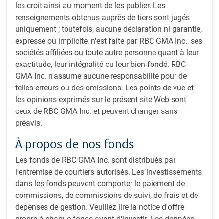
voyages est désormais motivée à près de 80 % par les
les croit ainsi au moment de les publier. Les
loisirs, et c’est manifestement là que se trouvent les
renseignements obtenus auprès de tiers sont jugés
occasions futures pour les exploitants régionaux.
uniquement ; toutefois, aucune déclaration ni garantie,
Les sociétés de qualité offrent des occasions :
les
expresse ou implicite, n'est faite par RBC GMA Inc., ses
entreprises bien gérées privilégient le rendement pour
sociétés affiliées ou toute autre personne quant à leur
les actionnaires et génèrent une croissance durable. Il
exactitude, leur intégralité ou leur bien-fondé. RBC
ne fait aucun doute que la Chine est en train de devenir
GMA Inc. n'assume aucune responsabilité pour de
un marché dans lequel fleurissent de plus en plus
telles erreurs ou des omissions. Les points de vue et
d’entreprises de grande qualité, ce qui renforce notre
les opinions exprimés sur le présent site Web sont
conviction que la recherche ascendante peut révéler des
ceux de RBC GMA Inc. et peuvent changer sans
occasions intéressantes.
préavis.
Les progrès de la robotique humanoïde :
les fabricants
chinois contrôlent désormais plus de 50 % du marché
À propos de nos fonds
mondial des robots de collaboration, les entreprises
Les fonds de RBC GMA Inc. sont distribués par
mettant à profit leur expertise en matière de bras
l'entremise de courtiers autorisés. Les investissements
robotiques et d’interfaces cerveau-machine pour
dans les fonds peuvent comporter le paiement de
développer des composants de robots humanoïdes à
commissions, de commissions de suivi, de frais et de
forte valeur ajoutée.
dépenses de gestion. Veuillez lire la notice d'offre
La reprise à Hong Kong :
les prix de l’immobilier se
propre à chaque fonds avant d'investir. Les données