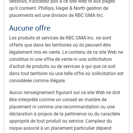
dessous, n’accédez pas à ce site Web ni aux pages
qu’il contient. Phillips, Hager & North gestion de
11 minutes pour lire
placements est une division de RBC GMA Inc.
Par
Équipe Actions, Marchés émergents RBC
,
C.Enemaerke
,
CFA
Aucune offre
15 juin 2026
Les produits et services de RBC GMA Inc. ne sont
Un récent voyage en Chine et à Hong
offerts que dans les territoires où ils peuvent être
Kong a révélé une région en pleine
légalement mis en vente. Le contenu de ce site Web ne
constitue ni une offre de vente ni une sollicitation
transformation. Des impressionnantes
d'achat de produits ou de services à qui que ce soit
infrastructures de connectivité de
dans tout territoire où une telle offre où sollicitation est
Guangzhou à l’évolution du commerce de
considérée comme illégale.
détail axé sur l’expérience à Shanghai,
Aucun renseignement figurant sur ce site Web ne doit
notre périple a mis en évidence l’accent
être interprété comme un conseil en matière de
stratégique mis par la Chine sur
placement ni comme une recommandation ou une
l’intégration régionale et le progrès
déclaration à propos de la pertinence ou du caractère
technologique. La reprise
approprié de tout produit ou service. L'ampleur du
risque associé à un placement particulier dépend
postpandémique de Hong Kong était tout