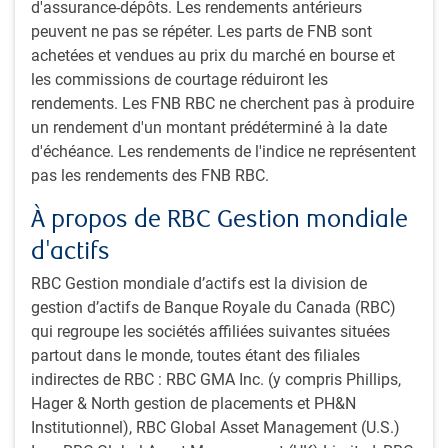
d'assurance-dépôts. Les rendements antérieurs
rôle de ville majeure au sein de la Région de la Grande Baie
peuvent ne pas se répéter. Les parts de FNB sont
de Guangdong-Hong Kong-Macao (
Greater Bay Area
ou
achetées et vendues au prix du marché en bourse et
GBA) en Chine. L’envergure et l’efficacité de la gare sud de
les commissions de courtage réduiront les
la ville, le plus grand carrefour ferroviaire à grande vitesse
rendements. Les FNB RBC ne cherchent pas à produire
du sud de la Chine, nous ont immédiatement
un rendement d'un montant prédéterminé à la date
impressionnés et ont donné le ton à notre visite.
d'échéance. Les rendements de l'indice ne représentent
pas les rendements des FNB RBC.
Comptant parmi les gares les plus fréquentées de Chine,
elle a accueilli 21,8 millions de voyageurs pendant les
À propos de RBC Gestion mondiale
2
40 jours de la fête du Printemps de cette année
, avec des
d'actifs
trains partant toutes les minutes aux heures de pointe, à
l’instar du métro londonien, mais sans saturation.
RBC Gestion mondiale d’actifs est la division de
gestion d’actifs de Banque Royale du Canada (RBC)
À plus grande échelle, la GBA est une initiative stratégique
qui regroupe les sociétés affiliées suivantes situées
visant à coordonner le développement économique
partout dans le monde, toutes étant des filiales
régional pour une population de 88 millions d’habitants et
indirectes de RBC : RBC GMA Inc. (y compris Phillips,
3
un PIB de 15 000 milliards de RMB (2024)
. La
Hager & North gestion de placements et PH&N
construction de cette région économique vise à promouvoir
Institutionnel), RBC Global Asset Management (U.S.)