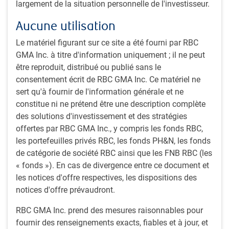
largement de la situation personnelle de l'investisseur.
aussi frappante : les prix de l’immobilier
ont rebondi et la ville a retrouvé sa
Aucune utilisation
vitalité caractéristique.
Le matériel figurant sur ce site a été fourni par RBC
Principaux points à retenir
GMA Inc. à titre d'information uniquement ; il ne peut
être reproduit, distribué ou publié sans le
L’intégration régionale se renforce :
la « Greater Bay
consentement écrit de RBC GMA Inc. Ce matériel ne
Area » chinoise, une initiative stratégique visant à
sert qu'à fournir de l'information générale et ne
coordonner le développement économique régional,
constitue ni ne prétend être une description complète
illustre les ambitions du pays en matière de
des solutions d'investissement et des stratégies
connectivité. Nous sommes passés par la gare
offertes par RBC GMA Inc., y compris les fonds RBC,
ferroviaire sud de Guangzhou, qui a accueilli
les portefeuilles privés RBC, les fonds PH&N, les fonds
21,8 millions de voyageurs pendant la fête du
de catégorie de société RBC ainsi que les FNB RBC (les
1
Printemps de cette année
.
« fonds »). En cas de divergence entre ce document et
Une consommation axée sur l’expérience :
en raison
les notices d'offre respectives, les dispositions des
de l’importance accordée aux loisirs, les centres
notices d'offre prévaudront.
commerciaux et les détaillants restructurent leurs
activités autour d’offres expérientielles. Au cours de
RBC GMA Inc. prend des mesures raisonnables pour
notre voyage, nous avons appris que la demande de
fournir des renseignements exacts, fiables et à jour, et