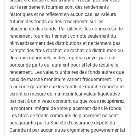
sont redressés depuis leur creux de 2025, et le volume
sur le rendement fournies sont des rendements
des opérations est en forte hausse d’une année sur
historiques et ne reflètent en aucun cas les valeurs
l’autre. Force est de constater que Hong Kong a repris
futures des fonds ou des rendements sur les
de la vigueur après des années de restrictions sanitaires
placements des fonds. Par ailleurs, les données sur le
drastiques qui ont décimé les communautés
rendement fournies tiennent compte seulement du
d’expatriés.
réinvestissement des distributions et ne tiennent pas
compte des frais d'achat, de rachat, de distribution ou
La première étape de notre récent voyage était Guangzhou.
des frais optionnels ni des impôts à payer par tout
Pour l’une des plus grandes villes de Chine, l’ambiance y
porteur de parts qui auraient pour effet de réduire le
était étonnamment détendue. Ce n’est pas seulement lié à
rendement. Les valeurs unitaires des fonds autres que
sa silhouette, mais aussi au fait qu’une grande partie de la
ceux de marché monétaire varient fréquemment. Il n'y
vie semble se dérouler en dehors du travail. Les rues
a aucune garantie que les fonds de marché monétaire
longeant le fleuve étaient animées, bondées de gens qui se
seront en mesure de maintenir leur valeur liquidative
promenaient, dansaient et se rassemblaient dans des
par part à un niveau constant ou que vous récupérerez
restaurants en plein air entre amis ou en famille. Les
le montant intégral de votre placement dans le fonds.
fameux « dai pai dong » de la ville lui confèrent une énergie
Les titres de fonds communs de placement ne sont
1
qui semble davantage sociale que commerciale
.
pas garantis par la Société d'assurance-dépôts du
Canada ni par aucun autre organisme gouvernemental
Toutefois, ce qui distingue vraiment Guangzhou, c’est son