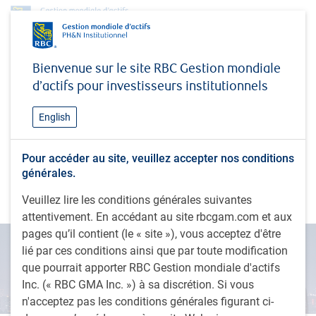
Perspectives
Bienvenue sur le site RBC Gestion mondiale
Au-delà des manchettes : sur le terrain, en Chine et à Hong Kong
d’actifs pour investisseurs institutionnels
PERSPECTIVES
Au-delà des manchettes : sur
English
le terrain, en Chine et à Hong
Pour accéder au site, veuillez accepter nos conditions
Kong
générales.
Carnets de voyage
Veuillez lire les conditions générales suivantes
attentivement. En accédant au site rbcgam.com et aux
pages qu’il contient (le « site »), vous acceptez d'être
lié par ces conditions ainsi que par toute modification
que pourrait apporter RBC Gestion mondiale d'actifs
Inc. (« RBC GMA Inc. ») à sa discrétion. Si vous
n'acceptez pas les conditions générales figurant ci-