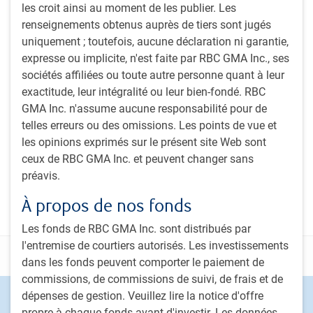
Inscrivez-vous à notre bulletin mensuel et à notre
les croit ainsi au moment de les publier. Les
balado pour obtenir des perspectives d’experts sur les
renseignements obtenus auprès de tiers sont jugés
tendances des marchés mondiaux, l’évolution de
uniquement ; toutefois, aucune déclaration ni garantie,
l’économie et les stratégies adaptées aux investisseurs
expresse ou implicite, n'est faite par RBC GMA Inc., ses
institutionnels canadiens.
sociétés affiliées ou toute autre personne quant à leur
exactitude, leur intégralité ou leur bien-fondé. RBC
Bulletin Perspectives d’investissement PH&N
GMA Inc. n'assume aucune responsabilité pour de
Balado Le pouls du sector institutionnel (The
telles erreurs ou des omissions. Les points de vue et
Institutional Beat Podcast)
les opinions exprimés sur le présent site Web sont
ceux de RBC GMA Inc. et peuvent changer sans
Sabonner
préavis.
À propos de nos fonds
Les fonds de RBC GMA Inc. sont distribués par
l'entremise de courtiers autorisés. Les investissements
Déclarations
dans les fonds peuvent comporter le paiement de
commissions, de commissions de suivi, de frais et de
dépenses de gestion. Veuillez lire la notice d'offre
Footer
Capacités d'investissement
propre à chaque fonds avant d'investir. Les données