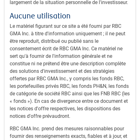
Play
largement de la situation personnelle de l'investisseur.
Aucune utilisation
Le matériel figurant sur ce site a été fourni par RBC
Video
GMA Inc. à titre d'information uniquement ; il ne peut
Durée : 16 minutes, 22 secondes
être reproduit, distribué ou publié sans le
consentement écrit de RBC GMA Inc. Ce matériel ne
Transcription
sert qu'à fournir de l'information générale et ne
constitue ni ne prétend être une description complète
des solutions d'investissement et des stratégies
Soyez au fait des
dernières perspectives
de
offertes par RBC GMA Inc., y compris les fonds RBC,
RBC Gestion mondiale d’actifs.
les portefeuilles privés RBC, les fonds PH&N, les fonds
de catégorie de société RBC ainsi que les FNB RBC (les
Partager cet article
« fonds »). En cas de divergence entre ce document et
les notices d'offre respectives, les dispositions des
notices d'offre prévaudront.
RBC GMA Inc. prend des mesures raisonnables pour
Abonnez-vous à nos perspectives
fournir des renseignements exacts, fiables et à jour, et