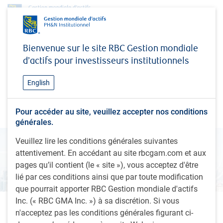
Perspectives
Regard sur les placements mondiaux
Bienvenue sur le site RBC Gestion mondiale
Perspectives économiques – Nouvel an 2026
d’actifs pour investisseurs institutionnels
PERSPECTIVES
Perspectives économiques –
English
Nouvel an 2026
Pour accéder au site, veuillez accepter nos conditions
générales.
Veuillez lire les conditions générales suivantes
attentivement. En accédant au site rbcgam.com et aux
pages qu’il contient (le « site »), vous acceptez d'être
lié par ces conditions ainsi que par toute modification
que pourrait apporter RBC Gestion mondiale d'actifs
Inc. (« RBC GMA Inc. ») à sa discrétion. Si vous
1 minutes pour lire
n'acceptez pas les conditions générales figurant ci-
Par
Eric Lascelles