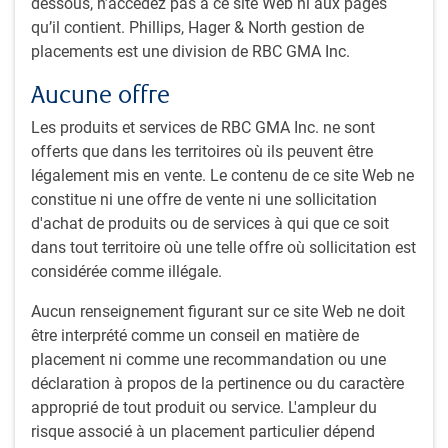
dessous, n’accédez pas à ce site Web ni aux pages
23 décembre 2025
qu’il contient. Phillips, Hager & North gestion de
placements est une division de RBC GMA Inc.
Eric Lascelles affiche un optimisme prudent pour
l’économie mondiale en 2026 et s’attend à une croissance
Aucune offre
modérée soutenue par les baisses de taux des banques
Les produits et services de RBC GMA Inc. ne sont
centrales, la relance budgétaire et la résilience des
offerts que dans les territoires où ils peuvent être
dépenses de consommation. Il traite également des
légalement mis en vente. Le contenu de ce site Web ne
répercussions économiques de l’IA, des perspectives de
constitue ni une offre de vente ni une sollicitation
croissance pour la Chine, de l’évolution de l’ordre mondial
d'achat de produits ou de services à qui que ce soit
et du potentiel d’une croissance économique modérée au
dans tout territoire où une telle offre où sollicitation est
Canada.
considérée comme illégale.
Aucun renseignement figurant sur ce site Web ne doit
être interprété comme un conseil en matière de
placement ni comme une recommandation ou une
déclaration à propos de la pertinence ou du caractère
approprié de tout produit ou service. L'ampleur du
risque associé à un placement particulier dépend