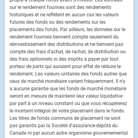
Actions
sur le rendement fournies sont des rendements
Titres à revenu fixe
historiques et ne reflètent en aucun cas les valeurs
Solutions déléguées de portefeuille
futures des fonds ou des rendements sur les
Stratégies de placement fondé sur le passif
placements des fonds. Par ailleurs, les données sur le
rendement fournies tiennent compte seulement du
Marchés privés
réinvestissement des distributions et ne tiennent pas
Placements alternatifs
compte des frais d'achat, de rachat, de distribution ou
Solutions multi-actifs personnalisées
des frais optionnels ni des impôts à payer par tout
Procédure de traitement des plaintes de clients
porteur de parts qui auraient pour effet de réduire le
rendement. Les valeurs unitaires des fonds autres que
ceux de marché monétaire varient fréquemment. Il n'y
PH&N Institutionnel
a aucune garantie que les fonds de marché monétaire
À propos de nous
seront en mesure de maintenir leur valeur liquidative
Investissement responsable
par part à un niveau constant ou que vous récupérerez
Nous joindre
le montant intégral de votre placement dans le fonds.
Carrières
Les titres de fonds communs de placement ne sont
pas garantis par la Société d'assurance-dépôts du
Canada ni par aucun autre organisme gouvernemental