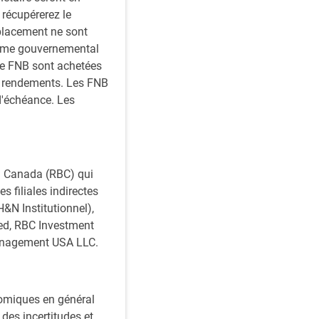
 récupérerez le
placement ne sont
isme gouvernemental
de FNB sont achetées
s rendements. Les FNB
d'échéance. Les
du Canada (RBC) qui
s filiales indirectes
&N Institutionnel),
ed, RBC Investment
anagement USA LLC.
nomiques en général
des incertitudes et