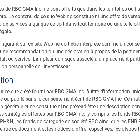
es de RBC GMA Inc. ne sont offerts que dans les territoires où il
te. Le contenu de ce site Web ne constitue ni une offre de vente 
 de services à qui que ce soit dans tout territoire où une telle off
égale.
n marche
igurant sur ce site Web ne doit être interprété comme un consei
ne recommandation ou une déclaration à propos de la pertinen
ques, politiques et stratégiques mondiaux continue
duit ou service. L'ampleur du risque associé à un placement part
ent de la Maison-Blanche.
ion personnelle de l'investisseur.
tion
nventionnelles sont annoncées, modifiées en cours de
ur ce site a été fourni par RBC GMA Inc. à titre d'information uni
 la matière est élevée (voir le graphique suivant), et celle
ibué ou publié sans le consentement écrit de RBC GMA Inc. Ce maté
 un niveau sans précédent (voir le graphique subséquent).
on générale et ne constitue ni ne prétend être une description co
es stratégies offertes par RBC GMA Inc., y compris les fonds RBC,
onomique aux États-Unis s’est accrue après les
 PH&N, les fonds de catégorie de société RBC ainsi que les FNB R
entre ce document et les notices d'offre respectives, les disposi