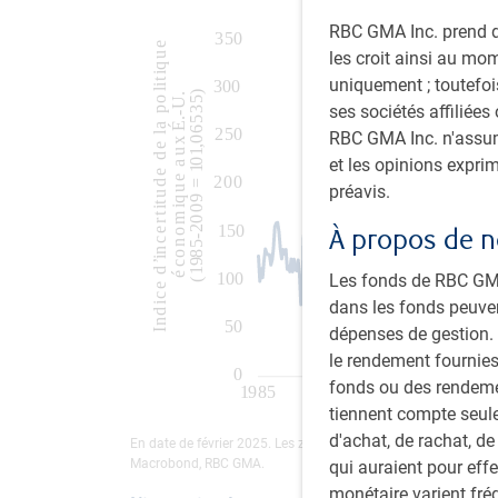
RBC GMA Inc. prend de
les croit ainsi au mo
uniquement ; toutefois
ses sociétés affiliées
RBC GMA Inc. n'assume
et les opinions expri
préavis.
À propos de n
Les fonds de RBC GMA 
dans les fonds peuve
dépenses de gestion. V
le rendement fournies
fonds ou des rendemen
tiennent compte seule
d'achat, de rachat, de
En date de février 2025. Les zones ombrées représentent une r
Macrobond, RBC GMA.
qui auraient pour eff
monétaire varient fré