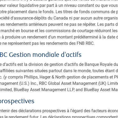
ommerciale aux États-Unis a atteint un sommet
eur valeur liquidative par part à un niveau constant ou que vous
votre placement dans le fonds. Les titres de fonds communs de 
Société d'assurance-dépôts du Canada ni par aucun autre organ
es rendements antérieurs peuvent ne pas se répéter. Les parts 
u marché en bourse et les commissions de courtage réduiront le
 à produire un rendement d'un montant prédéterminé à la date 
ce ne représentent pas les rendements des FNB RBC.
BC Gestion mondiale d'actifs
d’actifs est la division de gestion d’actifs de Banque Royale 
affiliées suivantes situées partout dans le monde, toutes étant de
 (y compris Phillips, Hager & North gestion de placements et PH
agement (U.S.) Inc., RBC Global Asset Management (UK) Limit
imited, BlueBay Asset Management LLP, and BlueBay Asset M
prospectives
tenir des déclarations prospectives à l'égard des facteurs éco
as le rendement futur. Les déclarations prospectives comportent 