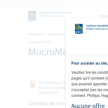
Capac
Perspectives
MacroMémo - Du 4 au 24 mars 2025
PERSPECTIVES
MacroMémo - Du 4 
Pour accéder au site,
Veuillez lire les con
pages qu’il contient (
39 minutes pour lire
que pourrait apporter
Par
Eric Lascelles
n'acceptez pas les co
5 mars 2025
contient. Phillips, H
Contenu de cet article :
Aucune offre