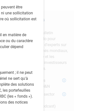
s peuvent être
ni une sollicitation
re où sollicitation est
Abonnez-vous à nos
perspectives
Inscrivez-vous à notre bulletin
l en matière de
mensuel et à notre balado pour
ce ou du caractère
obtenir des perspectives d’experts sur
iculier dépend
les tendances des marchés mondiaux,
l’évolution de l’économie et les
stratégies adaptées aux investisseurs
institutionnels canadiens.
quement ; il ne peut
riel ne sert qu'à
Bulletin Perspectives
mplète des solutions
d’investissement PH&N
 les portefeuilles
Balado Le pouls du sector
BC (les « fonds »).
institutionnel (The
tions des notices
Institutional Beat Podcast)