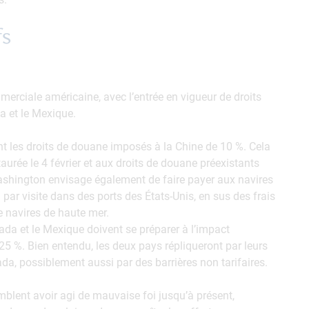
fs
erciale américaine, avec l’entrée en vigueur de droits
a et le Mexique.
nt les droits de douane imposés à la Chine de 10 %. Cela
taurée le 4 février et aux droits de douane préexistants
ashington envisage également de faire payer aux navires
par visite dans des ports des États-Unis, en sus des frais
de navires de haute mer.
nada et le Mexique doivent se préparer à l’impact
5 %. Bien entendu, les deux pays répliqueront par leurs
ada, possiblement aussi par des barrières non tarifaires.
mblent avoir agi de mauvaise foi jusqu’à présent,