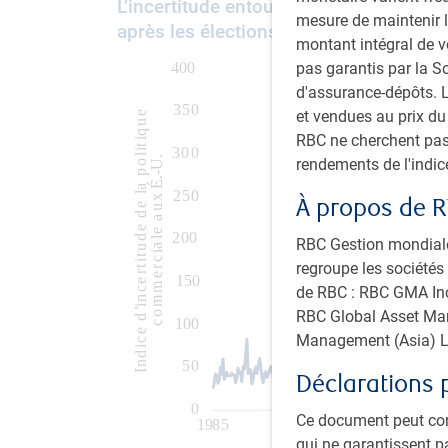
L’incertitude entourant la politique c
mesure de maintenir l
après les élections de 2024
montant intégral de 
pas garantis par la 
d'assurance-dépôts. L
et vendues au prix d
RBC ne cherchent pas
rendements de l'indi
À propos de R
RBC Gestion mondiale 
regroupe les sociétés 
de RBC : RBC GMA Inc.
RBC Global Asset Man
Management (Asia) L
Déclarations 
Ce document peut con
qui ne garantissent p