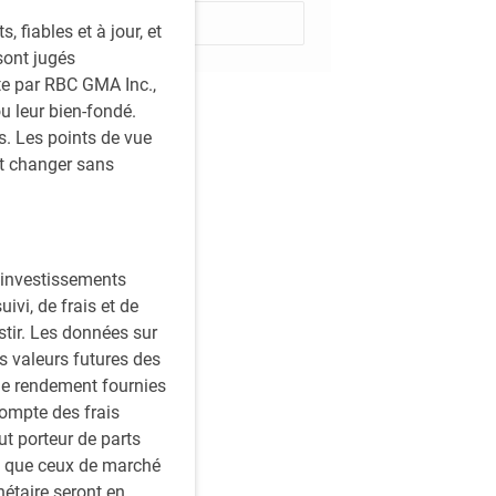
Sabonner
fiables et à jour, et
sont jugés
ite par RBC GMA Inc.,
ou leur bien-fondé.
. Les points de vue
nt changer sans
s investissements
vi, de frais et de
stir. Les données sur
s valeurs futures des
le rendement fournies
compte des frais
ut porteur de parts
es que ceux de marché
étaire seront en