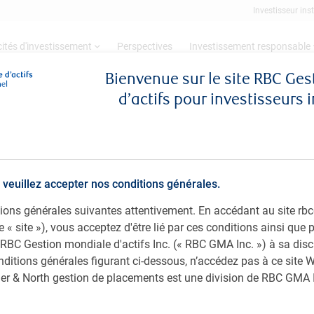
Investisseur inst
ités d'investissement
Perspectives
Investissement responsable
Bienvenue sur le site RBC Ge
d’actifs pour investisseurs 
au 24 mars 2025
 veuillez accepter nos conditions générales.
ditions générales suivantes attentivement. En accédant au site 
le « site »), vous acceptez d'être lié par ces conditions ainsi que
 RBC Gestion mondiale d'actifs Inc. (« RBC GMA Inc. ») à sa disc
nditions générales figurant ci-dessous, n’accédez pas à ce site W
ager & North gestion de placements est une division de RBC GMA 
Pa