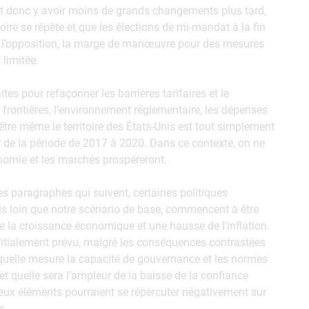
rait donc y avoir moins de grands changements plus tard,
istoire se répète et que les élections de mi-mandat à la fin
e l’opposition, la marge de manœuvre pour des mesures
 limitée.
tes pour refaçonner les barrières tarifaires et le
 frontières, l’environnement réglementaire, les dépenses
t-être même le territoire des États-Unis est tout simplement
 de la période de 2017 à 2020. Dans ce contexte, on ne
omie et les marchés prospéreront.
s paragraphes qui suivent, certaines politiques
s loin que notre scénario de base, commencent à être
e la croissance économique et une hausse de l’inflation.
initialement prévu, malgré les conséquences contrastées
uelle mesure la capacité de gouvernance et les normes
et quelle sera l’ampleur de la baisse de la confiance
 deux éléments pourraient se répercuter négativement sur
s.