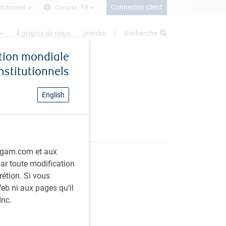
Connexion client
itutionnel
Canada -
FR
À propos de nous
Joindre
Recherche
stion mondiale
institutionnels
English
rbcgam.com et aux
 par toute modification
rétion. Si vous
eb ni aux pages qu’il
Inc.
rtager cet article