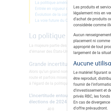
La politique américaine en marche
Les produits et servic
Entrée en vigueur des tarifs
légalement mis en ven
Évolution de la conjoncture économique
d'achat de produits ou
La voie future du Canada
considérée comme ill
La politique américaine e
Aucun renseignement f
placement ni comme u
La majeure partie des développements économi
approprié de tout pro
d’émaner des États-Unis, et plus particulièrem
largement de la situat
Aucune utilisa
Grande incertitude
Alors qu’un grand nombre de politiques non co
Le matériel figurant s
route et parfois mises en œuvre, l’incertitude en
être reproduit, distr
à l’égard de la politique commerciale a atteint
fournir de l'informati
d'investissement et d
L’incertitude entourant la politique éc
privés RBC, les fonds
élections de 2024
En cas de divergence 
d'offre prévaudront.