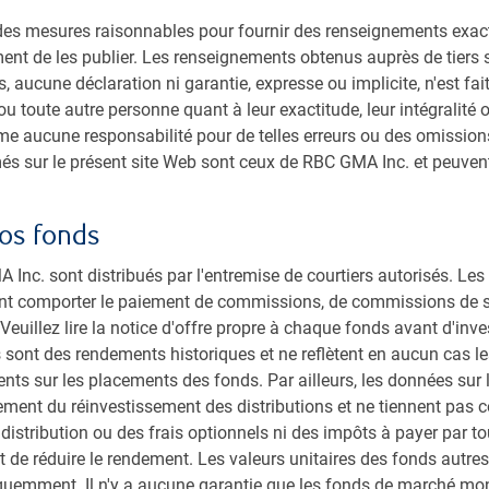
s mesures raisonnables pour fournir des renseignements exacts, 
ment de les publier. Les renseignements obtenus auprès de tiers 
, aucune déclaration ni garantie, expresse ou implicite, n'est fa
 ou toute autre personne quant à leur exactitude, leur intégralité 
 aucune responsabilité pour de telles erreurs ou des omissions
més sur le présent site Web sont ceux de RBC GMA Inc. et peuve
os fonds
Inc. sont distribués par l'entremise de courtiers autorisés. Le
nt comporter le paiement de commissions, de commissions de sui
euillez lire la notice d'offre propre à chaque fonds avant d'inve
 sont des rendements historiques et ne reflètent en aucun cas le
ts sur les placements des fonds. Par ailleurs, les données sur 
ment du réinvestissement des distributions et ne tiennent pas 
 distribution ou des frais optionnels ni des impôts à payer par to
écession. Sources : Indice d’incertitude de la politique économique,
et de réduire le rendement. Les valeurs unitaires des fonds autr
quemment. Il n'y a aucune garantie que les fonds de marché mon