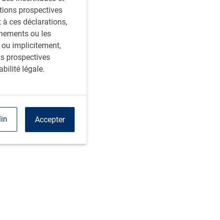
ations prospectives
à ces déclarations,
énements ou les
 ou implicitement,
ns prospectives
bilité légale.
lin
Accepter