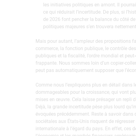
les initiatives politiques en amont. Il pour
ce qui réduirait l’incertitude. De plus, si l’h
de 2026 font pencher la balance du côté d
politiques majeures s’en trouvera nettement
Mais pour autant, l’ampleur des propositions fai
commerce, la fonction publique, le contrôle des
publiques et la fiscalité, l’ordre mondial et peu
frappante. Nous sommes loin d’un copier-coller
peut pas automatiquement supposer que l’écon
Comme nous l’expliquons plus en détail dans le
dommageables pour la croissance, qui vont plu
mises en œuvre. Cela laisse présager un repli d
Déjà, la grande incertitude pèse plus lourd qu’
évoquées précédemment. Reste à savoir dans q
sociétales aux États-Unis risquent de régresser 
internationale à l’égard du pays. En effet, ces
l’économie et les marchés financiers américain