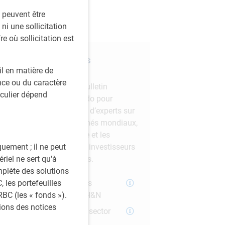
s peuvent être
ni une sollicitation
re où sollicitation est
Abonnez-vous à nos
l en matière de
perspectives
ce ou du caractère
Inscrivez-vous à notre bulletin
iculier dépend
mensuel et à notre balado pour
obtenir des perspectives d’experts sur
les tendances des marchés mondiaux,
l’évolution de l’économie et les
stratégies adaptées aux investisseurs
quement ; il ne peut
institutionnels canadiens.
riel ne sert qu'à
mplète des solutions
Bulletin Perspectives
 les portefeuilles
d’investissement PH&N
BC (les « fonds »).
tions des notices
Balado Le pouls du sector
institutionnel (The