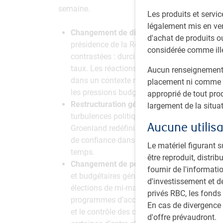
semaine.
Les produits et servic
légalement mis en ven
Changement de direction de la Réserve fé
d'achat de produits ou
présidence de la Réserve fédérale américain
considérée comme ill
contrastées : durcissement de ton sur la di
taux. Les réactions du marché ont été vives,
Aucun renseignement f
dans un contexte marqué par les préoccupati
placement ni comme u
les pressions budgétaires.
approprié de tout pro
Restructuration géopolitique :
Les tensions 
largement de la situat
turbulences politiques au Venezuela, les risq
Aucune utilisa
Groenland redéfinissent les blocs commerciau
de confiance dans les partenariats américain
Le matériel figurant s
temps.
être reproduit, distr
Changement de politique de la Maison-Bla
fournir de l'informati
et budgétaires générales vers des initiatives
d'investissement et d
élections de mi-mandat. Parmi les changeme
privés RBC, les fonds
programmes d’accessibilité à la propriété im
En cas de divergence 
et le contrôle des coûts en assurance malad
d'offre prévaudront.