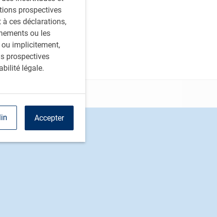
ations prospectives
à ces déclarations,
énements ou les
 ou implicitement,
ns prospectives
bilité légale.
lin
Accepter