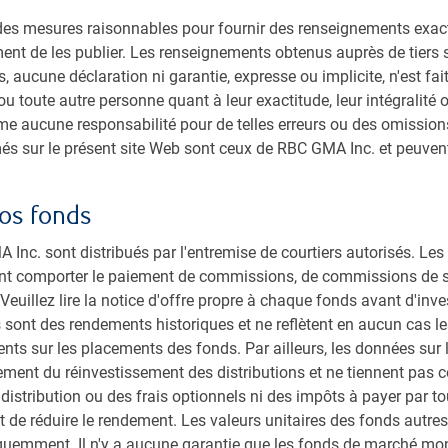
 répercussions non voulues sur les marchés.
ements du marché et les valorisations élevées, les
s mesures raisonnables pour fournir des renseignements exacts, 
n effet, les prévisions de bénéfices continuent d’être
ment de les publier. Les renseignements obtenus auprès de tiers 
t constamment dépassé les attentes et la croissance
, aucune déclaration ni garantie, expresse ou implicite, n'est fa
le de 2026. Les marges bénéficiaires ont encore la
 ou toute autre personne quant à leur exactitude, leur intégralité 
utement capitalistique axé sur l’IA.
 aucune responsabilité pour de telles erreurs ou des omissions
ioration des crédits d’impôt pour la TPS ciblant les
més sur le présent site Web sont ceux de RBC GMA Inc. et peuve
r la croissance économique au second semestre de 2026.
lique les perspectives.
os fonds
ue dans la vidéo #MacroMémo de cette semaine.
Inc. sont distribués par l'entremise de courtiers autorisés. Le
nt comporter le paiement de commissions, de commissions de sui
euillez lire la notice d'offre propre à chaque fonds avant d'inve
 sont des rendements historiques et ne reflètent en aucun cas le
ts sur les placements des fonds. Par ailleurs, les données sur 
ment du réinvestissement des distributions et ne tiennent pas 
 distribution ou des frais optionnels ni des impôts à payer par to
et de réduire le rendement. Les valeurs unitaires des fonds autr
quemment. Il n'y a aucune garantie que les fonds de marché mon