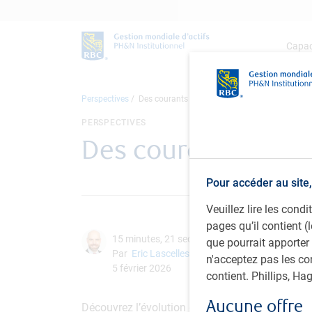
Capac
Perspectives
Des courants changeants
PERSPECTIVES
Des courants chan
Pour accéder au site,
Veuillez lire les con
pages qu’il contient (
15 minutes, 21 secondes pour regarder
que pourrait apporter
Par
Eric Lascelles
n'acceptez pas les co
5 février 2026
contient. Phillips, H
Aucune offre
Découvrez l’évolution du contexte géopolitiq