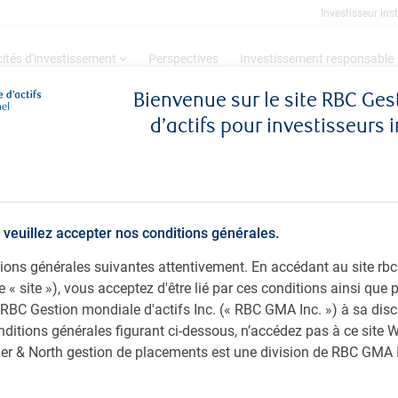
Investisseur inst
ités d'investissement
Perspectives
Investissement responsable
Bienvenue sur le site RBC Ge
d’actifs pour investisseurs 
geants
 veuillez accepter nos conditions générales.
ditions générales suivantes attentivement. En accédant au site 
le « site »), vous acceptez d'être lié par ces conditions ainsi que
 RBC Gestion mondiale d'actifs Inc. (« RBC GMA Inc. ») à sa disc
nditions générales figurant ci-dessous, n’accédez pas à ce site W
ager & North gestion de placements est une division de RBC GMA 
ue et économique dans la vidéo #MacroMémo de la
Pa