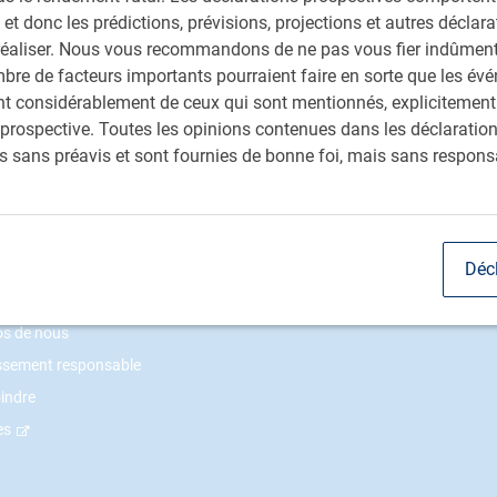
 et donc les prédictions, prévisions, projections et autres déclar
ères perspectives
de RBC Gestion mondiale
réaliser. Nous vous recommandons de ne pas vous fier indûment 
bre de facteurs importants pourraient faire en sorte que les év
rent considérablement de ceux qui sont mentionnés, explicitement
prospective. Toutes les opinions contenues dans les déclaratio
s sans préavis et sont fournies de bonne foi, mais sans responsa
Déc
nstitutionnel
os de nous
issement responsable
indre
es