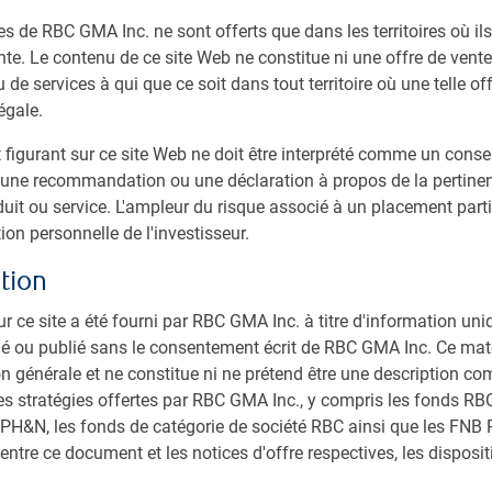
es de RBC GMA Inc. ne sont offerts que dans les territoires où il
te. Le contenu de ce site Web ne constitue ni une offre de vente 
dérale américaine :
La nomination de Kevin Warsh à la
 de services à qui que ce soit dans tout territoire où une telle off
e (Fed) donne lieu à des perspectives politiques
égale.
scipline budgétaire, assouplissement sur les baisses de
 mais l’or bénéficie encore d’un grand soutien structurel
igurant sur ce site Web ne doit être interprété comme un consei
ons entourant les devises, les tensions géopolitiques et
ne recommandation ou une déclaration à propos de la pertinen
duit ou service. L'ampleur du risque associé à un placement part
géopolitiques s’intensifient sur de multiples fronts. Les
ion personnelle de l'investisseur.
ues d’escalade en Iran et l’intérêt des États-Unis pour le
tion
x et les marchés de l’énergie. Il en est résulté une perte
s et des pressions croissantes sur le dollar au fil du
ur ce site a été fourni par RBC GMA Inc. à titre d'information uni
ibué ou publié sans le consentement écrit de RBC GMA Inc. Ce maté
nche :
L’attention se déplace de mesures commerciales
on générale et ne constitue ni ne prétend être une description co
 plus détaillées visant le coût de la vie à l’approche des
es stratégies offertes par RBC GMA Inc., y compris les fonds RBC,
nts qui pourraient être apportés, mentionnons les
 PH&N, les fonds de catégorie de société RBC ainsi que les FNB R
mobilière, le plafonnement des frais sur cartes de crédit
entre ce document et les notices d'offre respectives, les disposi
ie. Ces propositions visent à aider les ménages, mais