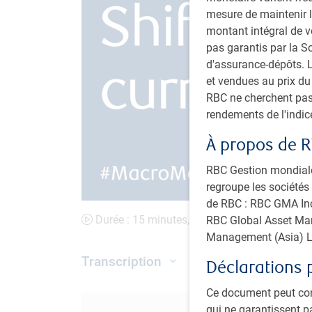
mesure de maintenir l
montant intégral de 
pas garantis par la 
d'assurance-dépôts. L
et vendues au prix d
RBC ne cherchent pas
rendements de l'indi
À propos de R
RBC Gestion mondiale 
regroupe les sociétés 
de RBC : RBC GMA Inc.
Durée : 15 minutes, 21 secondes
RBC Global Asset Man
Management (Asia) L
Transcription
Déclarations 
Ce document peut con
qui ne garantissent p