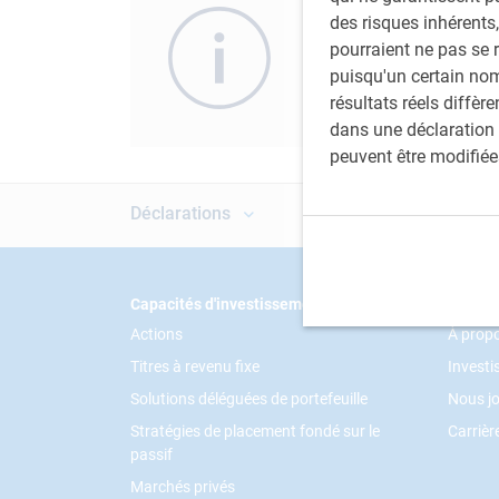
des risques inhérents,
Soyez au fait des
derni
pourraient ne pas se 
d’actifs.
puisqu'un certain nom
résultats réels diffè
dans une déclaration 
peuvent être modifiée
Déclarations
Footer
Capacités d'investissement
PH&N I
Actions
À prop
Titres à revenu fixe
Invest
Solutions déléguées de portefeuille
Nous jo
Stratégies de placement fondé sur le
Carrièr
passif
Marchés privés