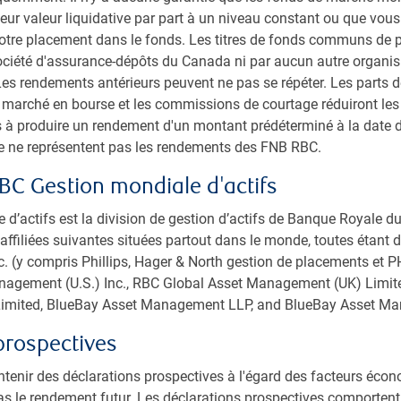
eur valeur liquidative par part à un niveau constant ou que vous
votre placement dans le fonds. Les titres de fonds communs de 
Société d'assurance-dépôts du Canada ni par aucun autre organ
es rendements antérieurs peuvent ne pas se répéter. Les parts 
Play
u marché en bourse et les commissions de courtage réduiront le
 à produire un rendement d'un montant prédéterminé à la date 
ce ne représentent pas les rendements des FNB RBC.
BC Gestion mondiale d'actifs
Video
d’actifs est la division de gestion d’actifs de Banque Royale 
affiliées suivantes situées partout dans le monde, toutes étant de
 (y compris Phillips, Hager & North gestion de placements et PH
agement (U.S.) Inc., RBC Global Asset Management (UK) Limit
imited, BlueBay Asset Management LLP, and BlueBay Asset M
prospectives
tenir des déclarations prospectives à l'égard des facteurs éco
as le rendement futur. Les déclarations prospectives comportent 