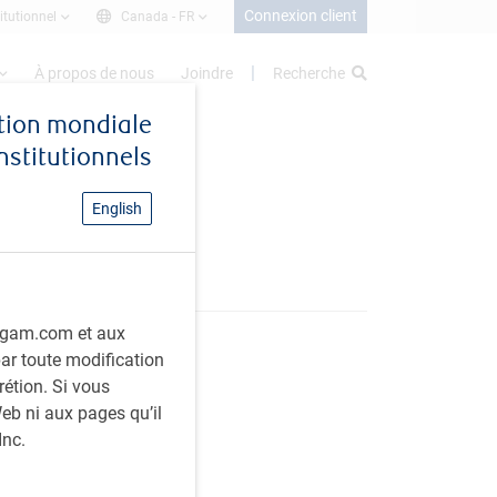
Connexion client
itutionnel
Canada -
FR
À propos de nous
Joindre
Recherche
stion mondiale
institutionnels
English
rbcgam.com et aux
 par toute modification
rétion. Si vous
eb ni aux pages qu’il
Inc.
rtager cet article