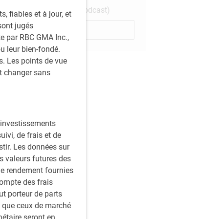
Institutional Beat Podcast)
fiables et à jour, et
sont jugés
Sabonner
ite par RBC GMA Inc.,
ou leur bien-fondé.
. Les points de vue
nt changer sans
s investissements
vi, de frais et de
stir. Les données sur
s valeurs futures des
le rendement fournies
compte des frais
ut porteur de parts
es que ceux de marché
étaire seront en