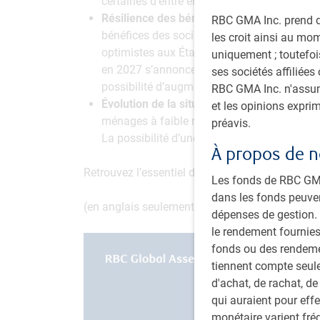
certaines d’entre elles risquent d’avoir des
Résilience des bénéfices :
Malgré les revir
RBC GMA Inc. prend de
bénéfices des sociétés demeurent robustes. E
les croit ainsi au mo
optimistes aux États-Unis. Les sociétés on
uniquement ; toutefois
en 2027 s’annonce encore plus forte que cel
ses sociétés affiliées
possibilité d’augmenter dans ce contexte ha
RBC GMA Inc. n'assume
Évolution de la situation au Canada :
L’amél
et les opinions expri
ménages à faible revenu pourrait accélére
préavis.
La possibilité d’une élection anticipée comp
À propos de n
Retrouvez l’essentiel de l’actualité économiq
Les fonds de RBC GMA 
dans les fonds peuve
(en anglais seulement)
dépenses de gestion. V
le rendement fournies
fonds ou des rendemen
tiennent compte seule
d'achat, de rachat, de
qui auraient pour eff
monétaire varient fré