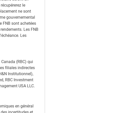
 récupérerez le
placement ne sont
isme gouvernemental
de FNB sont achetées
s rendements. Les FNB
d'échéance. Les
du Canada (RBC) qui
s filiales indirectes
&N Institutionnel),
ed, RBC Investment
anagement USA LLC.
nomiques en général
des incertitudes et