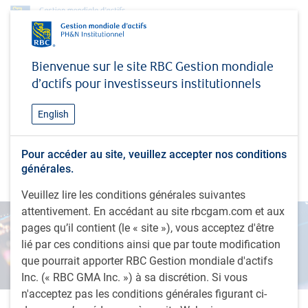
Perspectives
Bienvenue sur le site RBC Gestion mondiale
Perspectives pour l'investisseur en actions mondiales - Mai 2024
d’actifs pour investisseurs institutionnels
PERSPECTIVES
Perspectives pour
English
l'investisseur en actions
Pour accéder au site, veuillez accepter nos conditions
mondiales - Mai 2024
générales.
Veuillez lire les conditions générales suivantes
attentivement. En accédant au site rbcgam.com et aux
pages qu’il contient (le « site »), vous acceptez d'être
lié par ces conditions ainsi que par toute modification
que pourrait apporter RBC Gestion mondiale d'actifs
Inc. (« RBC GMA Inc. ») à sa discrétion. Si vous
n'acceptez pas les conditions générales figurant ci-