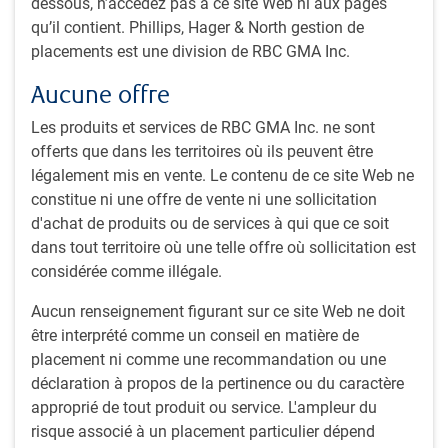
dessous, n’accédez pas à ce site Web ni aux pages
1 minutes pour lire
qu’il contient. Phillips, Hager & North gestion de
Par
Équipe Actions mondiales RBC
,
J.Richardson
placements est une division de RBC GMA Inc.
3 mai 2024
Aucune offre
Quels sont les enjeux actuels pour les investisseurs en
actions mondiales ?
Les produits et services de RBC GMA Inc. ne sont
offerts que dans les territoires où ils peuvent être
À la lumière des événements du dernier mois,
légalement mis en vente. Le contenu de ce site Web ne
Jeremy Richardson se penche sur les questions suivantes :
constitue ni une offre de vente ni une sollicitation
d'achat de produits ou de services à qui que ce soit
Les signes de reprise se manifestent en Chine et en
dans tout territoire où une telle offre où sollicitation est
Europe, alors que l’économie américaine demeure
considérée comme illégale.
robuste.
Aucun renseignement figurant sur ce site Web ne doit
Pourquoi les récentes tensions géopolitiques n’ont-elles
être interprété comme un conseil en matière de
pas plus d’incidence sur les prix du pétrole ?
placement ni comme une recommandation ou une
Attentes des investisseurs pour la période de
déclaration à propos de la pertinence ou du caractère
publication des résultats
approprié de tout produit ou service. L'ampleur du
risque associé à un placement particulier dépend