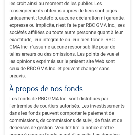
Partager cet article
les croit ainsi au moment de les publier. Les
renseignements obtenus auprès de tiers sont jugés
uniquement ; toutefois, aucune déclaration ni garantie,
expresse ou implicite, n'est faite par RBC GMA Inc., ses
Abonnez-vous à nos perspectives
sociétés affiliées ou toute autre personne quant à leur
exactitude, leur intégralité ou leur bien-fondé. RBC
Inscrivez-vous à notre bulletin mensuel et à notre
GMA Inc. n'assume aucune responsabilité pour de
balado pour obtenir des perspectives d’experts sur les
telles erreurs ou des omissions. Les points de vue et
tendances des marchés mondiaux, l’évolution de
les opinions exprimés sur le présent site Web sont
l’économie et les stratégies adaptées aux investisseurs
ceux de RBC GMA Inc. et peuvent changer sans
institutionnels canadiens.
préavis.
Bulletin Perspectives d’investissement PH&N
À propos de nos fonds
Balado Le pouls du sector institutionnel (The
Les fonds de RBC GMA Inc. sont distribués par
Institutional Beat Podcast)
l'entremise de courtiers autorisés. Les investissements
Sabonner
dans les fonds peuvent comporter le paiement de
commissions, de commissions de suivi, de frais et de
dépenses de gestion. Veuillez lire la notice d'offre
propre à chaque fonds avant d'investir. Les données