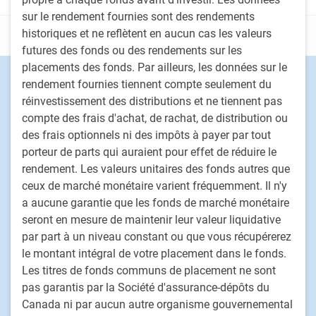
sur le rendement fournies sont des rendements
historiques et ne reflètent en aucun cas les valeurs
Déclarations
futures des fonds ou des rendements sur les
placements des fonds. Par ailleurs, les données sur le
Footer
Capacités d'investissement
rendement fournies tiennent compte seulement du
Actions
réinvestissement des distributions et ne tiennent pas
compte des frais d'achat, de rachat, de distribution ou
Titres à revenu fixe
des frais optionnels ni des impôts à payer par tout
Solutions déléguées de portefeuille
porteur de parts qui auraient pour effet de réduire le
Stratégies de placement fondé sur le passif
rendement. Les valeurs unitaires des fonds autres que
Marchés privés
ceux de marché monétaire varient fréquemment. Il n'y
Placements alternatifs
a aucune garantie que les fonds de marché monétaire
seront en mesure de maintenir leur valeur liquidative
Solutions multi-actifs personnalisées
par part à un niveau constant ou que vous récupérerez
Procédure de traitement des plaintes de clients
le montant intégral de votre placement dans le fonds.
Les titres de fonds communs de placement ne sont
PH&N Institutionnel
pas garantis par la Société d'assurance-dépôts du
À propos de nous
Canada ni par aucun autre organisme gouvernemental