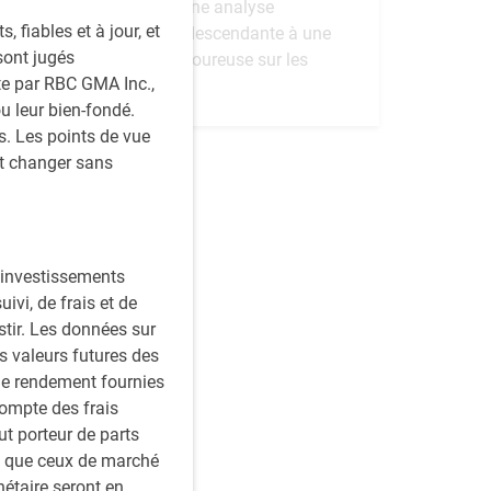
combinant une analyse
fiables et à jour, et
thématique descendante à une
sont jugés
recherche rigoureuse sur les
ite par RBC GMA Inc.,
sociétés
ou leur bien-fondé.
. Les points de vue
nt changer sans
s investissements
vi, de frais et de
stir. Les données sur
s valeurs futures des
le rendement fournies
compte des frais
ut porteur de parts
es que ceux de marché
étaire seront en