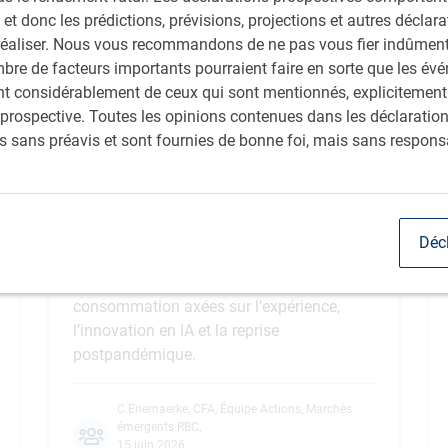
 et donc les prédictions, prévisions, projections et autres déclar
réaliser. Nous vous recommandons de ne pas vous fier indûment 
bre de facteurs importants pourraient faire en sorte que les év
rent considérablement de ceux qui sont mentionnés, explicitement
prospective. Toutes les opinions contenues dans les déclaratio
ACTIONS DE MARCHÉS ÉMERGENTS : CARNETS
s sans préavis et sont fournies de bonne foi, mais sans responsa
DE VOYAGES
Au-delà des manchettes : sur le
terrain, en Chine et à Hong Kong
Une mission de recherche en Chine et à
Déc
Hong Kong a mis en lumière la
connectivité régionale, les tendances de
consommation axées sur l’expérience,
l’innovation en IA et la reprise
postpandémique.
C.Enemaerke, CFA
,
Équipe Actions, Marchés
émergents RBC
,
15 juin 2026