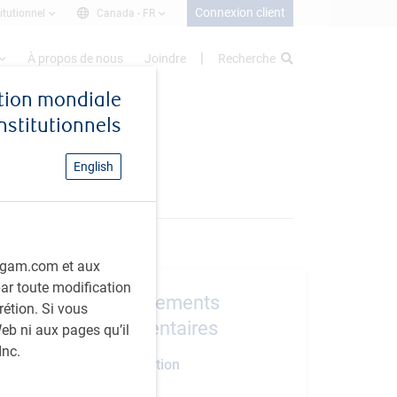
Connexion client
itutionnel
Canada -
FR
À propos de nous
Joindre
Recherche
stion mondiale
institutionnels
English
rbcgam.com et aux
 par toute modification
Renseignements
rétion. Si vous
supplémentaires
eb ni aux pages qu’il
Inc.
Date de création
avril 2010