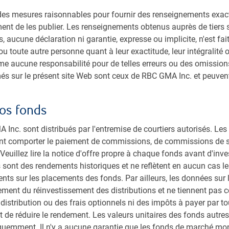
odes de pensée diffèrent des siens.
s mesures raisonnables pour fournir des renseignements exacts, 
ment de les publier. Les renseignements obtenus auprès de tiers 
r la discussion et le débat d’idées et encourageant
, aucune déclaration ni garantie, expresse ou implicite, n'est fa
n d’évaluer les occasions de placement.
 ou toute autre personne quant à leur exactitude, leur intégralité 
 aucune responsabilité pour de telles erreurs ou des omissions
més sur le présent site Web sont ceux de RBC GMA Inc. et peuve
ulture au sein de notre équipe et sommes fiers de notre
tion. Notre analyse des sociétés repose sur le même
os fonds
Inc. sont distribués par l'entremise de courtiers autorisés. Le
irigeants des sociétés et à discuter avec eux de sujets,
nt comporter le paiement de commissions, de commissions de sui
qui forment à notre avis le cœur de la culture
euillez lire la notice d'offre propre à chaque fonds avant d'inve
 sont des rendements historiques et ne reflètent en aucun cas le
ts sur les placements des fonds. Par ailleurs, les données sur 
ment du réinvestissement des distributions et ne tiennent pas 
 distribution ou des frais optionnels ni des impôts à payer par to
erche qui se caractérise par quatre aspects clés : long
et de réduire le rendement. Les valeurs unitaires des fonds autr
ation des critères ESG.
quemment. Il n'y a aucune garantie que les fonds de marché mon