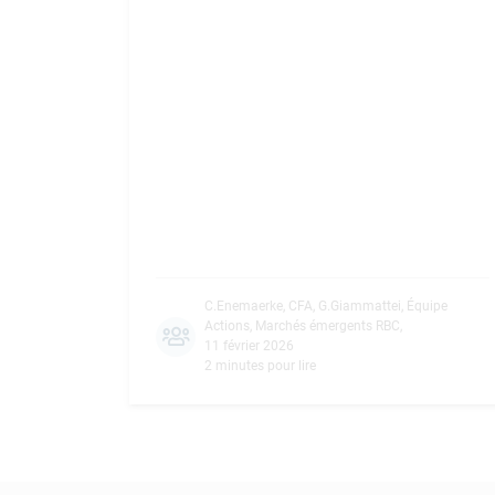
C.Enemaerke, CFA
,
G.Giammattei
,
Équipe
Actions, Marchés émergents RBC
,
11 février 2026
2 minutes pour lire