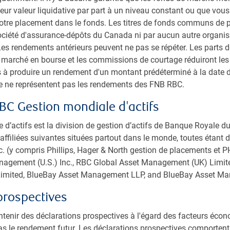
eur valeur liquidative par part à un niveau constant ou que vous
 durée dans le cadre de notre analyse descendante et
votre placement dans le fonds. Les titres de fonds communs de 
 d’un point de vue ascendant.
Société d'assurance-dépôts du Canada ni par aucun autre organ
es rendements antérieurs peuvent ne pas se répéter. Les parts 
u marché en bourse et les commissions de courtage réduiront le
s dans nos décisions de placement
 à produire un rendement d'un montant prédéterminé à la date 
ce ne représentent pas les rendements des FNB RBC.
dent de solides antécédents en ce qui concerne les
BC Gestion mondiale d'actifs
me
d’actifs est la division de gestion d’actifs de Banque Royale 
affiliées suivantes situées partout dans le monde, toutes étant de
jeux ESG importants
 (y compris Phillips, Hager & North gestion de placements et PH
agement (U.S.) Inc., RBC Global Asset Management (UK) Limit
imited, BlueBay Asset Management LLP, and BlueBay Asset M
prospectives
tenir des déclarations prospectives à l'égard des facteurs éco
as le rendement futur. Les déclarations prospectives comportent 