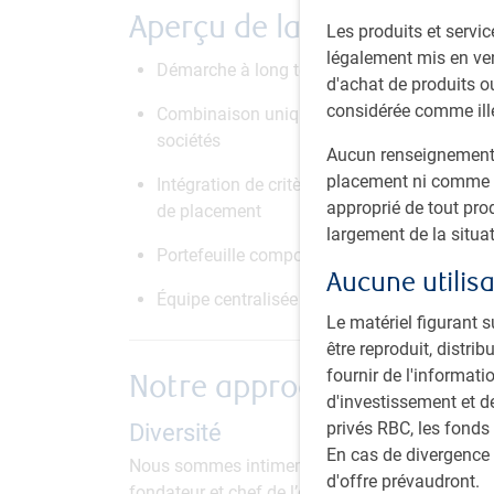
Aperçu de la stratégie
Les produits et servic
légalement mis en ven
Démarche à long terme axée sur la qualité e
d'achat de produits ou
considérée comme ill
Combinaison unique d’une approche thémat
sociétés
Aucun renseignement f
placement ni comme u
Intégration de critères environnement, soci
approprié de tout pro
de placement
largement de la situat
Portefeuille composé habituellement de 45 à
Aucune utilisa
Équipe centralisée dynamique, vouée à une 
Le matériel figurant s
être reproduit, distr
fournir de l'informati
Notre approche
d'investissement et d
privés RBC, les fonds
Diversité
En cas de divergence 
Nous sommes intimement convaincus que la dive
d'offre prévaudront.
fondateur et chef de l’équipe Actions, Marché