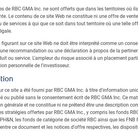
es de RBC GMA Inc. ne sont offerts que dans les territoires où il
te. Le contenu de ce site Web ne constitue ni une offre de vente 
t la croissance durable
 de services à qui que ce soit dans tout territoire où une telle off
égale.
ique descendante et de l’analyse fondamentale de
igurant sur ce site Web ne doit être interprété comme un consei
ne recommandation ou une déclaration à propos de la pertinen
été et gouvernance (ESG) importants dans les décisions
duit ou service. L'ampleur du risque associé à un placement part
ion personnelle de l'investisseur.
 55 titres et fondé sur de grandes convictions
tion
recherche exclusive
ur ce site a été fourni par RBC GMA Inc. à titre d'information uni
ibué ou publié sans le consentement écrit de RBC GMA Inc. Ce maté
on générale et ne constitue ni ne prétend être une description co
es stratégies offertes par RBC GMA Inc., y compris les fonds RBC,
 PH&N, les fonds de catégorie de société RBC ainsi que les FNB R
entre ce document et les notices d'offre respectives, les disposi
rsité est la clé de notre succès. Philippe Langham,
s émergents RBC, a sciemment recruté des gens dont les