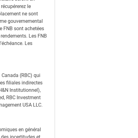
 récupérerez le
placement ne sont
isme gouvernemental
de FNB sont achetées
s rendements. Les FNB
d'échéance. Les
du Canada (RBC) qui
s filiales indirectes
&N Institutionnel),
ed, RBC Investment
anagement USA LLC.
nomiques en général
des incertitudes et