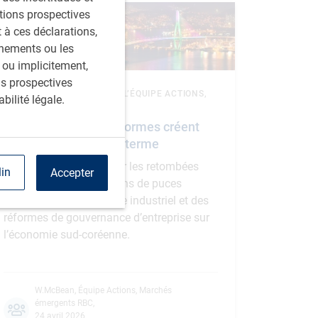
ations prospectives
à ces déclarations,
énements ou les
 ou implicitement,
ns prospectives
UN TOUR DU MONDE AVEC L’ÉQUIPE ACTIONS,
bilité légale.
MARCHÉS ÉMERGENTS
Corée du Sud : les réformes créent
des occasions à long terme
nous nous penchons sur les retombées
lin
Accepter
positives des exportations de puces
mémoire, du dynamisme industriel et des
réformes de gouvernance d’entreprise sur
l’économie sud-coréenne.
W.McBean
,
Équipe Actions, Marchés
émergents RBC
,
24 avril 2026