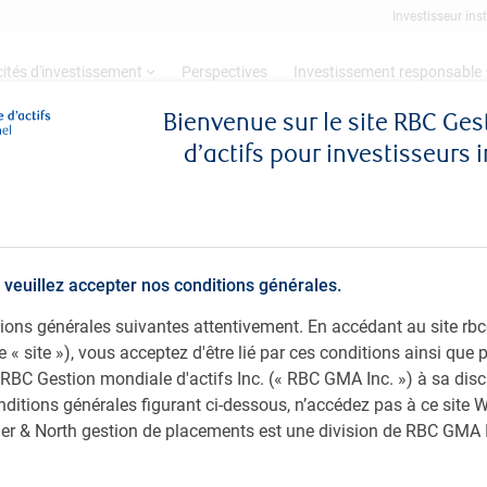
Investisseur inst
ités d'investissement
Perspectives
Investissement responsable
Bienvenue sur le site RBC Ge
d’actifs pour investisseurs 
émergents
Stratégie Actions de marchés émergents
de marchés émergents
 veuillez accepter nos conditions générales.
ditions générales suivantes attentivement. En accédant au site 
 à procurer une appréciation du capital à long terme
le « site »), vous acceptez d'être lié par ces conditions ainsi que
ergents. Cette stratégie privilégie la qualité et la
 RBC Gestion mondiale d'actifs Inc. (« RBC GMA Inc. ») à sa disc
i résultent de la combinaison d’une analyse rigoureuse de
nditions générales figurant ci-dessous, n’accédez pas à ce site W
erposition centrée sur des thèmes de longue durée. Il
ager & North gestion de placements est une division de RBC GMA 
de grandes convictions.