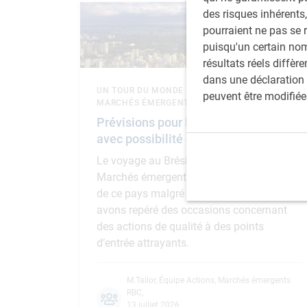
des risques inhérents,
pourraient ne pas se 
puisqu'un certain nom
résultats réels diffè
dans une déclaration 
UN TOUR DU MONDE AVEC L’ÉQUIPE ACTIONS,
peuvent être modifiée
MARCHÉS ÉMERGENTS
Prévisions pour le Brésil : nuageux
avec possibilité d’éclaircies
Le voyage au Brésil de l’équipe Actions,
Marchés émergents a révélé la résilience
de ce pays malgré l’incertitude. Nous
avons repéré des occasions concernant
des actions de qualité à des points
d’entrée attrayants.
M.Tailor
,
Équipe Actions, Marchés émergents
RBC
,
13 juillet 2026