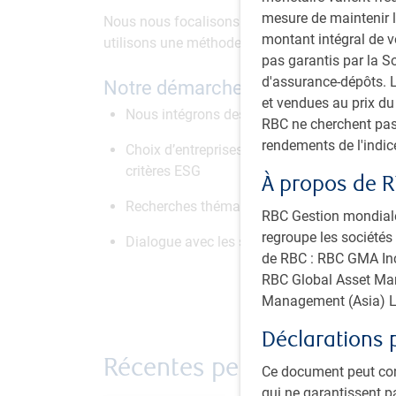
mesure de maintenir l
Nous nous focalisons sur les thèmes de longue
montant intégral de 
utilisons une méthode systématique exhaustive
pas garantis par la 
d'assurance-dépôts. L
Notre démarche ESG
et vendues au prix d
Nous intégrons des critères ESG important
RBC ne cherchent pas
rendements de l'indi
Choix d’entreprises qui, à notre avis, possè
critères ESG
À propos de R
Recherches thématiques et ESG à long ter
RBC Gestion mondiale 
regroupe les sociétés 
Dialogue avec les sociétés au sujet des en
de RBC : RBC GMA Inc.
RBC Global Asset Man
Management (Asia) L
Déclarations 
Récentes perspectives
Ce document peut con
qui ne garantissent p