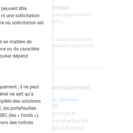
Référence principale
s peuvent être
indice de rendement global net MSCI
ni une sollicitation
Marchés émergents
re où sollicitation est
Instruments
compte distinct, fonds de placement
l en matière de
américains et canadiens, fonds privés,
ce ou du caractère
OPCVM
iculier dépend
Équipe investissement
quement ; il ne peut
riel ne sert qu'à
Équipe Actions, Marchés
mplète des solutions
émergents RBC
 les portefeuilles
​Méthode approfondie et
BC (les « fonds »).
systématique de sélection des
tions des notices
titres et de gestion du risque