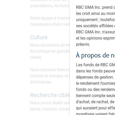
antécédents, les traits de personnalité et les m
RBC GMA Inc. prend de
les croit ainsi au mo
Notre équipe a implanté une culture reposant su
uniquement ; toutefois
l’expression d’une variété de points de vue afi
ses sociétés affiliées
RBC GMA Inc. n'assume
Culture
et les opinions expri
préavis.
Nous accordons énormément d’importance à la c
dynamique de grande ouverture et de collabora
À propos de n
critère.
Les fonds de RBC GMA 
Nous passons beaucoup de temps à évaluer les d
dans les fonds peuve
comme la marque, le personnel et l’innovation, 
dépenses de gestion. V
d’entreprise.
le rendement fournies
fonds ou des rendemen
Recherche ciblée
tiennent compte seule
d'achat, de rachat, de
Nous avons établi une solide plateforme de rech
qui auraient pour eff
terme, mondial, accent sur la direction et intégr
monétaire varient fré