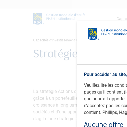
Capac
Capacités d'investissement
Actions
Actions de marchés 
Stratégie Actions 
Pour accéder au site,
Veuillez lire les con
La stratégie Actions de marchés émergents vise
pages qu’il contient (
grâce à un portefeuille d’actions des marchés ém
que pourrait apporter
croissance à long terme à prix raisonnable, qu
n'acceptez pas les co
sociétés et d’une approche descendante par sup
contient. Phillips, H
s’agit d’une stratégie à long terme fondée sur 
Aucune offre