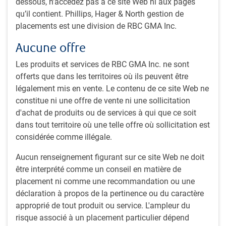
dessous, n’accédez pas à ce site Web ni aux pages
13 minutes pour lire
qu’il contient. Phillips, Hager & North gestion de
Par
D.Fijalkowski
, CFA,
D.Mitchell
, CFA
placements est une division de RBC GMA Inc.
19 juillet 2024
Aucune offre
Au cours du dernier trimestre, plusieurs thèmes ont
Les produits et services de RBC GMA Inc. ne sont
émergé des marchés des changes étrangers, et entraîné
offerts que dans les territoires où ils peuvent être
des questions difficiles, encore sans réponse. Voici
légalement mis en vente. Le contenu de ce site Web ne
certains des principaux enjeux : Devons-nous réévaluer
constitue ni une offre de vente ni une sollicitation
nos prévisions à long terme sur la faiblesse du dollar
d'achat de produits ou de services à qui que ce soit
américain au vu de la vigueur de l’économie américaine ?
dans tout territoire où une telle offre où sollicitation est
Comment la persistance de l’inflation dans le monde
considérée comme illégale.
influence-t-elle ce calcul ? Le renchérissement de l’or
envoie-t-il d’importants signaux ? L’intervention japonaise
Aucun renseignement figurant sur ce site Web ne doit
sur les marchés des changes peut-elle mettre fin aux
être interprété comme un conseil en matière de
envolées du billet vert ? Qu’est-ce qu’une telle
placement ni comme une recommandation ou une
intervention signifie pour les investisseurs qui cherchent
déclaration à propos de la pertinence ou du caractère
à tirer profit du large écart de taux d’intérêt entre les
approprié de tout produit ou service. L'ampleur du
États-Unis et le Japon ?
risque associé à un placement particulier dépend