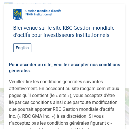
Perspectives
Regard sur les placements mondiaux
Bienvenue sur le site RBC Gestion mondiale
Marchés des changes - Été 2024
d’actifs pour investisseurs institutionnels
PERSPECTIVES
Marchés des changes - Été
English
2024
Pour accéder au site, veuillez accepter nos conditions
La reprise décevante du dollar laisse entrevoir des
générales.
obstacles à terme.
Veuillez lire les conditions générales suivantes
attentivement. En accédant au site rbcgam.com et aux
pages qu’il contient (le « site »), vous acceptez d'être
lié par ces conditions ainsi que par toute modification
que pourrait apporter RBC Gestion mondiale d'actifs
Inc. (« RBC GMA Inc. ») à sa discrétion. Si vous
n'acceptez pas les conditions générales figurant ci-