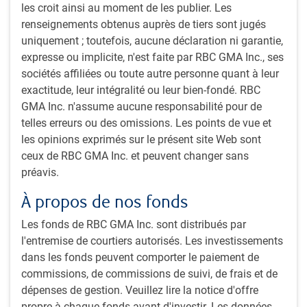
étroite depuis plus d’un an. Bien que le dollar se soit
les croit ainsi au moment de les publier. Les
raffermi de 3 % depuis son niveau en janvier, il reste à peu
renseignements obtenus auprès de tiers sont jugés
près à 8 % sous son pic de 2022 (figure 1). Une telle
uniquement ; toutefois, aucune déclaration ni garantie,
stagnation ne justifie guère l’enthousiasme exprimé – ledit
expresse ou implicite, n'est faite par RBC GMA Inc., ses
« exceptionnalisme américain » – dans les médias.
sociétés affiliées ou toute autre personne quant à leur
L’incapacité du dollar à exceller en présence de solides
exactitude, leur intégralité ou leur bien-fondé. RBC
données économiques aux États-Unis s’explique, selon
GMA Inc. n'assume aucune responsabilité pour de
nous, par la présence de freins durables sur la devise. Le
telles erreurs ou des omissions. Les points de vue et
billet vert peut en effet rester haut perché, mais ses futures
les opinions exprimés sur le présent site Web sont
ascensions en présence de valorisations déjà si élevées
ceux de RBC GMA Inc. et peuvent changer sans
sont limitées. Nous l’avons souvent mentionné : les
préavis.
modèles de parité des pouvoirs d’achat suggèrent que le
À propos de nos fonds
dollar s’est renchéri de plus de 20 % (figure 2). La plupart
des autres modèles – y compris ceux englobant un
Les fonds de RBC GMA Inc. sont distribués par
ensemble plus vaste de variables économiques – offrent
l'entremise de courtiers autorisés. Les investissements
toutefois une évaluation identique.
dans les fonds peuvent comporter le paiement de
commissions, de commissions de suivi, de frais et de
Figure 1 : Le dollar américain est toujours inférieur à son
dépenses de gestion. Veuillez lire la notice d'offre
pic de 2022
propre à chaque fonds avant d'investir. Les données