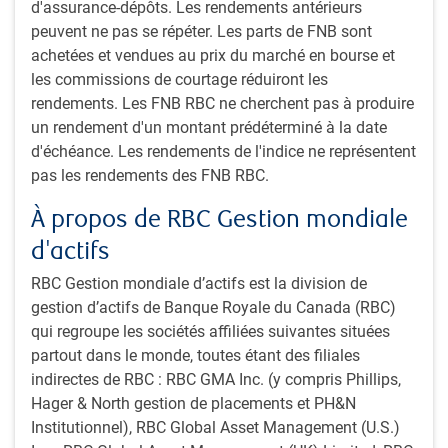
d'assurance-dépôts. Les rendements antérieurs
peuvent ne pas se répéter. Les parts de FNB sont
achetées et vendues au prix du marché en bourse et
les commissions de courtage réduiront les
rendements. Les FNB RBC ne cherchent pas à produire
Nota : Au 24 mai 2024. Sources : Réserve fédérale américaine, Bloomberg,
un rendement d'un montant prédéterminé à la date
RBC GMA
d'échéance. Les rendements de l'indice ne représentent
On s’inquiète notamment des dépenses budgétaires
pas les rendements des FNB RBC.
insouciantes qui risquent de modérer les gains du dollar. La
dette fédérale des États-Unis détenue par le public atteint
À propos de RBC Gestion mondiale
maintenant près de 100 % du PIB, contre 35 % il y a
d'actifs
vingt ans. Par ailleurs, le
Congressional Budget Office
(CBO)
prévoit que les déficits perdureront. Selon les
RBC Gestion mondiale d’actifs est la division de
estimations du
CBO
, les versements d’intérêts nets
gestion d’actifs de Banque Royale du Canada (RBC)
devraient augmenter pour atteindre près de 4 % du PIB en
qui regroupe les sociétés affiliées suivantes situées
dix ans, soit près de trois fois le niveau atteint avant que la
partout dans le monde, toutes étant des filiales
Réserve fédérale ne se remette à augmenter les taux
indirectes de RBC : RBC GMA Inc. (y compris Phillips,
d’intérêt en 2021. Conscients de la nécessité pour le
Hager & North gestion de placements et PH&N
gouvernement de financer ces déficits plus importants à
Institutionnel), RBC Global Asset Management (U.S.)