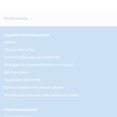
Déclarations
Footer
Capacités d'investissement
Actions
Titres à revenu fixe
Solutions déléguées de portefeuille
Stratégies de placement fondé sur le passif
Marchés privés
Placements alternatifs
Solutions multi-actifs personnalisées
Procédure de traitement des plaintes de clients
PH&N Institutionnel
À propos de nous