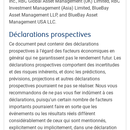
coups d’émissions obligataires, les cambistes accordent
Inc., RBC Global Asset Management (UK) Limited, RBC
plus d’attention aux adjudications hebdomadaires de titres
Investment Management (Asia) Limited, BlueBay
de créance. Tout signe indiquant que les investisseurs
Asset Management LLP, and BlueBay Asset
exigent des taux plus élevés pour détenir des titres de
Management USA LLC.
créance du gouvernement américain serait préoccupant,
Déclarations prospectives
surtout du fait que certains des principaux pays détenant
des bons du Trésor américain ont allégé leurs positions
Ce document peut contenir des déclarations
(figure 3).
prospectives à l'égard des facteurs économiques en
général qui ne garantissent pas le rendement futur. Les
Figure 3 : Variation des bons du Trésor américain détenus
déclarations prospectives comportent des incertitudes
entre déc. 2021 et mars 2024
et des risques inhérents, et donc les prédictions,
prévisions, projections et autres déclarations
prospectives pourraient ne pas se réaliser. Nous vous
recommandons de ne pas vous fier indûment à ces
déclarations, puisqu'un certain nombre de facteurs
importants pourraient faire en sorte que les
événements ou les résultats réels diffèrent
considérablement de ceux qui sont mentionnés,
explicitement ou implicitement, dans une déclaration