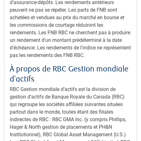
2,6 % après avoir atteint un sommet de 9,1 % à la mi-2022.
d'assurance-dépôts. Les rendements antérieurs
Nous continuons à prévoir que les pressions sur les prix
peuvent ne pas se répéter. Les parts de FNB sont
diminueront au cours de l’année à venir, ce qui permettra
achetées et vendues au prix du marché en bourse et
aux banques centrales de poursuivre l’assouplissement des
les commissions de courtage réduiront les
restrictions monétaires (figure 3). Les progrès concernant
rendements. Les FNB RBC ne cherchent pas à produire
l’inflation pourraient ralentir ou être temporairement
un rendement d'un montant prédéterminé à la date
inversés si Donald Trump instaurait des droits de douane
d'échéance. Les rendements de l'indice ne représentent
importants, car les entreprises pourraient choisir de
pas les rendements des FNB RBC.
répercuter l’augmentation des coûts d’importation sur leurs
À propos de RBC Gestion mondiale
clients. Dans un tel cas, les perspectives d’inflation seraient
brouillées. En théorie, l’incidence des droits de douane sur
d'actifs
l’inflation devrait être temporaire, mais même une hausse
RBC Gestion mondiale d’actifs est la division de
de courte durée pourrait avoir une influence significative
gestion d’actifs de Banque Royale du Canada (RBC)
sur la politique de la banque centrale.
qui regroupe les sociétés affiliées suivantes situées
partout dans le monde, toutes étant des filiales
Figure 3 : Mesures de l’inflation aux États-Unis
indirectes de RBC : RBC GMA Inc. (y compris Phillips,
Hager & North gestion de placements et PH&N
Institutionnel), RBC Global Asset Management (U.S.)