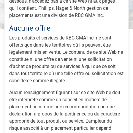
dessous, n’accédez pas à ce site Web ni aux pages
qu’il contient. Phillips, Hager & North gestion de
placements est une division de RBC GMA Inc.
Aucune offre
Les produits et services de RBC GMA Inc. ne sont
6 minutes pour lire
offerts que dans les territoires où ils peuvent être
Par
Eric Savoie, CFA, CMT
légalement mis en vente. Le contenu de ce site Web ne
16 décembre 2024
constitue ni une offre de vente ni une sollicitation
d'achat de produits ou de services à qui que ce soit
L’économie mondiale a bien résisté ces dernières années
dans tout territoire où une telle offre où sollicitation est
malgré les vents contraires liés à la hausse des taux
considérée comme illégale.
d’intérêt. Toutefois, comme l’inflation se rapproche
désormais des objectifs des banques centrales, le contexte
Aucun renseignement figurant sur ce site Web ne doit
a évolué vers une détente monétaire, ce qui devrait stimuler
être interprété comme un conseil en matière de
l’activité économique. Bien que le programme de
placement ni comme une recommandation ou une
Donald Trump demeure très incertain à ce stade, nous
déclaration à propos de la pertinence ou du caractère
savons que le président élu privilégie une croissance
approprié de tout produit ou service. L'ampleur du
économique centrée sur les États-Unis, une baisse des
risque associé à un placement particulier dépend
impôts et une plus grande déréglementation. Une telle