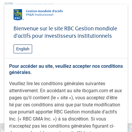
Perspectives
Bienvenue sur le site RBC Gestion mondiale
Revue des marchés - Regain d’enthousiasme chez les investisseurs après la
d’actifs pour investisseurs institutionnels
victoire de Trump : nouveau record des actions américaines
PERSPECTIVES
English
Revue des marchés - Regain
d’enthousiasme chez les
Pour accéder au site, veuillez accepter nos conditions
générales.
investisseurs après la
Veuillez lire les conditions générales suivantes
victoire de Trump : nouveau
attentivement. En accédant au site rbcgam.com et aux
record des actions
pages qu’il contient (le « site »), vous acceptez d'être
lié par ces conditions ainsi que par toute modification
américaines
que pourrait apporter RBC Gestion mondiale d'actifs
Inc. (« RBC GMA Inc. ») à sa discrétion. Si vous
n'acceptez pas les conditions générales figurant ci-