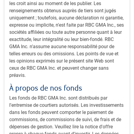
les croit ainsi au moment de les publier. Les
renseignements obtenus auprès de tiers sont jugés
uniquement ; toutefois, aucune déclaration ni garantie,
expresse ou implicite, n'est faite par RBC GMA Inc., ses
sociétés affiliées ou toute autre personne quant à leur
Nota : Au 30 novembre 2024. Sources : Macrobond, RBC GMA
exactitude, leur intégralité ou leur bien-fondé. RBC
GMA Inc. n'assume aucune responsabilité pour de
Figure 2 : Taux de chômage aux États-Unis
telles erreurs ou des omissions. Les points de vue et
les opinions exprimés sur le présent site Web sont
ceux de RBC GMA Inc. et peuvent changer sans
préavis.
À propos de nos fonds
Les fonds de RBC GMA Inc. sont distribués par
l'entremise de courtiers autorisés. Les investissements
dans les fonds peuvent comporter le paiement de
commissions, de commissions de suivi, de frais et de
dépenses de gestion. Veuillez lire la notice d'offre
Nota : En date d’octobre 2024. Sources : Bloomberg, RBC GMA
propre à chaque fonds avant d'investir. Les données