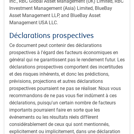
Inc., RBC Global Asset Management (UK) Limited, RBC
Investment Management (Asia) Limited, BlueBay
Asset Management LLP, and BlueBay Asset
Management USA LLC.
Déclarations prospectives
Ce document peut contenir des déclarations
prospectives à l'égard des facteurs économiques en
Nota : Au 31 octobre 2024. Sources : Bloomberg, RBC GMA
général qui ne garantissent pas le rendement futur. Les
Les investisseurs revoient à la baisse leurs attentes
déclarations prospectives comportent des incertitudes
concernant les futures réductions de taux
et des risques inhérents, et donc les prédictions,
Les taux d’intérêt à court terme chutent actuellement et de
prévisions, projections et autres déclarations
nouvelles réductions sont prévues, même si les banques
prospectives pourraient ne pas se réaliser. Nous vous
centrales restent très dépendantes des données. Le
recommandons de ne pas vous fier indûment à ces
président de la Fed, Jerome Powell, a reconnu que les taux
déclarations, puisqu'un certain nombre de facteurs
d’intérêt continueraient probablement à baisser, mais il a
importants pourraient faire en sorte que les
laissé entendre que les banques centrales pouvaient faire
événements ou les résultats réels diffèrent
preuve de patience dans un contexte de données
considérablement de ceux qui sont mentionnés,
économiques solides. Les investisseurs en ont pris note,
explicitement ou implicitement, dans une déclaration