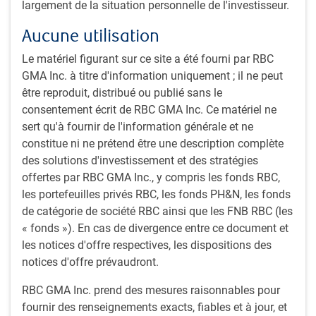
largement de la situation personnelle de l'investisseur.
combinaison pourrait raviver la confiance et susciter un
regain d’optimisme. À notre avis, les probabilités d’une
Aucune utilisation
récession ont diminué au cours des derniers mois dans un
Le matériel figurant sur ce site a été fourni par RBC
contexte marqué par des données économiques meilleures
GMA Inc. à titre d'information uniquement ; il ne peut
que prévu, une stabilisation des indicateurs avancés et la
être reproduit, distribué ou publié sans le
résilience du marché du travail (figures 1 et 2). Dans ce
consentement écrit de RBC GMA Inc. Ce matériel ne
contexte, nous prévoyons seulement 25 % de risque d’un
sert qu'à fournir de l'information générale et ne
léger repli économique, et une probabilité beaucoup plus
constitue ni ne prétend être une description complète
élevée de 75 % que les économies parviennent à un
des solutions d'investissement et des stratégies
atterrissage en douceur et continuent de croître au cours de
offertes par RBC GMA Inc., y compris les fonds RBC,
notre horizon de prévision d’un an.
les portefeuilles privés RBC, les fonds PH&N, les fonds
de catégorie de société RBC ainsi que les FNB RBC (les
Figure 1 : Indices mondiaux des directeurs des achats
« fonds »). En cas de divergence entre ce document et
les notices d'offre respectives, les dispositions des
notices d'offre prévaudront.
RBC GMA Inc. prend des mesures raisonnables pour
fournir des renseignements exacts, fiables et à jour, et