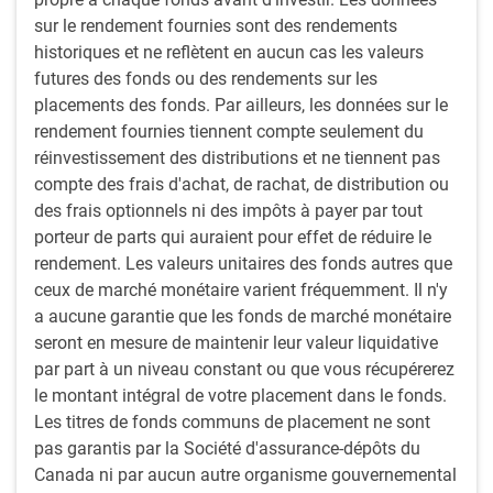
Nous reconnaissons que l’éventail de résultats possibles
sur le rendement fournies sont des rendements
autour de notre scénario de base favorable est relativement
historiques et ne reflètent en aucun cas les valeurs
vaste en raison de divers risques. Les tensions
futures des fonds ou des rendements sur les
géopolitiques se sont intensifiées au Moyen-Orient ainsi
placements des fonds. Par ailleurs, les données sur le
qu’entre la Russie et l’Ukraine. La croissance de la Chine
rendement fournies tiennent compte seulement du
demeure préoccupante, notamment en raison de l’énorme
réinvestissement des distributions et ne tiennent pas
endettement du pays. Tant que nous n’aurons pas plus de
compte des frais d'achat, de rachat, de distribution ou
détails de la nouvelle administration américaine sur les
des frais optionnels ni des impôts à payer par tout
politiques liées au commerce, à l’immigration et aux
porteur de parts qui auraient pour effet de réduire le
dépenses budgétaires, il sera difficile de quantifier les
rendement. Les valeurs unitaires des fonds autres que
répercussions économiques potentielles.
ceux de marché monétaire varient fréquemment. Il n'y
a aucune garantie que les fonds de marché monétaire
L’inflation s’est améliorée de manière significative,
seront en mesure de maintenir leur valeur liquidative
mais les droits de douane pourraient compliquer les
par part à un niveau constant ou que vous récupérerez
perspectives
le montant intégral de votre placement dans le fonds.
L’une des conséquences positives de la hausse des taux
Les titres de fonds communs de placement ne sont
d’intérêt est que l’inflation se rapproche sensiblement de
pas garantis par la Société d'assurance-dépôts du
2 %. Selon l’IPC global aux États-Unis, l’inflation a chuté à
Canada ni par aucun autre organisme gouvernemental