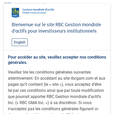
Profil
Brad Willock, CFA
Bienvenue sur le site RBC Gestion mondiale
Brad Willock, CFA
d’actifs pour investisseurs institutionnels
Premier directeur général et premier
English
gestionnaire de portefeuille, Actions nord-
américaines, RBC Gestion mondiale d'actifs
Pour accéder au site, veuillez accepter nos conditions
Inc.
générales.
Veuillez lire les conditions générales suivantes
attentivement. En accédant au site rbcgam.com et aux
CFA (2001) ; B. Com. (finance) (1996), Université de Calgary
pages qu’il contient (le « site »), vous acceptez d'être
; B. Sc. (biologie) (1986), Université de la Colombie-
lié par ces conditions ainsi que par toute modification
Britannique, Canada.
que pourrait apporter RBC Gestion mondiale d'actifs
Inc. (« RBC GMA Inc. ») à sa discrétion. Si vous
M. Willock est premier directeur général et premier
n'acceptez pas les conditions générales figurant ci-
gestionnaire de portefeuille dans l’équipe Actions nord-