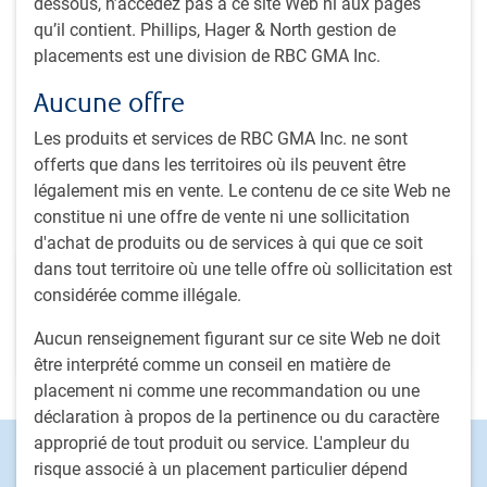
dessous, n’accédez pas à ce site Web ni aux pages
américaines RBC, RBC GMA. À ce titre, il est actuellement
qu’il contient. Phillips, Hager & North gestion de
responsable des mandats d’actions américaines de base et
placements est une division de RBC GMA Inc.
de revenu. Avant son arrivée au sein de la société en 2002,
M. Willock a travaillé à RBC Marchés des Capitaux en se
Aucune offre
concentrant sur la recherche sur actions. Il a amorcé sa
carrière dans le secteur des placements en 1996.
Les produits et services de RBC GMA Inc. ne sont
offerts que dans les territoires où ils peuvent être
légalement mis en vente. Le contenu de ce site Web ne
constitue ni une offre de vente ni une sollicitation
Équipe
d'achat de produits ou de services à qui que ce soit
dans tout territoire où une telle offre où sollicitation est
Équipe Actions nord-américaines RBC
considérée comme illégale.
La recherche fondamentale rigoureuse sert à recenser les
sociétés en mesure de produire des résultats réguliers dans
Aucun renseignement figurant sur ce site Web ne doit
diverses conjonctures de marché.
être interprété comme un conseil en matière de
placement ni comme une recommandation ou une
déclaration à propos de la pertinence ou du caractère
approprié de tout produit ou service. L'ampleur du
Footer
Capacités d'investissement
risque associé à un placement particulier dépend
Actions