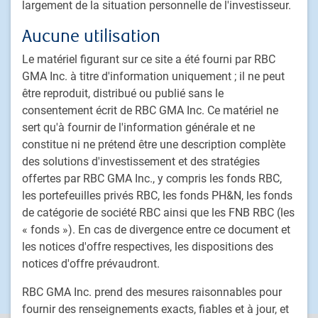
largement de la situation personnelle de l'investisseur.
Titres à revenu fixe
Aucune utilisation
Solutions déléguées de portefeuille
Le matériel figurant sur ce site a été fourni par RBC
Stratégies de placement fondé sur le passif
GMA Inc. à titre d'information uniquement ; il ne peut
Marchés privés
être reproduit, distribué ou publié sans le
Placements alternatifs
consentement écrit de RBC GMA Inc. Ce matériel ne
Solutions multi-actifs personnalisées
sert qu'à fournir de l'information générale et ne
Procédure de traitement des plaintes de clients
constitue ni ne prétend être une description complète
des solutions d'investissement et des stratégies
offertes par RBC GMA Inc., y compris les fonds RBC,
PH&N Institutionnel
les portefeuilles privés RBC, les fonds PH&N, les fonds
À propos de nous
de catégorie de société RBC ainsi que les FNB RBC (les
Investissement responsable
« fonds »). En cas de divergence entre ce document et
Nous joindre
les notices d'offre respectives, les dispositions des
notices d'offre prévaudront.
Carrières
RBC GMA Inc. prend des mesures raisonnables pour
fournir des renseignements exacts, fiables et à jour, et