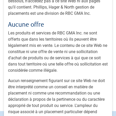
dessous, n’accédez pas à ce site Web ni aux pages
privée et de gestion d’actifs ; il y menait des recherches sur
qu’il contient. Phillips, Hager & North gestion de
les actions de sociétés à grande capitalisation
placements est une division de RBC GMA Inc.
européennes ou nord-américaines en suivant une approche
très proche de celle de l’équipe Actions européennes RBC. Il
Aucune offre
a amorcé sa carrière dans le secteur en 2017, comme
analyste auprès de Woodford Investment Management,
Les produits et services de RBC GMA Inc. ne sont
une société de gestion de placements.
offerts que dans les territoires où ils peuvent être
légalement mis en vente. Le contenu de ce site Web ne
constitue ni une offre de vente ni une sollicitation
d'achat de produits ou de services à qui que ce soit
Équipe
dans tout territoire où une telle offre où sollicitation est
considérée comme illégale.
Équipe Actions européennes RBC
​La recherche fondamentale rigoureuse est mise à profit pour
Aucun renseignement figurant sur ce site Web ne doit
découvrir des entreprises européennes caractérisées par des
être interprété comme un conseil en matière de
niveaux de rentabilité élevés et viables, et par une faible
placement ni comme une recommandation ou une
intensité du capital.
déclaration à propos de la pertinence ou du caractère
approprié de tout produit ou service. L'ampleur du
risque associé à un placement particulier dépend