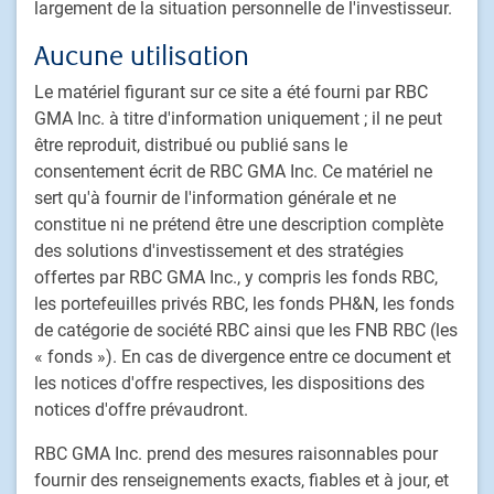
largement de la situation personnelle de l'investisseur.
Footer
Capacités d'investissement
Actions
Aucune utilisation
Titres à revenu fixe
Le matériel figurant sur ce site a été fourni par RBC
Solutions déléguées de portefeuille
GMA Inc. à titre d'information uniquement ; il ne peut
Stratégies de placement fondé sur le passif
être reproduit, distribué ou publié sans le
consentement écrit de RBC GMA Inc. Ce matériel ne
Marchés privés
sert qu'à fournir de l'information générale et ne
Placements alternatifs
constitue ni ne prétend être une description complète
Solutions multi-actifs personnalisées
des solutions d'investissement et des stratégies
Procédure de traitement des plaintes de clients
offertes par RBC GMA Inc., y compris les fonds RBC,
les portefeuilles privés RBC, les fonds PH&N, les fonds
de catégorie de société RBC ainsi que les FNB RBC (les
PH&N Institutionnel
« fonds »). En cas de divergence entre ce document et
À propos de nous
les notices d'offre respectives, les dispositions des
Investissement responsable
notices d'offre prévaudront.
Nous joindre
RBC GMA Inc. prend des mesures raisonnables pour
Carrières
fournir des renseignements exacts, fiables et à jour, et