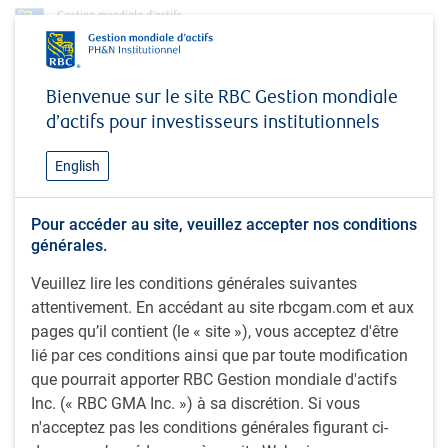
Profil
Robert Clarke, CFA
Bienvenue sur le site RBC Gestion mondiale
Robert Clarke, CFA
d’actifs pour investisseurs institutionnels
Analyste, Actions européennes RBC, RBC
English
Global Asset Management (UK) Limited
Pour accéder au site, veuillez accepter nos conditions
générales.
Robert est gestionnaire de portefeuille au sein de l’équipe
Veuillez lire les conditions générales suivantes
Actions européennes RBC de RBC Global Asset
attentivement. En accédant au site rbcgam.com et aux
Management UK Limited. Son mandat consiste à mener
pages qu’il contient (le « site »), vous acceptez d'être
des recherches sur les sociétés européennes de grande
lié par ces conditions ainsi que par toute modification
qualité, à surveiller les placements existants et à cerner de
que pourrait apporter RBC Gestion mondiale d'actifs
nouvelles possibilités d’affaires. Avant de se joindre à
Inc. (« RBC GMA Inc. ») à sa discrétion. Si vous
l’organisation en 2022, Robert travaillait pour LGT Wealth
n'acceptez pas les conditions générales figurant ci-
Management, un groupe offrant des services de gestion