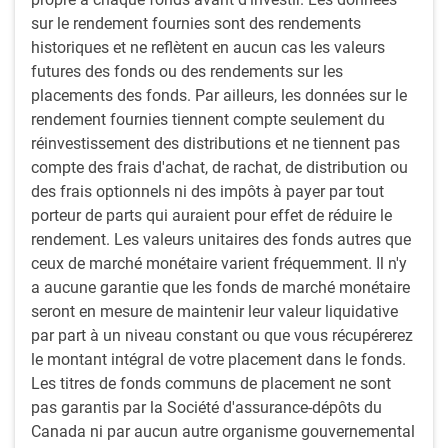
Fonds fiduciaire
Indice des
avr.-98
4,421.21
sur le rendement fournies sont des rendements
de retraite
obligations
historiques et ne reflètent en aucun cas les valeurs
d'obligations à
globales à long
futures des fonds ou des rendements sur les
long terme PH&N
terme FTSE
placements des fonds. Par ailleurs, les données sur le
Canada
rendement fournies tiennent compte seulement du
réinvestissement des distributions et ne tiennent pas
Fonds fiduciaire
Indice des
août-14
2,495.91
compte des frais d'achat, de rachat, de distribution ou
de retraite valorisé
obligations
des frais optionnels ni des impôts à payer par tout
d'obligations à
globales à long
porteur de parts qui auraient pour effet de réduire le
long terme PH&N
terme FTSE
rendement. Les valeurs unitaires des fonds autres que
Canada
ceux de marché monétaire varient fréquemment. Il n'y
a aucune garantie que les fonds de marché monétaire
Fonds
Indice des
juil.-15
3,730.87
seront en mesure de maintenir leur valeur liquidative
d'obligations de
obligations
par part à un niveau constant ou que vous récupérerez
base plus à long
globales à long
le montant intégral de votre placement dans le fonds.
terme PH&N
terme FTSE
Les titres de fonds communs de placement ne sont
Canada
pas garantis par la Société d'assurance-dépôts du
Fonds fiduciaire
Indice des
juin.-11
969.06
Canada ni par aucun autre organisme gouvernemental