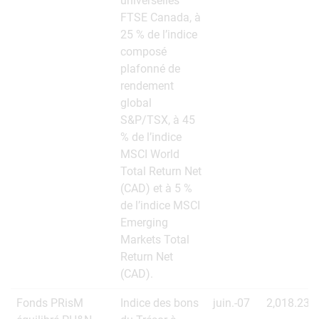
universelles
FTSE Canada, à
25 % de l’indice
composé
plafonné de
rendement
global
S&P/TSX, à 45
% de l’indice
MSCI World
Total Return Net
(CAD) et à 5 %
de l’indice MSCI
Emerging
Markets Total
Return Net
(CAD).
Fonds PRisM
Indice des bons
juin.-07
2,018.23