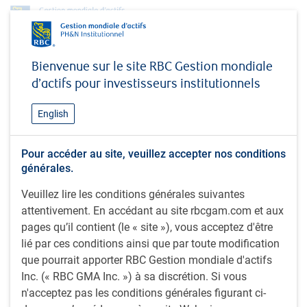
< Mise à jour trimestrielle PH&N Institutionnel - T1 2024
Bienvenue sur le site RBC Gestion mondiale
Fonds disponibles pour les
d’actifs pour investisseurs institutionnels
investisseurs institutionnels
English
canadiens
Pour accéder au site, veuillez accepter nos conditions
Le tableau ci-dessous donne une liste de fonds de
générales.
placement que nous offrons aux clients
Veuillez lire les conditions générales suivantes
institutionnels canadiens. Des infofiches détaillées
attentivement. En accédant au site rbcgam.com et aux
et des présentations de composites conformes aux
pages qu’il contient (le « site »), vous acceptez d'être
normes GIPS sont disponibles sur demande.
lié par ces conditions ainsi que par toute modification
que pourrait apporter RBC Gestion mondiale d'actifs
Inc. (« RBC GMA Inc. ») à sa discrétion. Si vous
Actif total du fonds au mars 31, 2024
n'acceptez pas les conditions générales figurant ci-