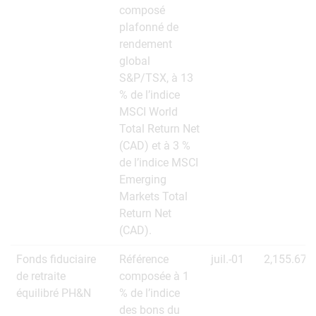
composé
plafonné de
rendement
global
S&P/TSX, à 13
% de l’indice
MSCI World
Total Return Net
(CAD) et à 3 %
de l’indice MSCI
Emerging
Markets Total
Return Net
(CAD).
Fonds fiduciaire
Référence
juil.-01
2,155.67
de retraite
composée à 1
équilibré PH&N
% de l’indice
des bons du