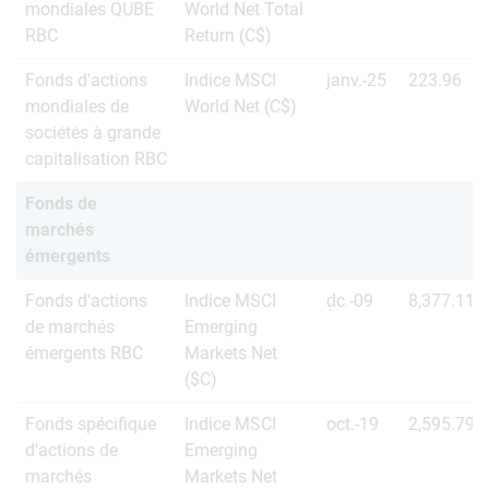
mondiales QUBE
World Net Total
RBC
Return (C$)
Fonds d'actions
Indice MSCI
janv.-25
223.96
mondiales de
World Net (C$)
sociétés à grande
capitalisation RBC
Fonds de
marchés
émergents
Fonds d'actions
Indice MSCI
d̩c.-09
8,377.11
de marchés
Emerging
émergents RBC
Markets Net
($C)
Fonds spécifique
Indice MSCI
oct.-19
2,595.79
d'actions de
Emerging
marchés
Markets Net