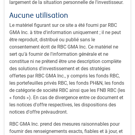
largement de la situation personnelle de l'investisseur.
Solutions de titres
Aucune utilisation
à revenu fixe
Le matériel figurant sur ce site a été fourni par RBC
Fonds de
GMA Inc. à titre d'information uniquement ; il ne peut
l’ensemble du
être reproduit, distribué ou publié sans le
marché
consentement écrit de RBC GMA Inc. Ce matériel ne
sert qu'à fournir de l'information générale et ne
Fonds
Indice des
d̩c.-93
10,517.28
constitue ni ne prétend être une description complète
d'hypothèques et
obligations
des solutions d'investissement et des stratégies
d'obligations à
globales à court
offertes par RBC GMA Inc., y compris les fonds RBC,
court terme PH&N
terme FTSE
les portefeuilles privés RBC, les fonds PH&N, les fonds
Canada
de catégorie de société RBC ainsi que les FNB RBC (les
« fonds »). En cas de divergence entre ce document et
Fonds
Indice des
août-20
2,878.55
les notices d'offre respectives, les dispositions des
d'obligations à
obligations
notices d'offre prévaudront.
court terme de
globales à court
base plus PH&N
terme FTSE
RBC GMA Inc. prend des mesures raisonnables pour
Canada
fournir des renseignements exacts, fiables et à jour, et