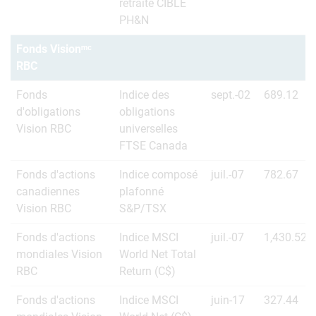
retraite CIBLE
PH&N
Fonds Visionᵐᶜ
RBC
Fonds
Indice des
sept.-02
689.12
d'obligations
obligations
Vision RBC
universelles
FTSE Canada
Fonds d'actions
Indice composé
juil.-07
782.67
canadiennes
plafonné
Vision RBC
S&P/TSX
Fonds d'actions
Indice MSCI
juil.-07
1,430.52
mondiales Vision
World Net Total
RBC
Return (C$)
Fonds d'actions
Indice MSCI
juin-17
327.44