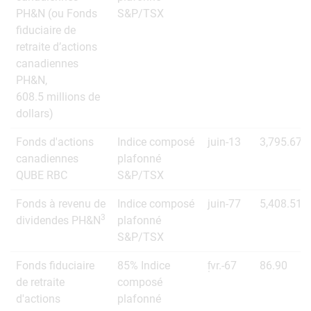
PH&N (ou Fonds
S&P/TSX
fiduciaire de
retraite d’actions
canadiennes
PH&N,
608.5 millions de
dollars)
Fonds d'actions
Indice composé
juin-13
3,795.67
canadiennes
plafonné
QUBE RBC
S&P/TSX
Fonds à revenu de
Indice composé
juin-77
5,408.51
3
dividendes PH&N
plafonné
S&P/TSX
Fonds fiduciaire
85% Indice
f̩vr.-67
86.90
de retraite
composé
d'actions
plafonné