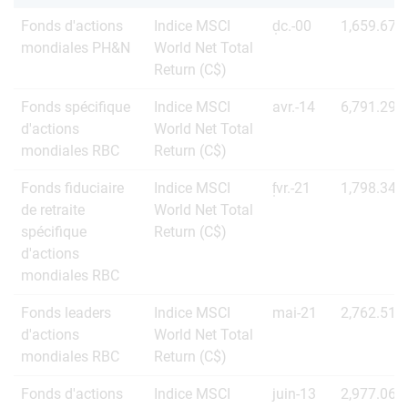
Fonds d'actions
Indice MSCI
d̩c.-00
1,659.67
mondiales PH&N
World Net Total
Return (C$)
Fonds spécifique
Indice MSCI
avr.-14
6,791.29
d'actions
World Net Total
mondiales RBC
Return (C$)
Fonds fiduciaire
Indice MSCI
f̩vr.-21
1,798.34
de retraite
World Net Total
spécifique
Return (C$)
d'actions
mondiales RBC
Fonds leaders
Indice MSCI
mai-21
2,762.51
d'actions
World Net Total
mondiales RBC
Return (C$)
Fonds d'actions
Indice MSCI
juin-13
2,977.06