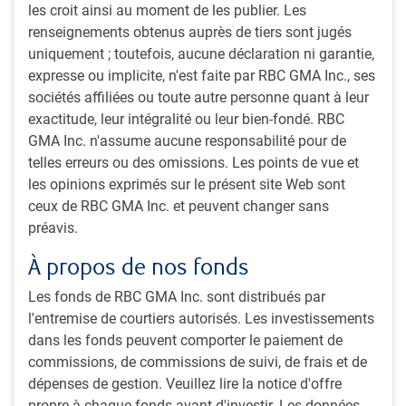
les croit ainsi au moment de les publier. Les
Fonds
Indice des
d̩c.-70
8,380.58
renseignements obtenus auprès de tiers sont jugés
d'obligations
obligations
uniquement ; toutefois, aucune déclaration ni garantie,
PH&N
universelles
expresse ou implicite, n'est faite par RBC GMA Inc., ses
FTSE Canada
sociétés affiliées ou toute autre personne quant à leur
Fonds
Indice des
juil.-00
12,646.37
exactitude, leur intégralité ou leur bien-fondé. RBC
d'obligations à
obligations
GMA Inc. n'assume aucune responsabilité pour de
rendement global
universelles
telles erreurs ou des omissions. Les points de vue et
PH&N
FTSE Canada
les opinions exprimés sur le présent site Web sont
ceux de RBC GMA Inc. et peuvent changer sans
Fonds valorisé
Indice des
mars-08
5,554.27
préavis.
d'obligations à
obligations
rendement global
universelles
À propos de nos fonds
PH&N
FTSE Canada
Les fonds de RBC GMA Inc. sont distribués par
l'entremise de courtiers autorisés. Les investissements
Fonds
Indice des
juin-13
14,109.07
dans les fonds peuvent comporter le paiement de
d'obligations de
obligations
commissions, de commissions de suivi, de frais et de
base plus PH&N
universelles
dépenses de gestion. Veuillez lire la notice d'offre
FTSE Canada
propre à chaque fonds avant d'investir. Les données