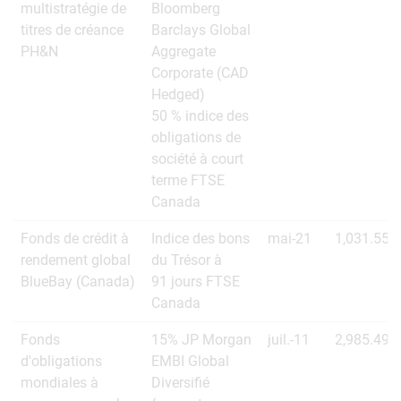
multistratégie de
Bloomberg
titres de créance
Barclays Global
PH&N
Aggregate
Corporate (CAD
Hedged)
50 % indice des
obligations de
société à court
terme FTSE
Canada
Fonds de crédit à
Indice des bons
mai-21
1,031.55
rendement global
du Trésor à
BlueBay (Canada)
91 jours FTSE
Canada
Fonds
15% JP Morgan
juil.-11
2,985.49
d'obligations
EMBI Global
mondiales à
Diversifié