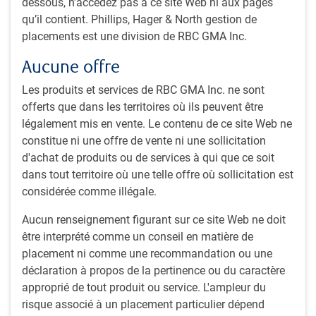
dessous, n’accédez pas à ce site Web ni aux pages
Date de
(millions
Nom du fonds
Référence
qu’il contient. Phillips, Hager & North gestion de
création
$)
placements est une division de RBC GMA Inc.
Solutions de
Aucune offre
gestion de
trésorerie
Les produits et services de RBC GMA Inc. ne sont
offerts que dans les territoires où ils peuvent être
Fonds de marché
Indice des bons
juil.-86
15,319.97
légalement mis en vente. Le contenu de ce site Web ne
monétaire
du Trésor à
constitue ni une offre de vente ni une sollicitation
4
canadien RBC
30 jours FTSE
d'achat de produits ou de services à qui que ce soit
Canada
dans tout territoire où une telle offre où sollicitation est
Indice des bons
considérée comme illégale.
du Trésor à
60 jours FTSE
Aucun renseignement figurant sur ce site Web ne doit
Canada
être interprété comme un conseil en matière de
placement ni comme une recommandation ou une
S.T.I.F
Indice des bons
janv.-97
1,545.98
déclaration à propos de la pertinence ou du caractère
Institutionnel
du Trésor à
approprié de tout produit ou service. L'ampleur du
PH&N
91 jours FTSE
risque associé à un placement particulier dépend
Canada