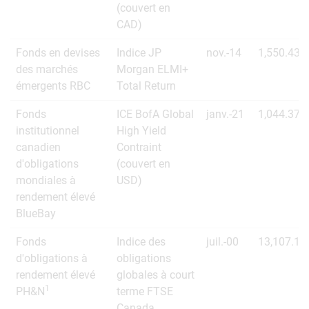
(couvert en
CAD)
Fonds en devises
Indice JP
nov.-14
1,550.43
des marchés
Morgan ELMI+
émergents RBC
Total Return
Fonds
ICE BofA Global
janv.-21
1,044.37
institutionnel
High Yield
canadien
Contraint
d'obligations
(couvert en
mondiales à
USD)
rendement élevé
BlueBay
Fonds
Indice des
juil.-00
13,107.13
d'obligations à
obligations
rendement élevé
globales à court
1
PH&N
terme FTSE
Canada