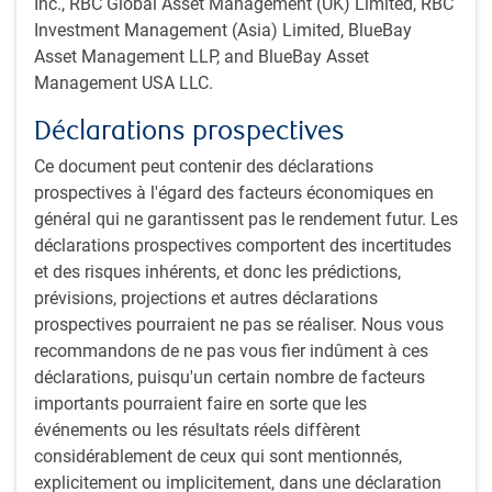
Inc., RBC Global Asset Management (UK) Limited, RBC
les portefeuilles
Investment Management (Asia) Limited, BlueBay
personnalisés
Asset Management LLP, and BlueBay Asset
Management USA LLC.
Fonds PRisM à
Aucune
avr.-05
1,489.66
court terme PH&N
référence
Déclarations prospectives
officielle
Ce document peut contenir des déclarations
Fonds PRisM à
Aucune
avr.-05
657.15
prospectives à l'égard des facteurs économiques en
moyen terme
référence
général qui ne garantissent pas le rendement futur. Les
PH&N
officielle
déclarations prospectives comportent des incertitudes
et des risques inhérents, et donc les prédictions,
Fonds PRisM à
Aucune
avr.-05
1,195.58
prévisions, projections et autres déclarations
long terme PH&N
référence
prospectives pourraient ne pas se réaliser. Nous vous
officielle
recommandons de ne pas vous fier indûment à ces
déclarations, puisqu'un certain nombre de facteurs
Fonds
Aucune
janv.-17
473.92
importants pourraient faire en sorte que les
d'obligations
référence
événements ou les résultats réels diffèrent
d'état avec effet
officielle
considérablement de ceux qui sont mentionnés,
de levier PRisM
explicitement ou implicitement, dans une déclaration
PH&N