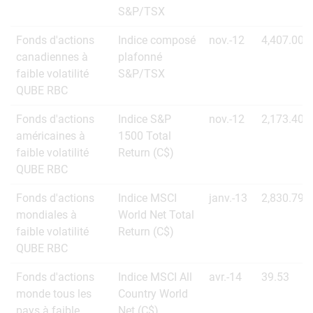
S&P/TSX
Fonds d'actions
Indice composé
nov.-12
4,407.00
canadiennes à
plafonné
faible volatilité
S&P/TSX
QUBE RBC
Fonds d'actions
Indice S&P
nov.-12
2,173.40
américaines à
1500 Total
faible volatilité
Return (C$)
QUBE RBC
Fonds d'actions
Indice MSCI
janv.-13
2,830.79
mondiales à
World Net Total
faible volatilité
Return (C$)
QUBE RBC
Fonds d'actions
Indice MSCI All
avr.-14
39.53
monde tous les
Country World
pays à faible
Net (C$)