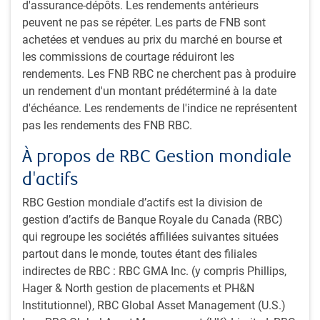
d'obligations de
obligations de
d'assurance-dépôts. Les rendements antérieurs
sociétés PH&N
toutes les
peuvent ne pas se répéter. Les parts de FNB sont
sociétés FTSE
achetées et vendues au prix du marché en bourse et
Canada
les commissions de courtage réduiront les
rendements. Les FNB RBC ne cherchent pas à produire
Fiducie
Indice des
juin.-13
1,904.37
un rendement d'un montant prédéterminé à la date
d'obligations de
obligations de
d'échéance. Les rendements de l'indice ne représentent
sociétés à long
sociétés à long
pas les rendements des FNB RBC.
terme PH&N
terme
À propos de RBC Gestion mondiale
FTSE Canada
d'actifs
Fonds
Indice des
juin-13
69.60
d'obligations
obligations à
RBC Gestion mondiale d’actifs est la division de
coupons détachés
coupons
gestion d’actifs de Banque Royale du Canada (RBC)
20+ PH&N
détachés à
qui regroupe les sociétés affiliées suivantes situées
échéance à
partout dans le monde, toutes étant des filiales
20 ans et plus
indirectes de RBC : RBC GMA Inc. (y compris Phillips,
FTSE Canada
Hager & North gestion de placements et PH&N
Institutionnel), RBC Global Asset Management (U.S.)
Fonds composant