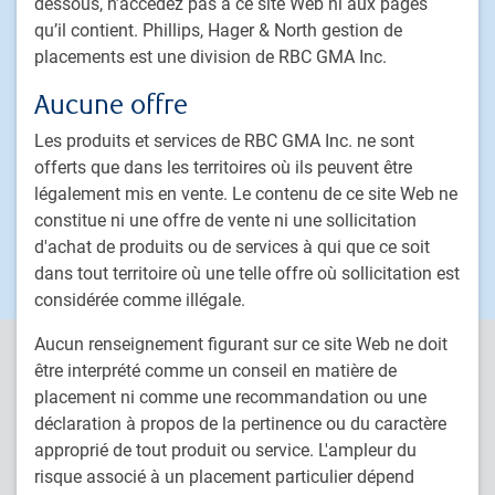
dessous, n’accédez pas à ce site Web ni aux pages
Solutions multi-actifs personnalisées
qu’il contient. Phillips, Hager & North gestion de
Procédure de traitement des plaintes de clients
placements est une division de RBC GMA Inc.
Aucune offre
PH&N Institutionnel
Les produits et services de RBC GMA Inc. ne sont
À propos de nous
offerts que dans les territoires où ils peuvent être
Investissement responsable
légalement mis en vente. Le contenu de ce site Web ne
Nous joindre
constitue ni une offre de vente ni une sollicitation
Carrières
d'achat de produits ou de services à qui que ce soit
dans tout territoire où une telle offre où sollicitation est
considérée comme illégale.
Aucun renseignement figurant sur ce site Web ne doit
PH&N Institutionnel est la division de gestion d’actifs institutionnels
être interprété comme un conseil en matière de
de RBC Gestion mondiale d’actifs Inc. (RBC GMA Inc.), filiale
placement ni comme une recommandation ou une
indirecte en propriété exclusive de Banque Royale du Canada. RBC
déclaration à propos de la pertinence ou du caractère
GMA est la division de gestion d’actifs de Banque Royale du Canada
approprié de tout produit ou service. L'ampleur du
(RBC) qui regroupe RBC Gestion mondiale d’actifs Inc. (RBC GMA
Inc.), RBC Global Asset Management (U.S.) Inc. (RBC GAM-US),
risque associé à un placement particulier dépend