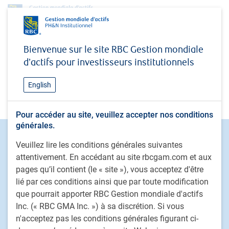
No access
Bienvenue sur le site RBC Gestion mondiale
d’actifs pour investisseurs institutionnels
English
You do not have access
Pour accéder au site, veuillez accepter nos conditions
générales.
Footer
Capacités d'investissement
Veuillez lire les conditions générales suivantes
Actions
attentivement. En accédant au site rbcgam.com et aux
Titres à revenu fixe
pages qu’il contient (le « site »), vous acceptez d'être
Solutions déléguées de portefeuille
lié par ces conditions ainsi que par toute modification
que pourrait apporter RBC Gestion mondiale d'actifs
Stratégies de placement fondé sur le passif
Inc. (« RBC GMA Inc. ») à sa discrétion. Si vous
Marchés privés
n'acceptez pas les conditions générales figurant ci-
Placements alternatifs