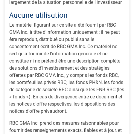
stables.
largement de la situation personnelle de l'investisseur.
La duration est gérée de manière à ne pas dépasser +/-
Aucune utilisation
un an par rapport à la référence.
Gestion active à l’aide de stratégies axées sur les taux
Le matériel figurant sur ce site a été fourni par RBC
d’intérêt, le crédit et la liquidité.
GMA Inc. à titre d'information uniquement ; il ne peut
Dates de création :
stratégie des titres canadiens à
être reproduit, distribué ou publié sans le
revenu fixe à court terme : janvier 1993 ; stratégie des
consentement écrit de RBC GMA Inc. Ce matériel ne
titres canadiens à revenu fixe de base : juillet 2013 ;
sert qu'à fournir de l'information générale et ne
stratégie des titres canadiens à revenu fixe à long terme
constitue ni ne prétend être une description complète
: avril 1995
des solutions d'investissement et des stratégies
offertes par RBC GMA Inc., y compris les fonds RBC,
les portefeuilles privés RBC, les fonds PH&N, les fonds
Notre approche
de catégorie de société RBC ainsi que les FNB RBC (les
Philosophie et style de placement
« fonds »). En cas de divergence entre ce document et
Le principal objectif de la stratégie consiste à ajouter de
les notices d'offre respectives, les dispositions des
la valeur tout en limitant le risque.
notices d'offre prévaudront.
La philosophie de l’équipe présente quatre
RBC GMA Inc. prend des mesures raisonnables pour
caractéristiques distinctives :
fournir des renseignements exacts, fiables et à jour, et
Utilisation de plusieurs stratégies sous-jacentes de