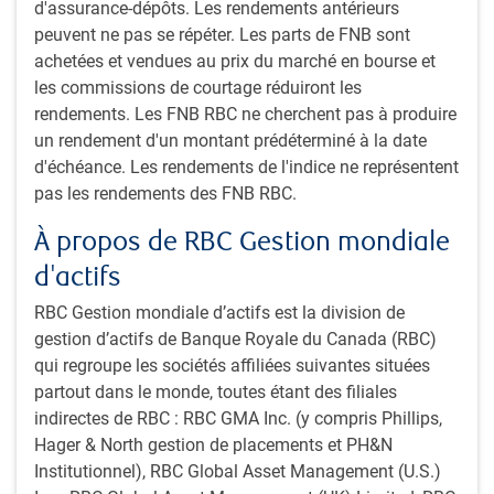
d'assurance-dépôts. Les rendements antérieurs
sur le risque qui comprend une analyse du risque de
peuvent ne pas se répéter. Les parts de FNB sont
baisse basée sur des critères environnement, société et
achetées et vendues au prix du marché en bourse et
gouvernance (ESG) pour les types de placements
les commissions de courtage réduiront les
applicables*.
rendements. Les FNB RBC ne cherchent pas à produire
Élaboration du portefeuille : Une fois que l’équipe a
un rendement d'un montant prédéterminé à la date
trouvé les bonnes stratégies, elle les analyse dans le
d'échéance. Les rendements de l'indice ne représentent
contexte d’un portefeuille, afin de conserver les
pas les rendements des FNB RBC.
meilleures, soit celles qui selon les perspectives de
l’équipe, ont la capacité de générer des rendements
À propos de RBC Gestion mondiale
prévisibles et stables, tout en atténuant le risque de
d'actifs
baisse.
Suivi : À l’aide de notre technologie exclusive, nous
RBC Gestion mondiale d’actifs est la division de
créons régulièrement un ou plusieurs portefeuilles
gestion d’actifs de Banque Royale du Canada (RBC)
hypothétiques pour évaluer la structure et le rendement
qui regroupe les sociétés affiliées suivantes situées
des placements par rapport à nos attentes. Le
partout dans le monde, toutes étant des filiales
rendement et son attribution sont mesurés et suivis
indirectes de RBC : RBC GMA Inc. (y compris Phillips,
quotidiennement pour vérifier que les stratégies
Hager & North gestion de placements et PH&N
donnent les résultats escomptés.
Institutionnel), RBC Global Asset Management (U.S.)