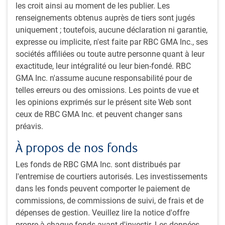
les croit ainsi au moment de les publier. Les
titres à revenu fixe pour ajouter de la valeur
renseignements obtenus auprès de tiers sont jugés
Adoption d’une approche prudente au moyen de la
uniquement ; toutefois, aucune déclaration ni garantie,
prise simultanée de positions modérées dans un
expresse ou implicite, n'est faite par RBC GMA Inc., ses
certain nombre de stratégies en mettant l’accent sur
sociétés affiliées ou toute autre personne quant à leur
le profil risque-rendement de chaque stratégie et de
exactitude, leur intégralité ou leur bien-fondé. RBC
l’ensemble du portefeuille
GMA Inc. n'assume aucune responsabilité pour de
Méthode axée sur le contrôle des risques, qui
telles erreurs ou des omissions. Les points de vue et
s’appuie sur des directives strictes et un suivi
les opinions exprimés sur le présent site Web sont
rigoureux
ceux de RBC GMA Inc. et peuvent changer sans
Accent sur l’utilisation de stratégies d’amélioration
préavis.
du rendement en revenu, comme les obligations
étrangères, de sociétés et provinciales, et les
À propos de nos fonds
hypothèques.
Les fonds de RBC GMA Inc. sont distribués par
Cette approche perfectionnée depuis plus de 30 ans
l'entremise de courtiers autorisés. Les investissements
vise à procurer une valeur ajoutée constante et
dans les fonds peuvent comporter le paiement de
prévisible, tant en matière de rendement global que
commissions, de commissions de suivi, de frais et de
d’objectifs de revenu. La clé pour atteindre ces objectifs
dépenses de gestion. Veuillez lire la notice d'offre
est d’avoir de nombreuses stratégies à l’œuvre au sein
propre à chaque fonds avant d'investir. Les données