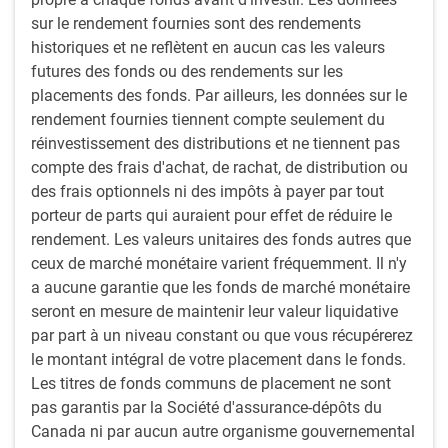
du portefeuille en même temps.
sur le rendement fournies sont des rendements
historiques et ne reflètent en aucun cas les valeurs
Processus de placement
futures des fonds ou des rendements sur les
Le processus de placement de l’équipe comporte quatre
placements des fonds. Par ailleurs, les données sur le
étapes :
rendement fournies tiennent compte seulement du
réinvestissement des distributions et ne tiennent pas
Repérage des occasions : L’équipe repère des occasions
compte des frais d'achat, de rachat, de distribution ou
de placement intéressantes qui présentent un profil
des frais optionnels ni des impôts à payer par tout
risque-rendement favorable en analysant les stratégies
porteur de parts qui auraient pour effet de réduire le
d’après trois indicateurs : données économiques
rendement. Les valeurs unitaires des fonds autres que
fondamentales, valorisation et confiance/technique.
ceux de marché monétaire varient fréquemment. Il n'y
Communications, coordination et analyse de la valeur
a aucune garantie que les fonds de marché monétaire
relative : La taille d’une position dépend de la solidité et
seront en mesure de maintenir leur valeur liquidative
de la constance des données recueillies au moyen de la
par part à un niveau constant ou que vous récupérerez
communication, de la coordination et de l’analyse de la
le montant intégral de votre placement dans le fonds.
valeur relative, en plus des convictions du gestionnaire
Les titres de fonds communs de placement ne sont
de fonds découlant de ses propres recherches et des
pas garantis par la Société d'assurance-dépôts du
données obtenues auprès des spécialistes de la
Canada ni par aucun autre organisme gouvernemental
stratégie. L’équipe adopte une approche globale fondée