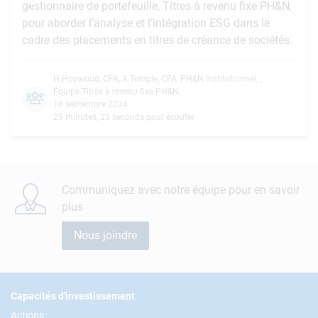
gestionnaire de portefeuille, Titres à revenu fixe PH&N,
pour aborder l’analyse et l’intégration ESG dans le
cadre des placements en titres de créance de sociétés.
H.Hopwood, CFA
,
A.Temple, CFA
,
PH&N Institutionnel
,
,
Équipe Titres à revenu fixe PH&N
,
16 septembre 2024
29 minutes, 23 seconds pour écouter
Communiquez avec notre équipe pour en savoir
plus
Nous joindre
Footer
Capacités d'investissement
Actions