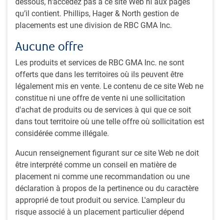
dessous, n’accédez pas à ce site Web ni aux pages
crédit et la liquidité, et leur duration est de +/- un an par
qu’il contient. Phillips, Hager & North gestion de
rapport à celle de la référence. Nos stratégies de titres
placements est une division de RBC GMA Inc.
canadiens à revenu fixe de base sont gérées en fonction
d’indices d’obligations universelles, à court terme et à long
Aucune offre
terme.
Les produits et services de RBC GMA Inc. ne sont
offerts que dans les territoires où ils peuvent être
légalement mis en vente. Le contenu de ce site Web ne
Aperçu de la stratégie
constitue ni une offre de vente ni une sollicitation
Ces stratégies consistent principalement à investir dans
d'achat de produits ou de services à qui que ce soit
des titres à revenu fixe émis par des gouvernements et
dans tout territoire où une telle offre où sollicitation est
des sociétés du Canada, ainsi que dans des créances
considérée comme illégale.
hypothécaires garanties et des obligations étrangères.
Il est également possible d’investir dans des titres ne
Aucun renseignement figurant sur ce site Web ne doit
faisant pas partie de la référence, comme des
être interprété comme un conseil en matière de
obligations à rendement élevé, des obligations
placement ni comme une recommandation ou une
mondiales et des hypothèques conventionnelles.
déclaration à propos de la pertinence ou du caractère
Recours à des stratégies à revenu fixe multiples pour
approprié de tout produit ou service. L'ampleur du
accroître la diversification et produire des rendements
risque associé à un placement particulier dépend