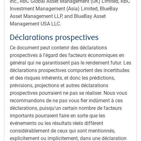
Inc., RBC Global Asset Management (UK) Limited, RBC
*Certaines stratégies de placement ou catégories d’actif n’intègrent pas les
Investment Management (Asia) Limited, BlueBay
critères ESG ; il s’agit, entre autres, des stratégies axées sur le marché
Asset Management LLP, and BlueBay Asset
monétaire, des stratégies passives et de certaines stratégies dont un tiers est
Management USA LLC.
le sous-conseiller.
Déclarations prospectives
Élaboration du portefeuille
L’équipe élabore les portefeuilles en suivant un
Ce document peut contenir des déclarations
processus constant et reproductible, avec l’aide de
prospectives à l'égard des facteurs économiques en
nombreux membres de l’équipe Titres à revenu fixe
général qui ne garantissent pas le rendement futur. Les
PH&N.
déclarations prospectives comportent des incertitudes
L’équipe recourt à une approche multistratégie, ce qui
et des risques inhérents, et donc les prédictions,
signifie que le portefeuille est composé de différentes
prévisions, projections et autres déclarations
stratégies calibrées de manière précise et assujetties à
prospectives pourraient ne pas se réaliser. Nous vous
des contrôles du risque stricts.
recommandons de ne pas vous fier indûment à ces
Une procédure de conformité en plusieurs étapes
déclarations, puisqu'un certain nombre de facteurs
garantit que le processus d’élaboration reste constant
importants pourraient faire en sorte que les
et respecte les lignes directrices de l’équipe.
événements ou les résultats réels diffèrent
Nous utilisons des systèmes de gestion du risque
considérablement de ceux qui sont mentionnés,
exclusifs pour suivre et mesurer le budget de risque
explicitement ou implicitement, dans une déclaration