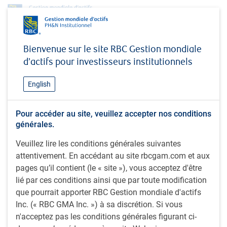
Capacités d'investissement
Titres à revenu fixe
Bienvenue sur le site RBC Gestion mondiale
Titres canadiens à revenu fixe
Titres canadiens à revenu fixe de base
d’actifs pour investisseurs institutionnels
Titres canadiens à revenu
English
fixe de base
Pour accéder au site, veuillez accepter nos conditions
générales.
Nos stratégies de titres canadiens à revenu fixe de base
Veuillez lire les conditions générales suivantes
visent à offrir des rendements en revenu relativement
attentivement. En accédant au site rbcgam.com et aux
élevés et une stabilité du capital en investissant dans des
pages qu’il contient (le « site »), vous acceptez d'être
instruments canadiens à revenu fixe de base et des titres
lié par ces conditions ainsi que par toute modification
non compris dans la référence (p. ex., créances
que pourrait apporter RBC Gestion mondiale d'actifs
hypothécaires et obligations à rendement élevé). Ces
Inc. (« RBC GMA Inc. ») à sa discrétion. Si vous
stratégies sont gérées activement, notamment à l’aide de
n'acceptez pas les conditions générales figurant ci-
stratégies sous-jacentes axées sur les taux d’intérêt, le