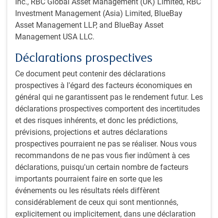
Inc., RBC Global Asset Management (UK) Limited, RBC
meilleures, soit celles qui selon les perspectives de
Investment Management (Asia) Limited, BlueBay
l’équipe, ont la capacité de générer des rendements
Asset Management LLP, and BlueBay Asset
prévisibles et stables, tout en atténuant le risque de
Management USA LLC.
baisse.
Suivi : Le rendement et son attribution sont mesurés et
Déclarations prospectives
suivis quotidiennement pour vérifier que les stratégies
donnent les résultats escomptés.
Ce document peut contenir des déclarations
prospectives à l'égard des facteurs économiques en
*Certaines stratégies de placement ou catégories d’actif n’intègrent pas les
général qui ne garantissent pas le rendement futur. Les
critères ESG ; il s’agit, entre autres, des stratégies axées sur le marché
déclarations prospectives comportent des incertitudes
monétaire, des stratégies passives et de certaines stratégies dont un tiers est
et des risques inhérents, et donc les prédictions,
le sous-conseiller.
prévisions, projections et autres déclarations
Élaboration du portefeuille
prospectives pourraient ne pas se réaliser. Nous vous
recommandons de ne pas vous fier indûment à ces
L’équipe élabore les portefeuilles en suivant un
déclarations, puisqu'un certain nombre de facteurs
processus constant et reproductible, avec l’aide de
importants pourraient faire en sorte que les
nombreux membres de l’équipe Titres à revenu fixe
événements ou les résultats réels diffèrent
PH&N.
considérablement de ceux qui sont mentionnés,
L’équipe recourt à une approche multistratégie, ce qui
explicitement ou implicitement, dans une déclaration
signifie que le portefeuille est composé de différentes