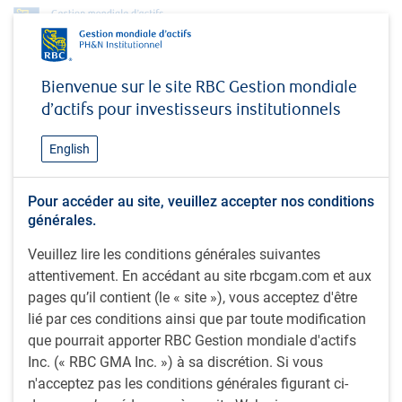
Capacités d'investissement
Titres à revenu fixe
Bienvenue sur le site RBC Gestion mondiale
Titres canadiens à revenu fixe
d’actifs pour investisseurs institutionnels
Titres canadiens à revenu fixe de base plus à long terme
Titres canadiens à revenu
English
fixe de base plus à long
Pour accéder au site, veuillez accepter nos conditions
terme
générales.
Veuillez lire les conditions générales suivantes
attentivement. En accédant au site rbcgam.com et aux
Notre stratégie de titres canadiens à revenu fixe de base
pages qu’il contient (le « site »), vous acceptez d'être
plus à long terme vise à offrir des rendements en revenu
lié par ces conditions ainsi que par toute modification
relativement élevés et une stabilité du capital en
que pourrait apporter RBC Gestion mondiale d'actifs
investissant dans des instruments canadiens à revenu fixe
Inc. (« RBC GMA Inc. ») à sa discrétion. Si vous
de base et des titres non compris dans la référence, comme
n'acceptez pas les conditions générales figurant ci-