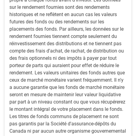
Méthode axée sur le contrôle du risque, qui s’appuie
sur le rendement fournies sont des rendements
sur des directives strictes et un suivi rigoureux
historiques et ne reflètent en aucun cas les valeurs
Accent sur l’utilisation de stratégies d’amélioration
futures des fonds ou des rendements sur les
du rendement en revenu, comme les obligations
placements des fonds. Par ailleurs, les données sur le
étrangères, de sociétés et provinciales, et les
rendement fournies tiennent compte seulement du
hypothèques
réinvestissement des distributions et ne tiennent pas
Cette approche perfectionnée depuis plus de 30 ans
compte des frais d'achat, de rachat, de distribution ou
vise à procurer une valeur ajoutée constante et
des frais optionnels ni des impôts à payer par tout
prévisible, tant en matière de rendement global que
porteur de parts qui auraient pour effet de réduire le
d’objectifs de revenu. La clé pour atteindre ces objectifs
rendement. Les valeurs unitaires des fonds autres que
est d’avoir de nombreuses stratégies à l’œuvre au sein
ceux de marché monétaire varient fréquemment. Il n'y
du portefeuille en même temps.
a aucune garantie que les fonds de marché monétaire
seront en mesure de maintenir leur valeur liquidative
Processus de placement
par part à un niveau constant ou que vous récupérerez
Le processus de placement de l’équipe comporte quatre
le montant intégral de votre placement dans le fonds.
étapes :
Les titres de fonds communs de placement ne sont
pas garantis par la Société d'assurance-dépôts du
Repérage des occasions : L’équipe repère des occasions
Canada ni par aucun autre organisme gouvernemental
de placement intéressantes qui présentent un profil