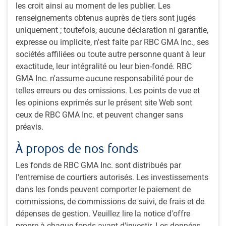
les croit ainsi au moment de les publier. Les
deux ans par rapport à la référence
renseignements obtenus auprès de tiers sont jugés
Gestion active à l’aide de stratégies axées sur les taux
uniquement ; toutefois, aucune déclaration ni garantie,
d’intérêt, le crédit et la liquidité
expresse ou implicite, n'est faite par RBC GMA Inc., ses
sociétés affiliées ou toute autre personne quant à leur
Notre approche
exactitude, leur intégralité ou leur bien-fondé. RBC
GMA Inc. n'assume aucune responsabilité pour de
Philosophie et style de placement
telles erreurs ou des omissions. Les points de vue et
Le principal objectif de la stratégie consiste à ajouter de
les opinions exprimés sur le présent site Web sont
la valeur tout en limitant le risque.
ceux de RBC GMA Inc. et peuvent changer sans
La philosophie de l’équipe présente quatre
préavis.
caractéristiques distinctives :
Utilisation de plusieurs stratégies sous-jacentes de
À propos de nos fonds
titres à revenu fixe pour ajouter de la valeur
Les fonds de RBC GMA Inc. sont distribués par
Adoption d’une approche prudente au moyen de la
l'entremise de courtiers autorisés. Les investissements
prise simultanée de positions modérées dans un
dans les fonds peuvent comporter le paiement de
certain nombre de stratégies en mettant l’accent sur
commissions, de commissions de suivi, de frais et de
le profil risque-rendement de chaque stratégie et de
dépenses de gestion. Veuillez lire la notice d'offre
l’ensemble du portefeuille
propre à chaque fonds avant d'investir. Les données