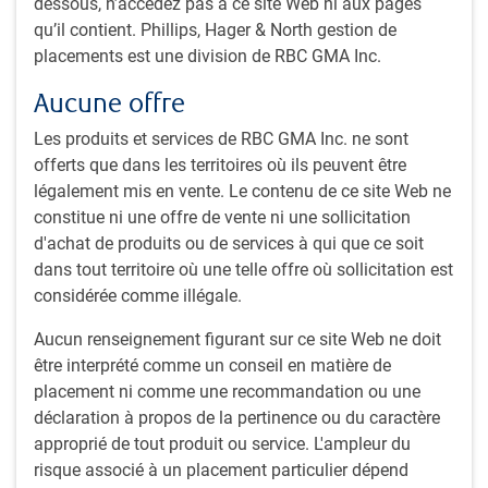
des créances hypothécaires, des obligations
dessous, n’accédez pas à ce site Web ni aux pages
internationales et des obligations à rendement élevé. Elle
qu’il contient. Phillips, Hager & North gestion de
fait l’objet d’une gestion active qui s’effectue à l’aide de
placements est une division de RBC GMA Inc.
stratégies de taux d’intérêt, de crédit et de liquidité, et sa
Aucune offre
duration est de +/-2 ans par rapport à celle de la référence.
De plus, la stratégie effectue une partie des placements
Les produits et services de RBC GMA Inc. ne sont
dans la composante en obligations d’État au moyen de
offerts que dans les territoires où ils peuvent être
dérivés, ce qui libère des fonds pour investir dans des
légalement mis en vente. Le contenu de ce site Web ne
stratégies à rendement absolu en vue d’atteindre l’objectif
constitue ni une offre de vente ni une sollicitation
global de valeur ajoutée de la stratégie et de dégager un
d'achat de produits ou de services à qui que ce soit
rendement supérieur aux coûts de financement des dérivés.
dans tout territoire où une telle offre où sollicitation est
considérée comme illégale.
Pour atteindre son objectif de placement, la stratégie
Aucun renseignement figurant sur ce site Web ne doit
utilisera des instruments à revenu fixe de base compris
être interprété comme un conseil en matière de
dans la référence, en plus de comporter une part
placement ni comme une recommandation ou une
importante de titres non compris dans la référence, comme
déclaration à propos de la pertinence ou du caractère
des hypothèques, des obligations de sociétés à rendement
approprié de tout produit ou service. L'ampleur du
élevé et des titres de créance des marchés émergents. La
risque associé à un placement particulier dépend
stratégie recourt aussi à l’effet de levier financier pour