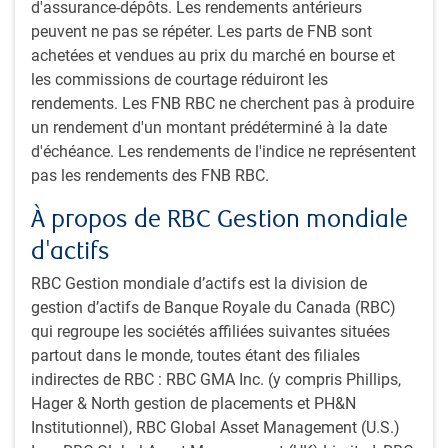
d'assurance-dépôts. Les rendements antérieurs
risque-rendement favorable en analysant les stratégies
peuvent ne pas se répéter. Les parts de FNB sont
d’après trois indicateurs : données économiques
achetées et vendues au prix du marché en bourse et
fondamentales, valorisation et confiance/technique.
les commissions de courtage réduiront les
Communications, coordination et analyse de la valeur
rendements. Les FNB RBC ne cherchent pas à produire
relative : La taille d’une position dépend de la solidité et
un rendement d'un montant prédéterminé à la date
de la constance des données recueillies au moyen de la
d'échéance. Les rendements de l'indice ne représentent
communication, de la coordination et de l’analyse de la
pas les rendements des FNB RBC.
valeur relative, en plus des convictions du gestionnaire
de fonds découlant de ses propres recherches et des
À propos de RBC Gestion mondiale
données obtenues auprès des spécialistes de la
d'actifs
stratégie. L’équipe adopte une approche globale fondée
RBC Gestion mondiale d’actifs est la division de
sur le risque qui comprend une analyse du risque de
gestion d’actifs de Banque Royale du Canada (RBC)
baisse basée sur des critères environnement, société et
qui regroupe les sociétés affiliées suivantes situées
gouvernance (ESG) pour les types de placements
partout dans le monde, toutes étant des filiales
applicables*.
indirectes de RBC : RBC GMA Inc. (y compris Phillips,
Élaboration du portefeuille : Une fois que l’équipe a
Hager & North gestion de placements et PH&N
trouvé les bonnes stratégies, elle les analyse dans le
Institutionnel), RBC Global Asset Management (U.S.)
contexte d’un portefeuille, afin de conserver les