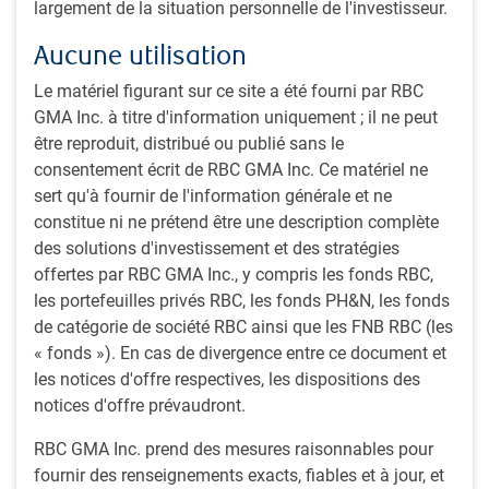
largement de la situation personnelle de l'investisseur.
atteindre son objectif de placement.
Aucune utilisation
Aperçu de la stratégie
Le matériel figurant sur ce site a été fourni par RBC
Elle consiste à investir principalement dans des titres à
GMA Inc. à titre d'information uniquement ; il ne peut
revenu fixe à long terme émis par des gouvernements et
être reproduit, distribué ou publié sans le
des sociétés du Canada, ainsi que dans des titres
consentement écrit de RBC GMA Inc. Ce matériel ne
étrangers
sert qu'à fournir de l'information générale et ne
Utilisation de dérivés qui serviront à générer des fonds
constitue ni ne prétend être une description complète
supplémentaires, lesquels seront investis dans des
des solutions d'investissement et des stratégies
titres à revenu fixe ne faisant pas partie de l’indice,
offertes par RBC GMA Inc., y compris les fonds RBC,
comme des créances hypothécaires, des obligations
les portefeuilles privés RBC, les fonds PH&N, les fonds
mondiales, des obligations à rendement élevé et des
de catégorie de société RBC ainsi que les FNB RBC (les
stratégies à rendement absolu afin d’atteindre l’objectif
« fonds »). En cas de divergence entre ce document et
de placement
les notices d'offre respectives, les dispositions des
Recours à des stratégies à revenu fixe multiples pour
notices d'offre prévaudront.
accroître la diversification et produire des rendements
RBC GMA Inc. prend des mesures raisonnables pour
stables
fournir des renseignements exacts, fiables et à jour, et
La duration est gérée de manière à ne pas dépasser +/-