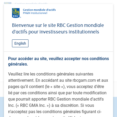
No access
Bienvenue sur le site RBC Gestion mondiale
d’actifs pour investisseurs institutionnels
A high quality fixed income strategy that seeks to
deliver competitive market returns while maximizing
English
positive social and environmental impact
Pour accéder au site, veuillez accepter nos conditions
générales.
You do not have access
Veuillez lire les conditions générales suivantes
attentivement. En accédant au site rbcgam.com et aux
pages qu’il contient (le « site »), vous acceptez d'être
Déclarations
lié par ces conditions ainsi que par toute modification
que pourrait apporter RBC Gestion mondiale d'actifs
Inc. (« RBC GMA Inc. ») à sa discrétion. Si vous
Footer
Capacités d'investissement
n'acceptez pas les conditions générales figurant ci-
Actions