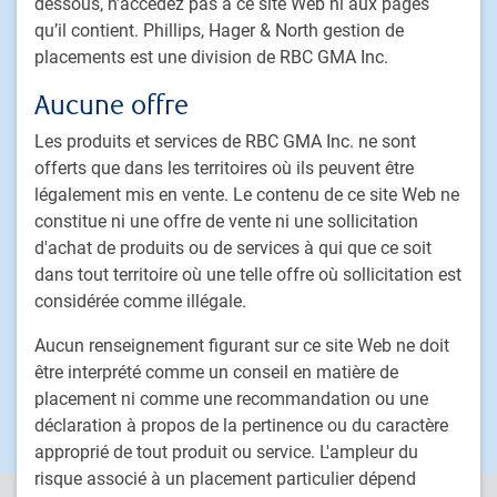
dessous, n’accédez pas à ce site Web ni aux pages
Titres à revenu fixe
qu’il contient. Phillips, Hager & North gestion de
Solutions déléguées de portefeuille
placements est une division de RBC GMA Inc.
Stratégies de placement fondé sur le passif
Aucune offre
Marchés privés
Les produits et services de RBC GMA Inc. ne sont
Placements alternatifs
offerts que dans les territoires où ils peuvent être
Solutions multi-actifs personnalisées
légalement mis en vente. Le contenu de ce site Web ne
Procédure de traitement des plaintes de clients
constitue ni une offre de vente ni une sollicitation
d'achat de produits ou de services à qui que ce soit
PH&N Institutionnel
dans tout territoire où une telle offre où sollicitation est
À propos de nous
considérée comme illégale.
Investissement responsable
Aucun renseignement figurant sur ce site Web ne doit
Nous joindre
être interprété comme un conseil en matière de
Carrières
placement ni comme une recommandation ou une
déclaration à propos de la pertinence ou du caractère
approprié de tout produit ou service. L'ampleur du
risque associé à un placement particulier dépend