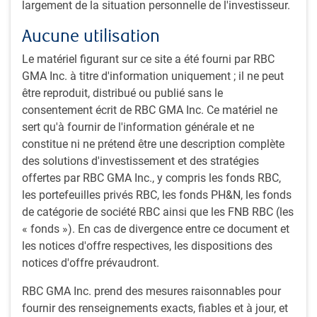
largement de la situation personnelle de l'investisseur.
dans le contexte persistant des difficultés budgétaires
et de l’instabilité politique, bien que la fluctuation des
Aucune utilisation
écarts soit restée contenue à l’approche des élections
de 2027.
Le matériel figurant sur ce site a été fourni par RBC
Au Royaume-Uni, les obligations d’État à long terme ont
GMA Inc. à titre d'information uniquement ; il ne peut
éprouvé des difficultés dans un contexte d’incertitude
être reproduit, distribué ou publié sans le
entourant la crédibilité des politiques, même si les
consentement écrit de RBC GMA Inc. Ce matériel ne
baisses de taux de la Banque d’Angleterre ont contribué
sert qu'à fournir de l'information générale et ne
à accentuer la courbe des taux.
constitue ni ne prétend être une description complète
En revanche, la vigueur de l’économie japonaise a incité
des solutions d'investissement et des stratégies
la Banque du Japon à relever les taux. Les politiques de
offertes par RBC GMA Inc., y compris les fonds RBC,
relance du nouveau premier ministre Sanae Takaichi
les portefeuilles privés RBC, les fonds PH&N, les fonds
ont fait grimper les taux et accentué la courbe.
de catégorie de société RBC ainsi que les FNB RBC (les
Rappelons que la politique et les politiques publiques
« fonds »). En cas de divergence entre ce document et
peuvent agir comme un puissant moteur dans les
les notices d'offre respectives, les dispositions des
marchés des titres à revenu fixe.
notices d'offre prévaudront.
Les marchés financiers mondiaux sont restés
RBC GMA Inc. prend des mesures raisonnables pour
relativement stables malgré les politiques tarifaires de
fournir des renseignements exacts, fiables et à jour, et
Trump. L’absence de perturbations majeures causées