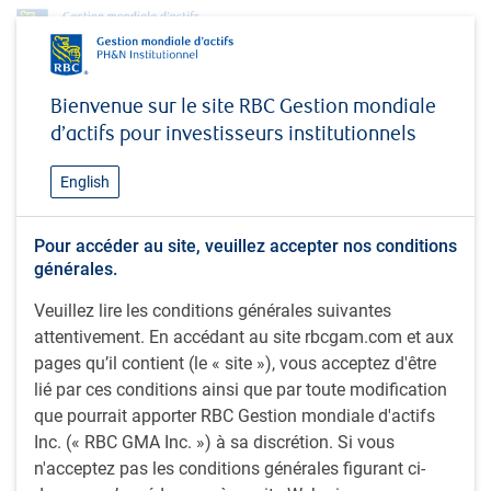
Perspectives
Aperçu du marché 2026 – Perspectives macroéconomiques
Bienvenue sur le site RBC Gestion mondiale
d’actifs pour investisseurs institutionnels
PERSPECTIVES
Aperçu du marché 2026 –
English
Perspectives
macroéconomiques
Pour accéder au site, veuillez accepter nos conditions
générales.
Veuillez lire les conditions générales suivantes
attentivement. En accédant au site rbcgam.com et aux
3 minutes pour lire
pages qu’il contient (le « site »), vous acceptez d'être
Par
Mark Dowding
lié par ces conditions ainsi que par toute modification
22 décembre 2025
que pourrait apporter RBC Gestion mondiale d'actifs
Mark Dowding, chef des placements, BlueBay, Titres à
Inc. (« RBC GMA Inc. ») à sa discrétion. Si vous
revenu fixe BlueBay, RBC Global Asset Management (UK)
n'acceptez pas les conditions générales figurant ci-