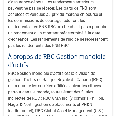
Mark Dowding
, Chef des placements de BlueBay, Titres à
d'assurance-dépôts. Les rendements antérieurs
revenu fixe BlueBlay, RBC Global Asset Management (UK)
peuvent ne pas se répéter. Les parts de FNB sont
Limited
achetées et vendues au prix du marché en bourse et
les commissions de courtage réduiront les
rendements. Les FNB RBC ne cherchent pas à produire
Soyez au fait des
dernières perspectives
de
un rendement d'un montant prédéterminé à la date
RBC Gestion mondiale d’actifs.
d'échéance. Les rendements de l'indice ne représentent
pas les rendements des FNB RBC.
Partager cet article
À propos de RBC Gestion mondiale
d'actifs
RBC Gestion mondiale d’actifs est la division de
gestion d’actifs de Banque Royale du Canada (RBC)
Abonnez-vous à nos perspectives
qui regroupe les sociétés affiliées suivantes situées
Inscrivez-vous à notre bulletin mensuel et à notre
partout dans le monde, toutes étant des filiales
balado pour obtenir des perspectives d’experts sur les
indirectes de RBC : RBC GMA Inc. (y compris Phillips,
tendances des marchés mondiaux, l’évolution de
Hager & North gestion de placements et PH&N
l’économie et les stratégies adaptées aux investisseurs
Institutionnel), RBC Global Asset Management (U.S.)
institutionnels canadiens.