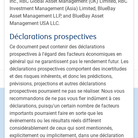
Inc., RBC Global Asset Management (UK) Limited, RBC
Investment Management (Asia) Limited, BlueBay
Bulletin Perspectives d’investissement PH&N
Asset Management LLP, and BlueBay Asset
Balado Le pouls du sector institutionnel (The
Management USA LLC.
Institutional Beat Podcast)
Déclarations prospectives
Sabonner
Ce document peut contenir des déclarations
prospectives à l'égard des facteurs économiques en
général qui ne garantissent pas le rendement futur. Les
déclarations prospectives comportent des incertitudes
et des risques inhérents, et donc les prédictions,
Déclarations
prévisions, projections et autres déclarations
prospectives pourraient ne pas se réaliser. Nous vous
Footer
Capacités d'investissement
recommandons de ne pas vous fier indûment à ces
déclarations, puisqu'un certain nombre de facteurs
Actions
importants pourraient faire en sorte que les
Titres à revenu fixe
événements ou les résultats réels diffèrent
Solutions déléguées de portefeuille
considérablement de ceux qui sont mentionnés,
Stratégies de placement fondé sur le passif
explicitement ou implicitement, dans une déclaration