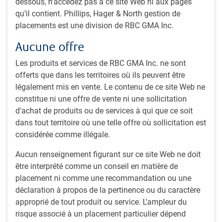
Limited, présente un résumé du marché en 2025 pour les
dessous, n’accédez pas à ce site Web ni aux pages
marchés des titres à revenu fixe et nous fait part de ses
qu’il contient. Phillips, Hager & North gestion de
réflexions pour 2026.
placements est une division de RBC GMA Inc.
Aucune offre
Les marchés des titres à revenu fixe américains ont
solidement progressé en 2025, les obligations du Trésor
Les produits et services de RBC GMA Inc. ne sont
s’étant fortement redressées grâce à la baisse des taux
offerts que dans les territoires où ils peuvent être
d’intérêt tout au long de l’année. La croissance robuste
légalement mis en vente. Le contenu de ce site Web ne
de l’économie américaine a favorisé le rendement
constitue ni une offre de vente ni une sollicitation
supérieur des titres de créance de sociétés, entraînant
d'achat de produits ou de services à qui que ce soit
un resserrement des écarts tant pour les titres de
dans tout territoire où une telle offre où sollicitation est
catégorie investissement que pour les obligations à
considérée comme illégale.
rendement élevé.
Aucun renseignement figurant sur ce site Web ne doit
Les marchés européens ont éprouvé des difficultés, car
être interprété comme un conseil en matière de
les projets d’expansion budgétaire en Allemagne ont
placement ni comme une recommandation ou une
fait grimper les taux des obligations d’État allemandes,
déclaration à propos de la pertinence ou du caractère
ce qui a provoqué une accentuation des courbes de
approprié de tout produit ou service. L'ampleur du
rendement et miné les rendements indiciels. Les écarts
risque associé à un placement particulier dépend
des obligations d’État françaises se sont détériorés