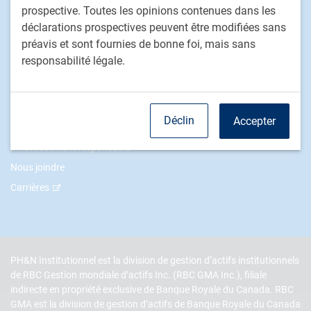
Marchés privés
prospective. Toutes les opinions contenues dans les
déclarations prospectives peuvent être modifiées sans
Placements alternatifs
préavis et sont fournies de bonne foi, mais sans
Solutions multi-actifs personnalisées
responsabilité légale.
Procédure de traitement des plaintes de clients
PH&N Institutionnel
Déclin
Accepter
À propos de nous
Investissement responsable
Nous joindre
Carrières
PH&N Institutionnel est la division de gestion d’actifs institutionnels
de RBC Gestion mondiale d’actifs Inc. (RBC GMA Inc.), filiale
indirecte en propriété exclusive de Banque Royale du Canada. RBC
GMA est la division de gestion d’actifs de Banque Royale du Canada