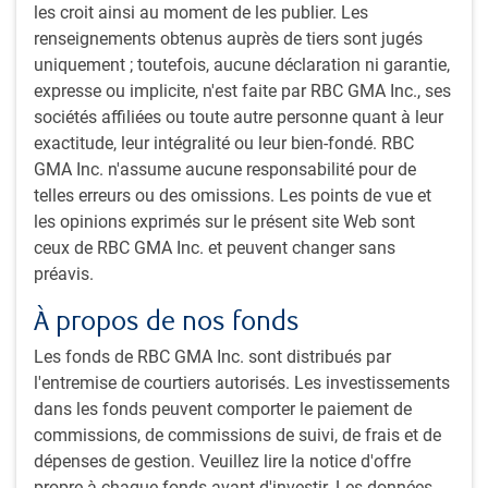
les croit ainsi au moment de les publier. Les
par les tensions commerciales a permis au dollar
renseignements obtenus auprès de tiers sont jugés
américain de se maintenir à un niveau constant
uniquement ; toutefois, aucune déclaration ni garantie,
pendant une bonne partie de 2025.
expresse ou implicite, n'est faite par RBC GMA Inc., ses
En 2026, l’économie américaine devrait poursuivre sur
sociétés affiliées ou toute autre personne quant à leur
sa lancée, considérant les milliards de dollars qui
exactitude, leur intégralité ou leur bien-fondé. RBC
devraient être investis dans l’IA, les baisses d’impôt et la
GMA Inc. n'assume aucune responsabilité pour de
déréglementation, tout cela jumelé à une croissance
telles erreurs ou des omissions. Les points de vue et
résiliente et une inflation en hausse.
les opinions exprimés sur le présent site Web sont
Les marchés européens devraient rester moroses,
ceux de RBC GMA Inc. et peuvent changer sans
compte tenu de la conjoncture économique anémique
préavis.
et des baisses de taux limitées.
Les marchés du crédit sont favorisés par des revenus
À propos de nos fonds
d’intéressement, avec des occasions dans les titres
Les fonds de RBC GMA Inc. sont distribués par
financiers subordonnés et les tranches de titres garantis
l'entremise de courtiers autorisés. Les investissements
par des prêts de grande qualité.
dans les fonds peuvent comporter le paiement de
Les marchés du Japon et du Royaume-Uni, sujets à la
commissions, de commissions de suivi, de frais et de
volatilité macroéconomique et politique, offrent des
dépenses de gestion. Veuillez lire la notice d'offre
occasions de gestion active.
propre à chaque fonds avant d'investir. Les données