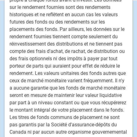
sur le rendement fournies sont des rendements
Footer
Capacités d'investissement
historiques et ne reflètent en aucun cas les valeurs
Actions
futures des fonds ou des rendements sur les
Titres à revenu fixe
placements des fonds. Par ailleurs, les données sur le
rendement fournies tiennent compte seulement du
Solutions déléguées de portefeuille
réinvestissement des distributions et ne tiennent pas
Stratégies de placement fondé sur le passif
compte des frais d'achat, de rachat, de distribution ou
Marchés privés
des frais optionnels ni des impôts à payer par tout
Placements alternatifs
porteur de parts qui auraient pour effet de réduire le
Solutions multi-actifs personnalisées
rendement. Les valeurs unitaires des fonds autres que
ceux de marché monétaire varient fréquemment. Il n'y
Procédure de traitement des plaintes de clients
a aucune garantie que les fonds de marché monétaire
seront en mesure de maintenir leur valeur liquidative
PH&N Institutionnel
par part à un niveau constant ou que vous récupérerez
À propos de nous
le montant intégral de votre placement dans le fonds.
Investissement responsable
Les titres de fonds communs de placement ne sont
Nous joindre
pas garantis par la Société d'assurance-dépôts du
Canada ni par aucun autre organisme gouvernemental
Carrières