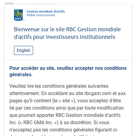
Perspectives
L’assouplissement est-il pour bientôt ?
Bienvenue sur le site RBC Gestion mondiale
d’actifs pour investisseurs institutionnels
PERSPECTIVES
L’assouplissement est-il pour
English
bientôt ?
Pour accéder au site, veuillez accepter nos conditions
générales.
15 minutes, 20 seconds pour regarder
Veuillez lire les conditions générales suivantes
Par
Eric Lascelles
attentivement. En accédant au site rbcgam.com et aux
31 mai 2024
pages qu’il contient (le « site »), vous acceptez d'être
Alors que l’inflation commence à fléchir et que les baisses
lié par ces conditions ainsi que par toute modification
de taux sont amorcées, Eric Lascelles fait part de signes
que pourrait apporter RBC Gestion mondiale d'actifs
encourageants dans la dernière vidéo du #MacroMémo. Il
Inc. (« RBC GMA Inc. ») à sa discrétion. Si vous
examine les données sur l’inflation et la politique des
n'acceptez pas les conditions générales figurant ci-