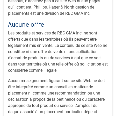
banques centrales, y compris les prochaines décisions de
dessous, n’accédez pas à ce site Web ni aux pages
la Banque d’Angleterre, de la Banque centrale européenne,
qu’il contient. Phillips, Hager & North gestion de
de la Banque du Canada et de la Réserve fédérale des
placements est une division de RBC GMA Inc.
États-Unis. Il se penche également sur les sujets suivants :
Aucune offre
La convergence grandissante entre l’économie des
Les produits et services de RBC GMA Inc. ne sont
États-Unis, qui ralentit, et celle d’autres pays, qui
offerts que dans les territoires où ils peuvent être
commencent à rattraper leur retard.
légalement mis en vente. Le contenu de ce site Web ne
Les perspectives de la consommation, y compris les
constitue ni une offre de vente ni une sollicitation
dépenses, l’épargne, les salaires et la croissance de
d'achat de produits ou de services à qui que ce soit
l’emploi.
dans tout territoire où une telle offre où sollicitation est
Les derniers chiffres sur le logement et la croissance en
considérée comme illégale.
Chine.
Aucun renseignement figurant sur ce site Web ne doit
être interprété comme un conseil en matière de
placement ni comme une recommandation ou une
déclaration à propos de la pertinence ou du caractère
approprié de tout produit ou service. L'ampleur du
risque associé à un placement particulier dépend