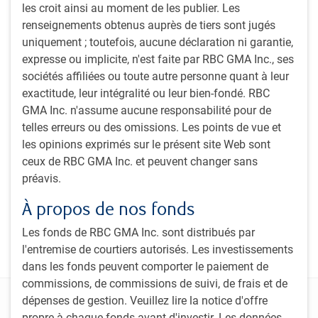
Abonnez-vous à nos perspectives
les croit ainsi au moment de les publier. Les
Inscrivez-vous à notre bulletin mensuel et à notre
renseignements obtenus auprès de tiers sont jugés
balado pour obtenir des perspectives d’experts sur les
uniquement ; toutefois, aucune déclaration ni garantie,
tendances des marchés mondiaux, l’évolution de
expresse ou implicite, n'est faite par RBC GMA Inc., ses
l’économie et les stratégies adaptées aux investisseurs
sociétés affiliées ou toute autre personne quant à leur
institutionnels canadiens.
exactitude, leur intégralité ou leur bien-fondé. RBC
GMA Inc. n'assume aucune responsabilité pour de
Bulletin Perspectives d’investissement PH&N
telles erreurs ou des omissions. Les points de vue et
Balado Le pouls du sector institutionnel (The
les opinions exprimés sur le présent site Web sont
Institutional Beat Podcast)
ceux de RBC GMA Inc. et peuvent changer sans
préavis.
Sabonner
À propos de nos fonds
Les fonds de RBC GMA Inc. sont distribués par
l'entremise de courtiers autorisés. Les investissements
dans les fonds peuvent comporter le paiement de
commissions, de commissions de suivi, de frais et de
Déclarations
dépenses de gestion. Veuillez lire la notice d'offre
propre à chaque fonds avant d'investir. Les données