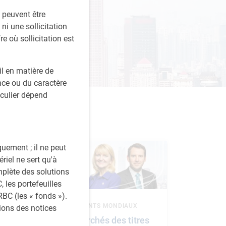
s peuvent être
ni une sollicitation
re où sollicitation est
l en matière de
ce ou du caractère
iculier dépend
quement ; il ne peut
riel ne sert qu'à
mplète des solutions
 les portefeuilles
BC (les « fonds »).
REGARD SUR LES PLACEMENTS MONDIAUX
tions des notices
Perspectives des marchés des titres