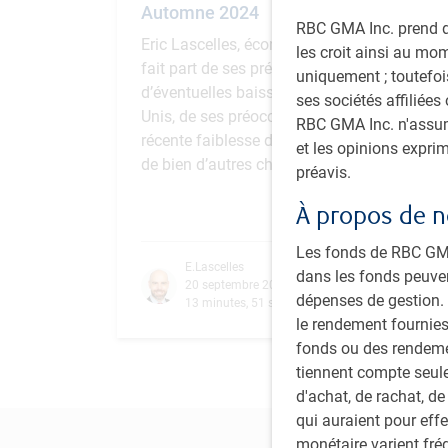
Automne 2024
RBC GMA Inc. prend de
Eric Lascelles, économiste en chef, nous
les croit ainsi au mo
fait part de ses prévisions concernant
uniquement ; toutefois
d’éventuelles baisses de taux aux États-
ses sociétés affiliées
Unis, de ses préoccupations au sujet de la
RBC GMA Inc. n'assume
récente faiblesse des marchés du travail et
et les opinions expri
de bien d’autres choses encore.
préavis.
À propos de n
Les fonds de RBC GMA 
E.Lascelles
dans les fonds peuve
20 septembre 2024
dépenses de gestion. V
13 minutes, 51 secondes pour regarder
le rendement fournies
fonds ou des rendemen
tiennent compte seule
d'achat, de rachat, de
qui auraient pour eff
monétaire varient fré