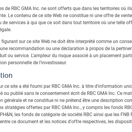
es de RBC GMA Inc. ne sont offerts que dans les territoires où il
te. Le contenu de ce site Web ne constitue ni une offre de vente 
 de services à qui que ce soit dans tout territoire où une telle off
égale.
igurant sur ce site Web ne doit être interprété comme un consei
ne recommandation ou une déclaration à propos de la pertinen
duit ou service. L'ampleur du risque associé à un placement part
ion personnelle de l'investisseur.
os
tion
ur ce site a été fourni par RBC GMA Inc. à titre d'information uni
ibué ou publié sans le consentement écrit de RBC GMA Inc. Ce maté
on générale et ne constitue ni ne prétend être une description co
es stratégies offertes par RBC GMA Inc., y compris les fonds RBC,
 PH&N, les fonds de catégorie de société RBC ainsi que les FNB R
REGARD SUR LES PLACEMENTS MONDIAUX
entre ce document et les notices d'offre respectives, les disposi
Prévisions pour les marchés