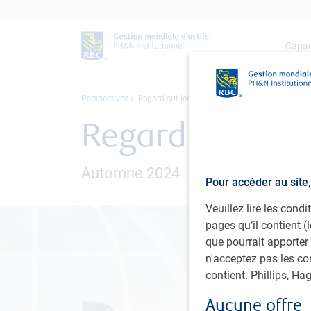
Capac
Perspectives
Regard sur les placements mondiaux
Regard sur les
Automne 2024
Pour accéder au site,
Veuillez lire les con
pages qu’il contient (
que pourrait apporter
n'acceptez pas les co
contient. Phillips, H
Aucune offre