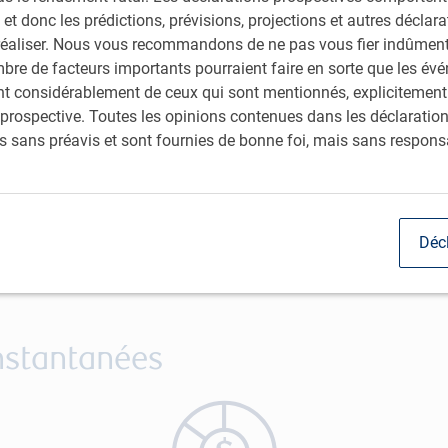
L’intense pression économique exercée par l
 et donc les prédictions, prévisions, projections et autres déclar
allégement est en vue, car la réduction des 
réaliser. Nous vous recommandons de ne pas vous fier indûment 
assouplissement des conditions monétaires
bre de facteurs importants pourraient faire en sorte que les év
rent considérablement de ceux qui sont mentionnés, explicitement
En savoir plus
prospective. Toutes les opinions contenues dans les déclaratio
s sans préavis et sont fournies de bonne foi, mais sans responsa
Déc
instantanées