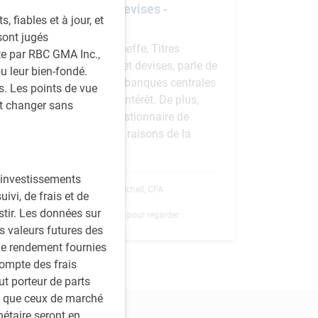
à revenu fixe et des devises -
fiables et à jour, et
Automne 2024
sont jugés
Dagmara Fijalkowski, cheffe, Titres
ite par RBC GMA Inc.,
mondiaux à revenu fixe et devises, parle de
ou leur bien-fondé.
son point de vue sur les banques centrales
. Les points de vue
et les baisses de taux d’intérêt. De plus,
nt changer sans
Dan Mitchell, premier gestionnaire de
portefeuille, examine les raisons de la
hausse du yen.
s investissements
D.Fijalkowski, CFA
,
D.Mitchell, CFA
vi, de frais et de
20 septembre 2024
stir. Les données sur
4 minutes, 53 secondes pour regarder
s valeurs futures des
le rendement fournies
compte des frais
ut porteur de parts
es que ceux de marché
étaire seront en