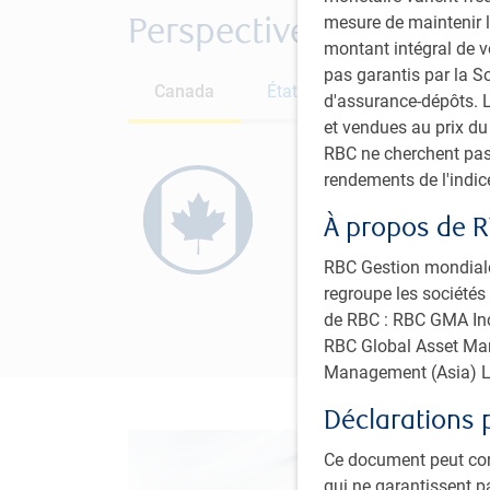
Perspectives régionale
mesure de maintenir l
montant intégral de 
pas garantis par la 
Canada
États-Unis
Europe
d'assurance-dépôts. L
et vendues au prix d
RBC ne cherchent pas
Les analystes s’attende
rendements de l'indi
2025. Quant à la Banque 
À propos de R
1,2 % en 2024, conséque
suite à la baisse des co
RBC Gestion mondiale 
regroupe les sociétés 
de RBC : RBC GMA Inc.
RBC Global Asset Man
Management (Asia) L
Déclarations 
Ce document peut con
qui ne garantissent p