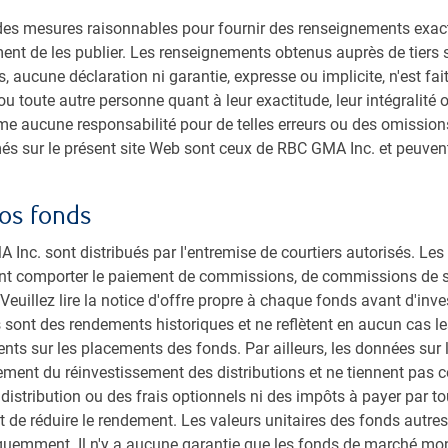
financiers – Automne 2024
s mesures raisonnables pour fournir des renseignements exacts, 
Dan Chornous, chef des placements,
ment de les publier. Les renseignements obtenus auprès de tiers 
présente ses perspectives pour l’économie
, aucune déclaration ni garantie, expresse ou implicite, n'est fa
mondiale en 2024, explique les risques qui
 ou toute autre personne quant à leur exactitude, leur intégralité 
pourraient empêcher un atterrissage en
 aucune responsabilité pour de telles erreurs ou des omissions
douceur de l’économie et expose ses vues
més sur le présent site Web sont ceux de RBC GMA Inc. et peuve
sur la composition de l’actif dans le
contexte actuel.
os fonds
Inc. sont distribués par l'entremise de courtiers autorisés. Le
D.E. Chornous, CFA
nt comporter le paiement de commissions, de commissions de sui
20 septembre 2024
euillez lire la notice d'offre propre à chaque fonds avant d'inve
14 minutes, 18 secondes pour regarder
 sont des rendements historiques et ne reflètent en aucun cas le
ts sur les placements des fonds. Par ailleurs, les données sur 
ment du réinvestissement des distributions et ne tiennent pas 
 distribution ou des frais optionnels ni des impôts à payer par to
et de réduire le rendement. Les valeurs unitaires des fonds autr
quemment. Il n'y a aucune garantie que les fonds de marché mon