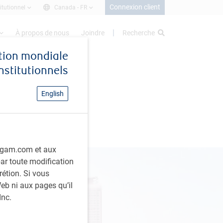
Connexion client
itutionnel
Canada -
FR
À propos de nous
Joindre
Recherche
stion mondiale
institutionnels
x
English
rbcgam.com et aux
 par toute modification
rétion. Si vous
eb ni aux pages qu’il
Inc.