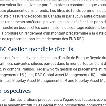
s
eur valeur liquidative par part à un niveau constant ou que vous
votre placement dans le fonds. Les titres de fonds communs de 
Société d'assurance-dépôts du Canada ni par aucun autre organ
Asie
Marchés émergents
es rendements antérieurs peuvent ne pas se répéter. Les parts 
u marché en bourse et les commissions de courtage réduiront le
 à produire un rendement d'un montant prédéterminé à la date 
nt à ce que l’économie canadienne progresse de 0,9 % en 2024 e
ce ne représentent pas les rendements des FNB RBC.
du Canada, elle est légèrement plus optimiste et prévoit une c
BC Gestion mondiale d'actifs
nce de l’amélioration des dépenses des consommateurs et des e
ûts d’emprunt et à la hausse des exportations.
d’actifs est la division de gestion d’actifs de Banque Royale 
affiliées suivantes situées partout dans le monde, toutes étant de
 (y compris Phillips, Hager & North gestion de placements et PH
agement (U.S.) Inc., RBC Global Asset Management (UK) Limit
imited, BlueBay Asset Management LLP, and BlueBay Asset M
prospectives
Sommaire
tenir des déclarations prospectives à l'égard des facteurs éco
as le rendement futur. Les déclarations prospectives comportent 