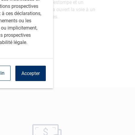
es taux d’intérêt élevés s’estompe et un
ations prospectives
pressions inflationnistes a ouvert la voie à un
à ces déclarations,
 par les banques centrales.
énements ou les
 ou implicitement,
ns prospectives
bilité légale.
lin
Accepter