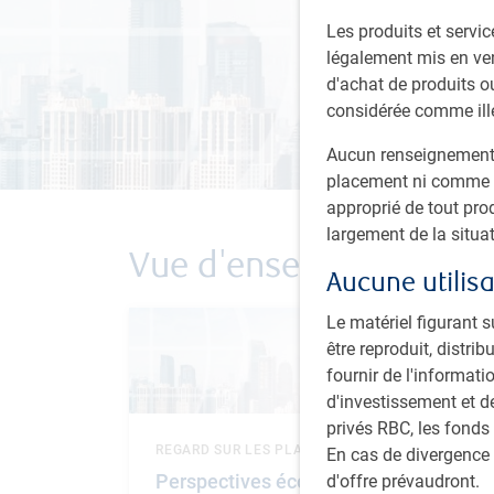
Les produits et servic
légalement mis en ven
d'achat de produits ou
considérée comme ill
Aucun renseignement f
placement ni comme u
approprié de tout pro
largement de la situat
Vue d'ensemble - Vidé
Aucune utilisa
Le matériel figurant s
être reproduit, distr
fournir de l'informati
d'investissement et d
privés RBC, les fonds
REGARD SUR LES PLACEMENTS MONDIAUX
En cas de divergence 
Perspectives économiques -
d'offre prévaudront.