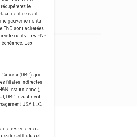
 récupérerez le
placement ne sont
isme gouvernemental
de FNB sont achetées
s rendements. Les FNB
d'échéance. Les
t de 2 % en
roissance de
ntreprises,
du Canada (RBC) qui
s filiales indirectes
&N Institutionnel),
ed, RBC Investment
anagement USA LLC.
nomiques en général
des incertitudes et