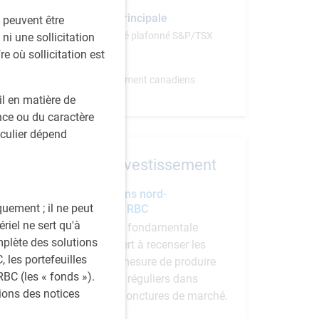
Référence principale
s peuvent être
indice composé plafonné S&P/TSX
ni une sollicitation
re où sollicitation est
Instruments
fonds de placement canadiens
l en matière de
ce ou du caractère
iculier dépend
Équipe investissement
Équipe Actions nord-
quement ; il ne peut
américaines RBC
riel ne sert qu'à
La recherche fondamentale
mplète des solutions
rigoureuse sert à recenser les
 les portefeuilles
sociétés en mesure de produire
BC (les « fonds »).
des résultats réguliers dans
tions des notices
diverses conjonctures de marché.