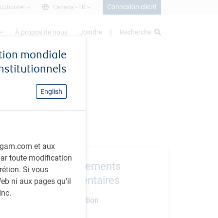
Connexion client
itutionnel
Canada -
FR
À propos de nous
Joindre
Recherche
stion mondiale
institutionnels
English
rbcgam.com et aux
 par toute modification
Renseignements
rétion. Si vous
supplémentaires
eb ni aux pages qu’il
Inc.
Date de création
mars 2010