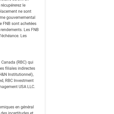
 récupérerez le
placement ne sont
isme gouvernemental
de FNB sont achetées
s rendements. Les FNB
d'échéance. Les
du Canada (RBC) qui
s filiales indirectes
&N Institutionnel),
ed, RBC Investment
anagement USA LLC.
nomiques en général
des incertitudes et