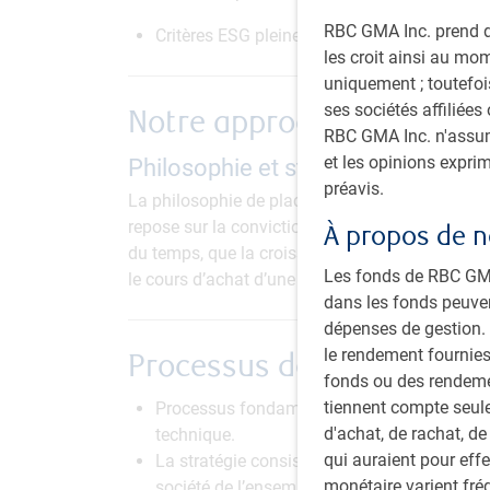
RBC GMA Inc. prend de
Critères ESG pleinement intégrés à la phil
les croit ainsi au mo
uniquement ; toutefois
ses sociétés affiliées
Notre approche
RBC GMA Inc. n'assume
et les opinions expri
Philosophie et style de placement
préavis.
La philosophie de placement qui sous-tend l’a
repose sur la conviction que les sociétés de qua
À propos de n
du temps, que la croissance est essentielle à l
Les fonds de RBC GMA 
le cours d’achat d’une action est important pou
dans les fonds peuve
dépenses de gestion. V
le rendement fournies
Processus de placement
fonds ou des rendemen
tiennent compte seule
Processus fondamental ascendant enrichi par 
d'achat, de rachat, de
technique.
qui auraient pour eff
La stratégie consiste à réévaluer de façon 
monétaire varient fré
société de l’ensemble des placements au fi