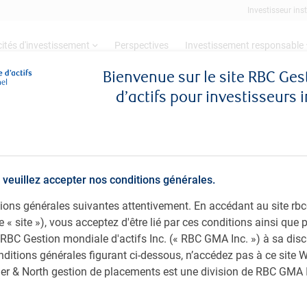
Investisseur inst
ités d'investissement
Perspectives
Investissement responsable
Bienvenue sur le site RBC Ge
d’actifs pour investisseurs 
Stratégie de valeur d’actions canadiennes
r d’actions canadiennes
 veuillez accepter nos conditions générales.
ditions générales suivantes attentivement. En accédant au site 
t diversifiée et gérée activement, en vue de procurer une
le « site »), vous acceptez d'être lié par ces conditions ainsi que
sant dans des actions ordinaires de sociétés
 RBC Gestion mondiale d'actifs Inc. (« RBC GMA Inc. ») à sa disc
incipalement fondé sur la recherche fondamentale,
nditions générales figurant ci-dessous, n’accédez pas à ce site W
n des titres sont prises après avoir acquis une bonne
ager & North gestion de placements est une division de RBC GMA 
et de leurs perspectives.