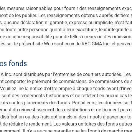
s mesures raisonnables pour fournir des renseignements exacts, 
osophie et au processus de placement
ment de les publier. Les renseignements obtenus auprès de tiers 
, aucune déclaration ni garantie, expresse ou implicite, n'est fa
 ou toute autre personne quant à leur exactitude, leur intégralité 
 aucune responsabilité pour de telles erreurs ou des omissions
més sur le présent site Web sont ceux de RBC GMA Inc. et peuve
pproche de l’équipe en matière d’actions canadiennes
lité supérieure obtiendront de meilleurs résultats au fil
os fonds
a création de valeur à long terme et qu’au bout du compte,
Inc. sont distribués par l'entremise de courtiers autorisés. Le
r le rendement.
nt comporter le paiement de commissions, de commissions de sui
euillez lire la notice d'offre propre à chaque fonds avant d'inve
 sont des rendements historiques et ne reflètent en aucun cas le
ts sur les placements des fonds. Par ailleurs, les données sur 
ment du réinvestissement des distributions et ne tiennent pas 
l’utilisation d’outils quantitatifs et de l’analyse
 distribution ou des frais optionnels ni des impôts à payer par to
et de réduire le rendement. Les valeurs unitaires des fonds autr
suivie les scénarios de rendement et de risque de chaque
quemment. Il n'y a aucune garantie que les fonds de marché mon
l de l’évolution du marché ou des renseignements.