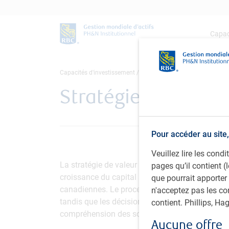
Capac
Capacités d'investissement
Actions
Actions canadiennes
Stratégie de valeu
Pour accéder au site,
Veuillez lire les con
La stratégie de valeur d’actions canadiennes es
pages qu’il contient (
croissance du capital à long terme, en investis
que pourrait apporter
canadiennes. Le processus de placement est pr
n'acceptez pas les co
tandis que les décisions relatives à la sélectio
contient. Phillips, H
compréhension des sociétés, de leurs activités 
Aucune offre