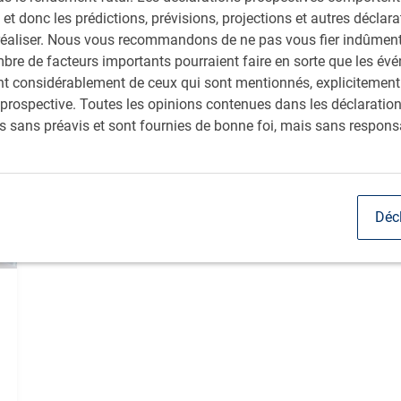
 (pris de ce fait en compte dans les cours), tout en
 et donc les prédictions, prévisions, projections et autres déclar
les les résultats pessimistes sont pour ainsi dire ignorés.
réaliser. Nous vous recommandons de ne pas vous fier indûment 
bre de facteurs importants pourraient faire en sorte que les év
rent considérablement de ceux qui sont mentionnés, explicitement
prospective. Toutes les opinions contenues dans les déclaratio
s sans préavis et sont fournies de bonne foi, mais sans responsa
Déc