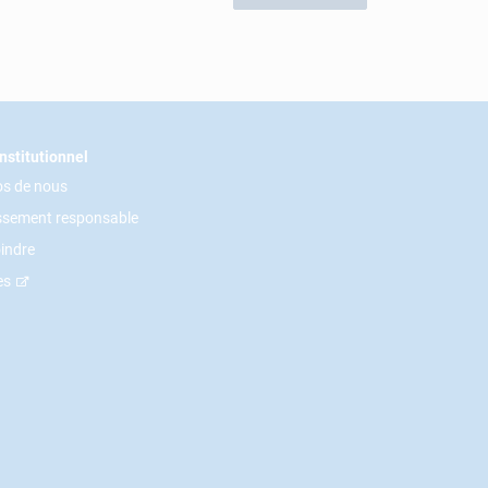
nstitutionnel
os de nous
issement responsable
indre
es