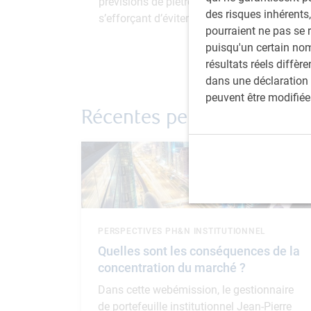
prévisions de piètres résultats fondamentaux
des risques inhérents,
s’efforçant d’éviter les actions pour lesquel
pourraient ne pas se 
puisqu'un certain nom
résultats réels diffè
dans une déclaration 
peuvent être modifiée
Récentes perspectives
PERSPECTIVES PH&N INSTITUTIONNEL
Quelles sont les conséquences de la
concentration du marché ?
Dans cette webémission, le gestionnaire
de portefeuille institutionnel Jean-Pierre