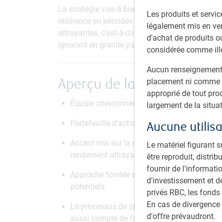
La stratégie vise à bien participer aux hausses
Les produits et servic
résilience en périodes baissières. À cette fin, 
légalement mis en ven
attrayantes, c’est-à-dire dont le cours du titre t
d'achat de produits ou
ignorant en grande partie les possibilités de ha
considérée comme ill
Aucun renseignement f
Aperçu de la stratégie
placement ni comme u
approprié de tout pro
Équipe chevronnée de spécialistes sectoriels
largement de la situat
Portefeuille d’actions de base de sociétés 
Aucune utilisa
Accent mis sur la recension des sociétés prés
Le matériel figurant s
rendement attrayants
être reproduit, distr
fournir de l'informati
Approche fondée sur des scénarios pour réé
d'investissement et d
potentiels
privés RBC, les fonds
En cas de divergence 
Le processus de placement est principaleme
d'offre prévaudront.
aussi compte de facteurs quantitatifs et te