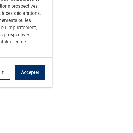
ations prospectives
à ces déclarations,
énements ou les
 ou implicitement,
ns prospectives
bilité légale.
lin
Accepter