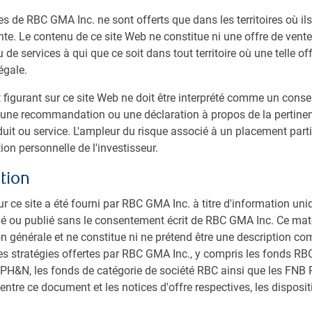
 en périodes haussières et à faire preuve d’une grande
es de RBC GMA Inc. ne sont offerts que dans les territoires où il
l’équipe cherche des sociétés présentant des valorisations
te. Le contenu de ce site Web ne constitue ni une offre de vente 
ient déjà compte de la plupart des risques, tout en
 de services à qui que ce soit dans tout territoire où une telle off
usse.
égale.
igurant sur ce site Web ne doit être interprété comme un consei
ne recommandation ou une déclaration à propos de la pertinen
duit ou service. L'ampleur du risque associé à un placement part
 et de gestionnaires de portefeuille attitrés
ion personnelle de l'investisseur.
canadiennes à grande capitalisation
tion
entant des valorisations relatives et un profil risque-
ur ce site a été fourni par RBC GMA Inc. à titre d'information uni
ibué ou publié sans le consentement écrit de RBC GMA Inc. Ce maté
on générale et ne constitue ni ne prétend être une description co
valuer en permanence le rendement et le risque
es stratégies offertes par RBC GMA Inc., y compris les fonds RBC,
 PH&N, les fonds de catégorie de société RBC ainsi que les FNB R
entre ce document et les notices d'offre respectives, les disposi
nt fondé sur la recherche fondamentale, mais tient
chniques.