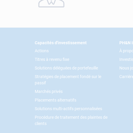
Footer
Capacités d'investissement
PH&N I
Actions
À prop
Titres à revenu fixe
Invest
Solutions déléguées de portefeuille
Nous jo
Stratégies de placement fondé sur le
Carrièr
passif
Marchés privés
Placements alternatifs
Solutions multi-actifs personnalisées
Procédure de traitement des plaintes de
clients