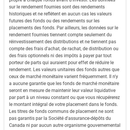
fonds, de stratégies de placement, de catégories d’actifs, de positions et de
sur le rendement fournies sont des rendements
types de titres. Il s’agit notamment des stratégies axées sur le marché
historiques et ne reflètent en aucun cas les valeurs
monétaire, des stratégies d’achat à long terme, des stratégies passives, de
futures des fonds ou des rendements sur les
certaines stratégies ou de certains fonds gérés par un sous-conseiller et de
certains instruments dérivés ou de change. Lorsque nos équipes de
placements des fonds. Par ailleurs, les données sur le
placement intègrent les critères ESG, la pondération qui leur est attribuée
rendement fournies tiennent compte seulement du
dans une décision de placement dépend de l’évaluation de l’incidence
réinvestissement des distributions et ne tiennent pas
potentielle de chaque critère ESG sur le rendement du titre ou du fonds visé.
Lorsque les critères ESG ne font pas partie des objectifs d’un fonds, ils
compte des frais d'achat, de rachat, de distribution ou
influencent rarement les décisions de placement, et parfois, ils ne jouent
des frais optionnels ni des impôts à payer par tout
aucun rôle dans le choix des placements.
porteur de parts qui auraient pour effet de réduire le
rendement. Les valeurs unitaires des fonds autres que
Financement mondial à effet de levier
ceux de marché monétaire varient fréquemment. Il n'y
Nos spécialistes du financement mondial à effet de levier
a aucune garantie que les fonds de marché monétaire
comprennent de no mbreux professionnels des placements
seront en mesure de maintenir leur valeur liquidative
chevronnés et axés sur la recherche, qui possèdent une
par part à un niveau constant ou que vous récupérerez
grande expérience en analyse de crédit et en placement au
le montant intégral de votre placement dans le fonds.
cours de plusieurs cycles de crédit. Cette expérience est
Les titres de fonds communs de placement ne sont
essentielle pour quiconque veut faire de bons placements
pas garantis par la Société d'assurance-dépôts du
tant sur les marchés haussiers que baissiers.
Canada ni par aucun autre organisme gouvernemental