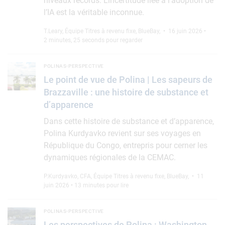
niveaux records. L’incertitude liée à l’adoption de
l’IA est la véritable inconnue.
T.Leary
,
Équipe Titres à revenu fixe, BlueBay
,
• 16 juin 2026 •
2 minutes, 25 seconds pour regarder
Le point de vue de Polina | Les sapeurs de Brazzaville : une h
POLINAS-PERSPECTIVE
Le point de vue de Polina | Les sapeurs de
Brazzaville : une histoire de substance et
d’apparence
Dans cette histoire de substance et d’apparence,
Polina Kurdyavko revient sur ses voyages en
République du Congo, entrepris pour cerner les
dynamiques régionales de la CEMAC.
P.Kurdyavko, CFA
,
Équipe Titres à revenu fixe, BlueBay
,
• 11
juin 2026 • 13 minutes pour lire
Les perspectives de Polina : Washington s’embrase, mais les 
POLINAS-PERSPECTIVE
Les perspectives de Polina : Washington