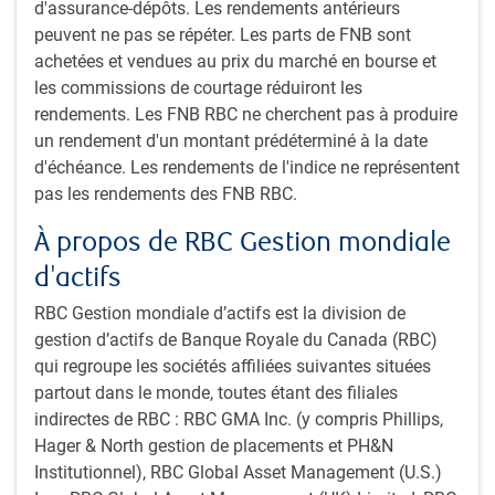
d'assurance-dépôts. Les rendements antérieurs
peuvent ne pas se répéter. Les parts de FNB sont
Titres mondiaux de catégorie
achetées et vendues au prix du marché en bourse et
investissement
les commissions de courtage réduiront les
Les spécialistes des titres mondiaux de catégorie
rendements. Les FNB RBC ne cherchent pas à produire
investissement tirent leur force de la taille de l’équipe et de
un rendement d'un montant prédéterminé à la date
la qualité de ses membres. Ceux-ci sont des professionnels
d'échéance. Les rendements de l'indice ne représentent
aguerris ayant une vaste expérience et des connaissances
pas les rendements des FNB RBC.
approfondies des économies des marchés développés, tant
À propos de RBC Gestion mondiale
en matière de crédit que de macroéconomie.
d'actifs
Créances titrisées
RBC Gestion mondiale d’actifs est la division de
gestion d’actifs de Banque Royale du Canada (RBC)
WNous sommes adeptes d’une méthode active fondée sur
qui regroupe les sociétés affiliées suivantes situées
notre profonde connaissance de la complexité structurelle
partout dans le monde, toutes étant des filiales
des titres adossés à des actifs. Nous investissons dans
indirectes de RBC : RBC GMA Inc. (y compris Phillips,
divers types de créances garanties, y compris les
Hager & North gestion de placements et PH&N
hypothèques résidentielles et commerciales, les prêts sur
Institutionnel), RBC Global Asset Management (U.S.)
cartes de crédit et les prêts à effet de levier.