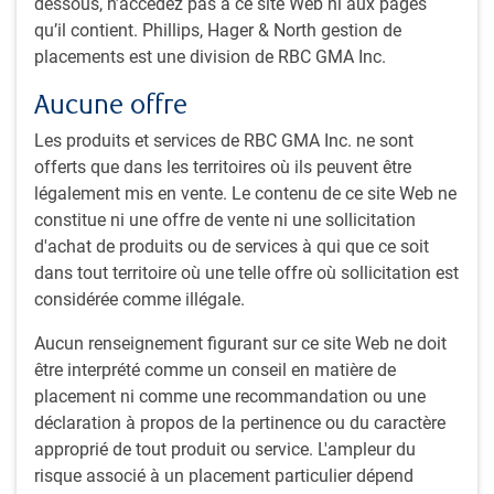
dessous, n’accédez pas à ce site Web ni aux pages
l’alpha et préserver le capital.
qu’il contient. Phillips, Hager & North gestion de
placements est une division de RBC GMA Inc.
La plateforme de titres à revenu fixe de BlueBay
Aucune offre
incarne le nec plus ultra des méthodes de gestion
d’actifs traditionnels et alternatifs.
Les produits et services de RBC GMA Inc. ne sont
offerts que dans les territoires où ils peuvent être
légalement mis en vente. Le contenu de ce site Web ne
constitue ni une offre de vente ni une sollicitation
d'achat de produits ou de services à qui que ce soit
dans tout territoire où une telle offre où sollicitation est
considérée comme illégale.
Aucun renseignement figurant sur ce site Web ne doit
être interprété comme un conseil en matière de
placement ni comme une recommandation ou une
Proposition de valeur
déclaration à propos de la pertinence ou du caractère
Nos spécialistes des placements analysent une immense
approprié de tout produit ou service. L'ampleur du
variété de facteurs de risque avant d’investir au nom de nos
risque associé à un placement particulier dépend
clients. Cette rigueur nous permet de constituer des