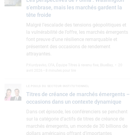
s’embrase, mais les marchés gardent la
tête froide
Malgré l’escalade des tensions géopolitiques et
la vulnérabilité de l’offre, les marchés émergents
font preuve d’une résilience remarquable et
présentent des occasions de rendement
attrayantes.
P.Kurdyavko, CFA
,
Équipe Titres à revenu fixe, BlueBay
,
• 20
avril 2026 • 8 minutes pour lire
Titres de créance de marchés émergents – occasions dans u
LE POULS DU SECTEUR INSTITUTIONNEL
Titres de créance de marchés émergents –
occasions dans un contexte dynamique
Dans cet épisode, les conférenciers se penchent
sur la catégorie d’actifs de titres de créance de
marchés émergents, un monde de 30 billions de
dollars américains offrant d’importantes