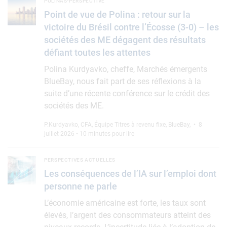
Point de vue de Polina : retour sur la victoire du Brésil contre
POLINAS-PERSPECTIVE
Point de vue de Polina : retour sur la
victoire du Brésil contre l’Écosse (3-0) – les
sociétés des ME dégagent des résultats
défiant toutes les attentes
Polina Kurdyavko, cheffe, Marchés émergents
BlueBay, nous fait part de ses réflexions à la
suite d’une récente conférence sur le crédit des
sociétés des ME.
P.Kurdyavko, CFA
,
Équipe Titres à revenu fixe, BlueBay
,
• 8
juillet 2026 • 10 minutes pour lire
Les conséquences de l’IA sur l’emploi dont personne ne parle
PERSPECTIVES ACTUELLES
Les conséquences de l’IA sur l’emploi dont
personne ne parle
L’économie américaine est forte, les taux sont
élevés, l’argent des consommateurs atteint des