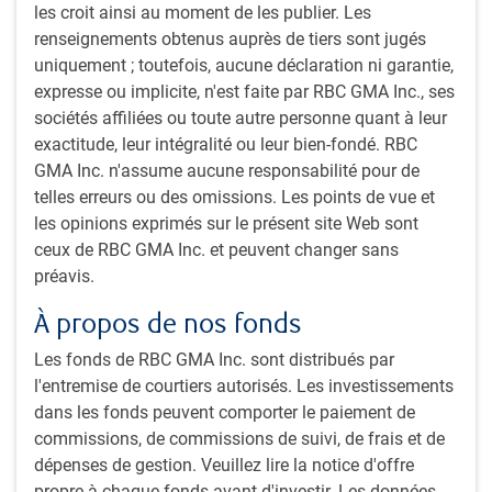
les croit ainsi au moment de les publier. Les
Sous-catégories d’actifs spécialisés couvrant des
renseignements obtenus auprès de tiers sont jugés
stratégies de rendement relatif, de rendement global et
uniquement ; toutefois, aucune déclaration ni garantie,
de placements alternatifs
expresse ou implicite, n'est faite par RBC GMA Inc., ses
sociétés affiliées ou toute autre personne quant à leur
exactitude, leur intégralité ou leur bien-fondé. RBC
Investissement responsable
GMA Inc. n'assume aucune responsabilité pour de
Notre équipe estime que les facteurs ESG peuvent avoir un
telles erreurs ou des omissions. Les points de vue et
impact sur le rendement financier d’un émetteur à long
les opinions exprimés sur le présent site Web sont
terme. Compte tenu du potentiel de hausse limité et des
ceux de RBC GMA Inc. et peuvent changer sans
risques de baisse potentiellement importants des
préavis.
placements à revenu fixe, l’analyse fondée sur les critères
ESG se focalise sur les risques baissiers. Plus précisément,
À propos de nos fonds
une gestion déficiente des risques ESG peut causer des
Les fonds de RBC GMA Inc. sont distribués par
inefficacités, des perturbations opérationnelles, des litiges
l'entremise de courtiers autorisés. Les investissements
et des dommages réputationnels, compromettant la
dans les fonds peuvent comporter le paiement de
capacité d’un émetteur à respecter ses engagements
commissions, de commissions de suivi, de frais et de
2
financiers
.
dépenses de gestion. Veuillez lire la notice d'offre
propre à chaque fonds avant d'investir. Les données
2
L’intégration des critères ESG ne s’applique pas à un certain nombre de