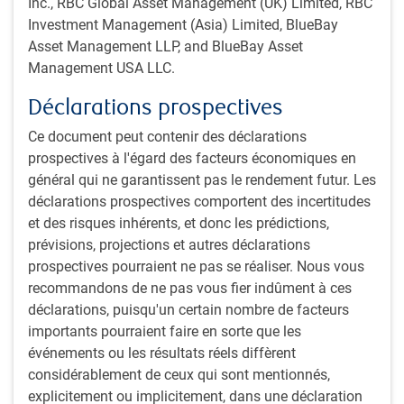
Inc., RBC Global Asset Management (UK) Limited, RBC
Investment Management (Asia) Limited, BlueBay
Asset Management LLP, and BlueBay Asset
Titres de créance en actifs multiples
Management USA LLC.
Les titres de créance en actifs multiples procurent la
flexibilité voulue pour encaisser les rendements dans une
Déclarations prospectives
conjoncture favorable, tout en cherchant à obtenir une
Ce document peut contenir des déclarations
protection contre les baisses en cas de repli des marchés.
prospectives à l'égard des facteurs économiques en
Nous croyons que cette stratégie de gestion des
général qui ne garantissent pas le rendement futur. Les
placements présente un profil risque-rendement attrayant
déclarations prospectives comportent des incertitudes
pour la répartition de l’actif.
et des risques inhérents, et donc les prédictions,
prévisions, projections et autres déclarations
Forts de notre connaissance approfondie de toute la
prospectives pourraient ne pas se réaliser. Nous vous
gamme de titres à revenu fixe et des différents styles de
recommandons de ne pas vous fier indûment à ces
gestion, nous tirons parti des possibilités de placement
déclarations, puisqu'un certain nombre de facteurs
dans les titres de catégorie investissement, les titres
importants pourraient faire en sorte que les
mondiaux à rendement élevé, les titres de créance
événements ou les résultats réels diffèrent
structurés, les prêts, les obligations à conversion
considérablement de ceux qui sont mentionnés,
conditionnelle, les obligations convertibles et les marchés
explicitement ou implicitement, dans une déclaration
émergents.